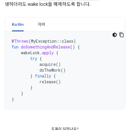
생하더라도 wake lock을 해제하도록 합니다.
Kotlin
자바
@Throws
(
MyException
::
class
)
fun
doSomethingAndRelease
()
{
wakeLock
.
apply
{
try
{
acquire
()
doTheWork
()
}
finally
{
release
()
}
}
}
도움이 되었나요?