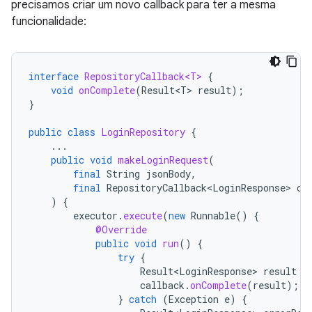
precisamos criar um novo callback para ter a mesma
funcionalidade:
interface
RepositoryCallback<T>
{
void
onComplete
(
Result<T>
result
);
}
public
class
LoginRepository
{
...
public
void
makeLoginRequest
(
final
String
jsonBody
,
final
RepositoryCallback<LoginResponse>
ca
)
{
executor
.
execute
(
new
Runnable
()
{
@Override
public
void
run
()
{
try
{
Result<LoginResponse>
result
=
callback
.
onComplete
(
result
);
}
catch
(
Exception
e
)
{