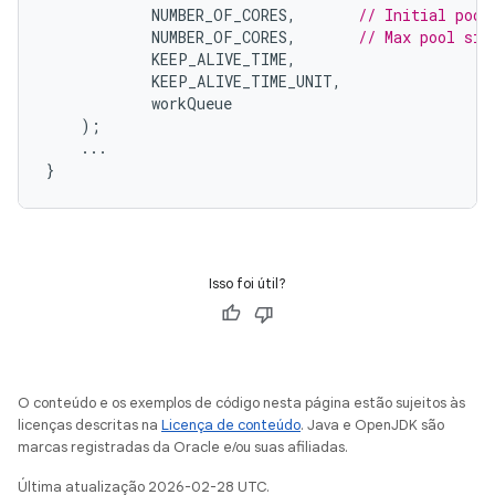
NUMBER_OF_CORES
,
// Initial pool
NUMBER_OF_CORES
,
// Max pool siz
KEEP_ALIVE_TIME
,
KEEP_ALIVE_TIME_UNIT
,
workQueue
);
...
}
Isso foi útil?
O conteúdo e os exemplos de código nesta página estão sujeitos às
licenças descritas na
Licença de conteúdo
. Java e OpenJDK são
marcas registradas da Oracle e/ou suas afiliadas.
Última atualização 2026-02-28 UTC.