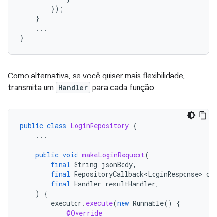
});
}
...
}
Como alternativa, se você quiser mais flexibilidade,
transmita um
Handler
para cada função:
public
class
LoginRepository
{
...
public
void
makeLoginRequest
(
final
String
jsonBody
,
final
RepositoryCallback<LoginResponse>
ca
final
Handler
resultHandler
,
)
{
executor
.
execute
(
new
Runnable
()
{
@Override