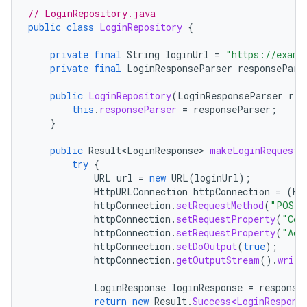
// LoginRepository.java
public
class
LoginRepository
{
private
final
String
loginUrl
=
"https://examp
private
final
LoginResponseParser
responsePars
public
LoginRepository
(
LoginResponseParser
res
this
.
responseParser
=
responseParser
;
}
public
Result<LoginResponse>
makeLoginRequest
(
try
{
URL
url
=
new
URL
(
loginUrl
);
HttpURLConnection
httpConnection
=
(
Ht
httpConnection
.
setRequestMethod
(
"POST"
httpConnection
.
setRequestProperty
(
"Con
httpConnection
.
setRequestProperty
(
"Acc
httpConnection
.
setDoOutput
(
true
);
httpConnection
.
getOutputStream
().
write
LoginResponse
loginResponse
=
response
return
new
Result
.
Success<LoginRespons