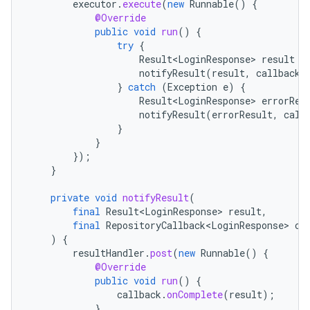
executor
.
execute
(
new
Runnable
()
{
@Override
public
void
run
()
{
try
{
Result<LoginResponse>
result
=
notifyResult
(
result
,
callback
)
}
catch
(
Exception
e
)
{
Result<LoginResponse>
errorRes
notifyResult
(
errorResult
,
call
}
}
});
}
private
void
notifyResult
(
final
Result<LoginResponse>
result
,
final
RepositoryCallback<LoginResponse>
ca
)
{
resultHandler
.
post
(
new
Runnable
()
{
@Override
public
void
run
()
{
callback
.
onComplete
(
result
);
}