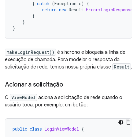
}
catch
(
Exception
e
)
{
return
new
Result
.
Error<LoginResponse>
}
}
}
makeLoginRequest()
é síncrono e bloqueia a linha de
execução de chamada. Para modelar o resposta da
solicitação de rede, temos nossa própria classe
Result
.
Acionar a solicitação
O
ViewModel
aciona a solicitação de rede quando o
usuário toca, por exemplo, um botão:
public
class
LoginViewModel
{