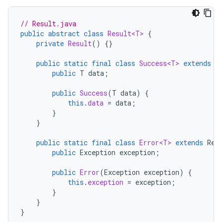
// Result.java
public
abstract
class
Result<T>
{
private
Result
()
{}
public
static
final
class
Success<T>
extends
R
public
T
data
;
public
Success
(
T
data
)
{
this
.
data
=
data
;
}
}
public
static
final
class
Error<T>
extends
Res
public
Exception
exception
;
public
Error
(
Exception
exception
)
{
this
.
exception
=
exception
;
}
}
}