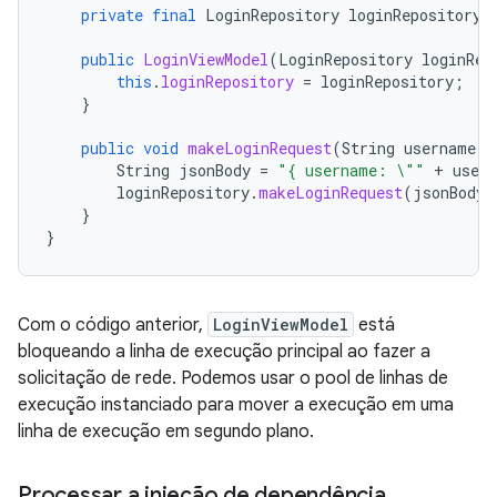
private
final
LoginRepository
loginRepository
;
public
LoginViewModel
(
LoginRepository
loginRep
this
.
loginRepository
=
loginRepository
;
}
public
void
makeLoginRequest
(
String
username
,
String
jsonBody
=
"{ username: \""
+
user
loginRepository
.
makeLoginRequest
(
jsonBody
)
}
}
Com o código anterior,
LoginViewModel
está
bloqueando a linha de execução principal ao fazer a
solicitação de rede. Podemos usar o pool de linhas de
execução instanciado para mover a execução em uma
linha de execução em segundo plano.
Processar a injeção de dependência