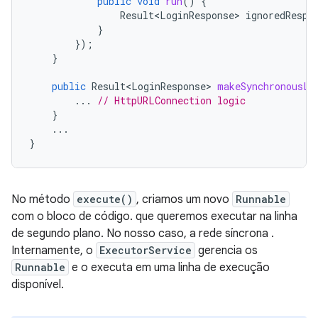
public
void
run
()
{
Result<LoginResponse>
ignoredRespo
}
});
}
public
Result<LoginResponse>
makeSynchronousLo
...
// HttpURLConnection logic
}
...
}
No método
execute()
, criamos um novo
Runnable
com o bloco de código. que queremos executar na linha
de segundo plano. No nosso caso, a rede síncrona .
Internamente, o
ExecutorService
gerencia os
Runnable
e o executa em uma linha de execução
disponível.