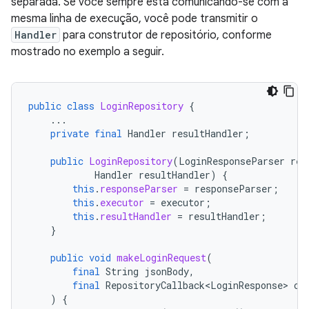
separada. Se você sempre está comunicando-se com a
mesma linha de execução, você pode transmitir o
Handler
para construtor de repositório, conforme
mostrado no exemplo a seguir.
public
class
LoginRepository
{
...
private
final
Handler
resultHandler
;
public
LoginRepository
(
LoginResponseParser
res
Handler
resultHandler
)
{
this
.
responseParser
=
responseParser
;
this
.
executor
=
executor
;
this
.
resultHandler
=
resultHandler
;
}
public
void
makeLoginRequest
(
final
String
jsonBody
,
final
RepositoryCallback<LoginResponse>
ca
)
{