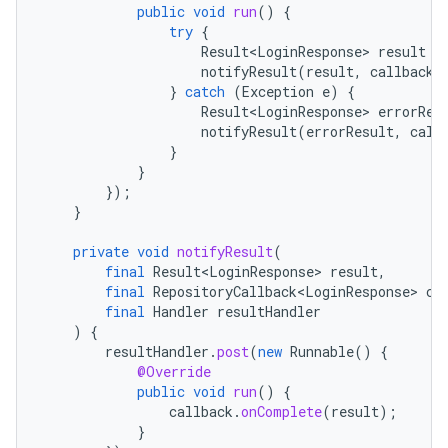
public
void
run
()
{
try
{
Result<LoginResponse>
result
=
notifyResult
(
result
,
callback
,
}
catch
(
Exception
e
)
{
Result<LoginResponse>
errorRes
notifyResult
(
errorResult
,
call
}
}
});
}
private
void
notifyResult
(
final
Result<LoginResponse>
result
,
final
RepositoryCallback<LoginResponse>
ca
final
Handler
resultHandler
)
{
resultHandler
.
post
(
new
Runnable
()
{
@Override
public
void
run
()
{
callback
.
onComplete
(
result
);
}