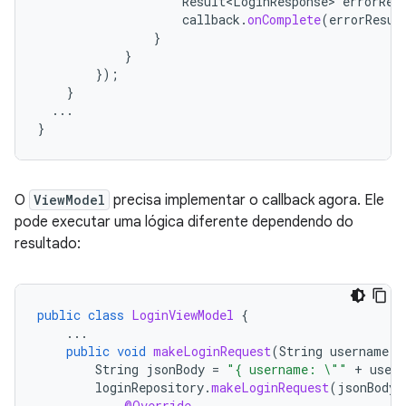
Result<LoginResponse>
errorRes
callback
.
onComplete
(
errorResul
}
}
});
}
...
}
O
ViewModel
precisa implementar o callback agora. Ele
pode executar uma lógica diferente dependendo do
resultado:
public
class
LoginViewModel
{
...
public
void
makeLoginRequest
(
String
username
,
String
jsonBody
=
"{ username: \""
+
user
loginRepository
.
makeLoginRequest
(
jsonBody
,
@Override