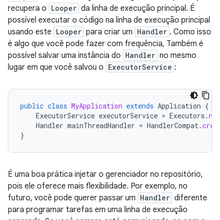
recupera o
Looper
da linha de execução principal. É
possível executar o código na linha de execução principal
usando este
Looper
para criar um
Handler
. Como isso
é algo que você pode fazer com frequência, Também é
possível salvar uma instância do
Handler
no mesmo
lugar em que você salvou o
ExecutorService
:
public
class
MyApplication
extends
Application
{
ExecutorService
executorService
=
Executors
.
ne
Handler
mainThreadHandler
=
HandlerCompat
.
crea
}
É uma boa prática injetar o gerenciador no repositório,
pois ele oferece mais flexibilidade. Por exemplo, no
futuro, você pode querer passar um
Handler
diferente
para programar tarefas em uma linha de execução