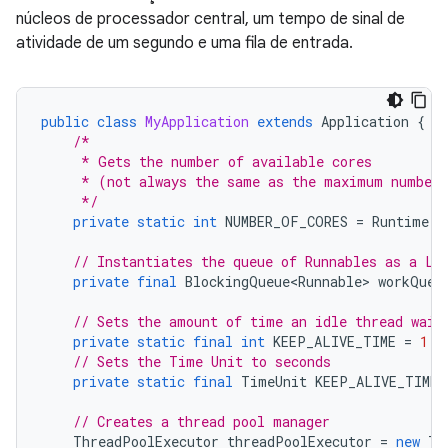
núcleos de processador central, um tempo de sinal de
atividade de um segundo e uma fila de entrada.
public
class
MyApplication
extends
Application
{
/*
     * Gets the number of available cores
     * (not always the same as the maximum number 
     */
private
static
int
NUMBER_OF_CORES
=
Runtime
.
g
// Instantiates the queue of Runnables as a Li
private
final
BlockingQueue<Runnable>
workQueu
// Sets the amount of time an idle thread wait
private
static
final
int
KEEP_ALIVE_TIME
=
1
;
// Sets the Time Unit to seconds
private
static
final
TimeUnit
KEEP_ALIVE_TIME_
// Creates a thread pool manager
ThreadPoolExecutor
threadPoolExecutor
=
new
Th