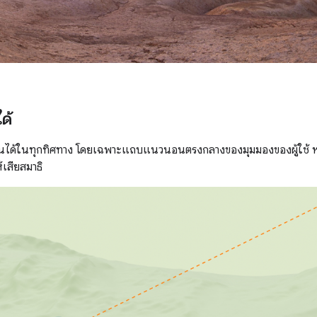
ด้
่านได้ในทุกทิศทาง โดยเฉพาะแถบแนวนอนตรงกลางของมุมมองของผู้ใช้ หล
้เสียสมาธิ