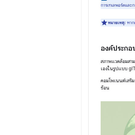
การเทเลพอร์ตและก
หมายเหตุ:
หากผู
องค์ประกอบ
สภาพแวดล้อมสามาร
เองในรูปแบบ gI
คอมโพเนนต์เสริมเห
ซ้อน