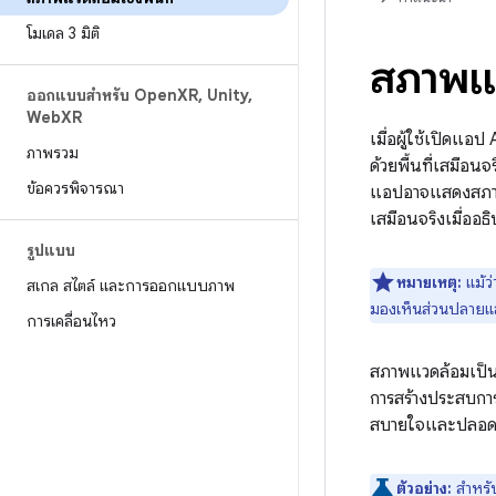
โมเดล 3 มิติ
สภาพแวด
ออกแบบสำหรับ Open
XR
,
Unity
,
Web
XR
เมื่อผู้ใช้เปิดแอ
ภาพรวม
ด้วยพื้นที่เสมือ
ข้อควรพิจารณา
แอปอาจแสดงสภาพแว
เสมือนจริงเมื่ออธิ
รูปแบบ
หมายเหตุ:
แม้ว่
สเกล สไตล์ และการออกแบบภาพ
มองเห็นส่วนปลายแ
การเคลื่อนไหว
สภาพแวดล้อมเป็นว
การสร้างประสบการณ์
สบายใจและปลอด
ตัวอย่าง:
สำหรับ