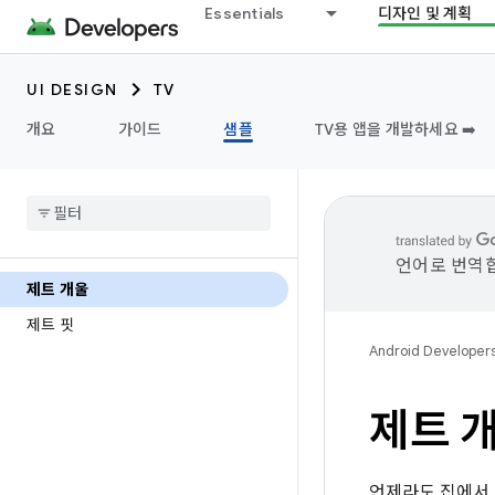
Essentials
디자인 및 계획
UI DESIGN
TV
개요
가이드
샘플
TV용 앱을 개발하세요 ➡️
언어로 번역합
제트 개울
제트 핏
Android Developer
제트 
언제라도 집에서 