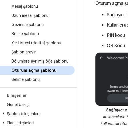
Oturum açma şab
Mesaj şablonu
Sağlayıcı 
Uzun mesaj şablonu
Gezinme şablonu
Kullanıcı a
Bölme şablonu
PIN kodu
Yer Listesi (Harita) şablonu
QR Kodu
Şablon arayın
Bölümlere ayrılmış öğe şablonu
Oturum açma şablonu
Sekme şablonu
Bileşenler
Genel bakış
Sağlayıcı 
Şablon bileşenleri
kullanıcıların
Plan iletişimleri
kullanarak otu