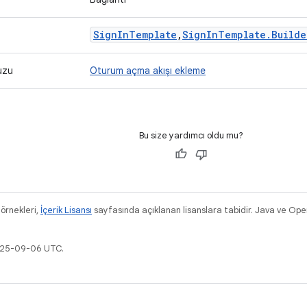
Sign
In
Template
,
Sign
In
Template
.
Builde
vuzu
Oturum açma akışı ekleme
Bu size yardımcı oldu mu?
 örnekleri,
İçerik Lisansı
sayfasında açıklanan lisanslara tabidir. Java ve Ope
2025-09-06 UTC.