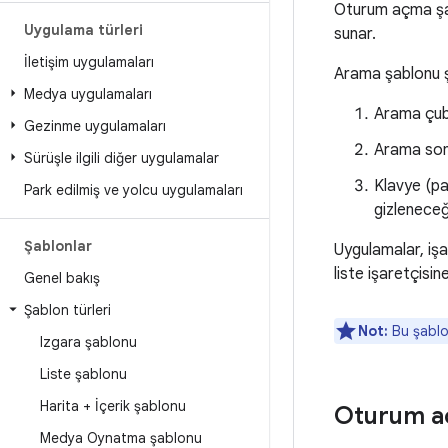
Oturum açma şab
Uygulama türleri
sunar.
İletişim uygulamaları
Arama şablonu şu
Medya uygulamaları
Arama çub
Gezinme uygulamaları
Arama sonu
Sürüşle ilgili diğer uygulamalar
Klavye (pa
Park edilmiş ve yolcu uygulamaları
gizleneceği
Şablonlar
Uygulamalar, işar
liste işaretçisin
Genel bakış
Şablon türleri
Not:
Bu şablon
Izgara şablonu
Liste şablonu
Harita + İçerik şablonu
Oturum a
Medya Oynatma şablonu