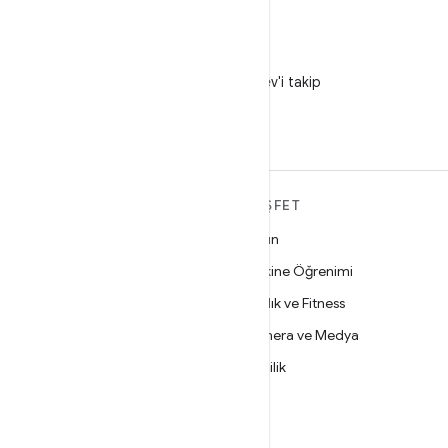
X
X'te @AndroidDev'i takip
edin
ANDROID HAKKINDA
KEŞFET
DAHA FAZLA
Oyun
Android
Makine Öğrenimi
İşletmeler için Android
Sağlık ve Fitness
Güvenlik
Kamera ve Medya
Kaynak
Gizlilik
Haber
5G
Blog