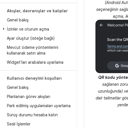
(Android Aut
seçeneğinin sağla
Akışlar
,
davranışlar ve kalıplar
açma, ik
Genel bakış
İzinler ve oturum açma
Ayar oluştur (isteğe bağlı)
Mevcut ödeme yöntemlerini
kullanarak satın alma
Widget'ları arabalara uyarlama
QR kodu yönte
Kullanıcı deneyimi koşulları
sağlanan zorun
Genel bakış
uzunluğunda) ve
Planlanan görev akışları
dair talimatlar gö
yenile
Park edilmiş uygulamaları uyarlama
Sürüş durumu hesaba katın
Sesli İşlemler