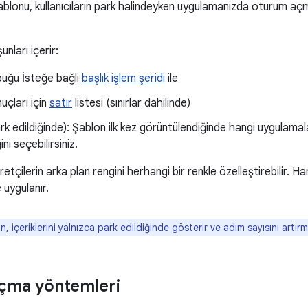
lonu, kullanıcıların park halindeyken uygulamanızda oturum açm
nları içerir:
uğu İsteğe bağlı
başlık
işlem şeridi
ile
çları için
satır
listesi (sınırlar dahilinde)
rk edildiğinde): Şablon ilk kez görüntülendiğinde hangi uygulamal
ni seçebilirsiniz.
etçilerin arka plan rengini herhangi bir renkle özelleştirebilir. Hari
e uygulanır.
, içeriklerini yalnızca park edildiğinde gösterir ve adım sayısını artır
çma yöntemleri