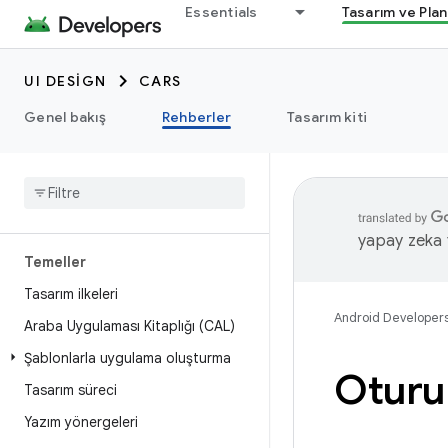
Essentials
Tasarım ve Pla
UI DESIGN
CARS
Genel bakış
Rehberler
Tasarım kiti
yapay zeka t
Temeller
Tasarım ilkeleri
Android Developer
Araba Uygulaması Kitaplığı (CAL)
Şablonlarla uygulama oluşturma
Oturu
Tasarım süreci
Yazım yönergeleri