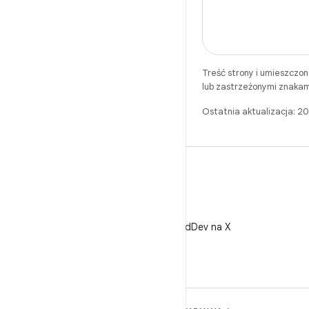
Treść strony i umieszczo
lub zastrzeżonymi znakam
Ostatnia aktualizacja: 
X
Obserwuj @AndroidDev na X