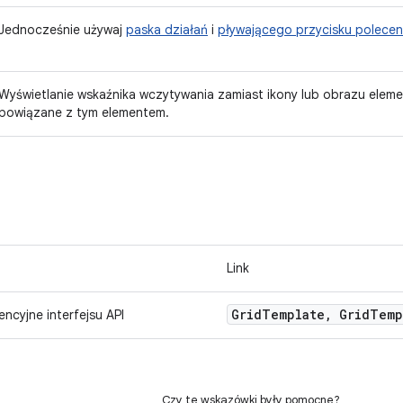
Jednocześnie używaj
paska działań
i
pływającego przycisku polecen
Wyświetlanie wskaźnika wczytywania zamiast ikony lub obrazu elemen
powiązane z tym elementem.
Link
Grid
Template
,
Grid
Temp
encyjne interfejsu API
Czy te wskazówki były pomocne?