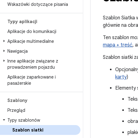
Wskazówki dotyczące pisania
Szablon Siatka 
Typy aplikacji
głównie na obr
Aplikacje do komunikacji
Ten szablon mo
Aplikacje multimedialne
mapa + treść
, 
Nawigacja
Szablon siatki z
Inne aplikacje związane z
prowadzeniem pojazdu
Opcjonal
karty
)
Aplikacje zaparkowane i
pasażerskie
Elementy s
Teks
Szablony
Teks
Przegląd
Typy szablonów
obra
Szablon siatki
plaki