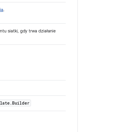
ia
.
tu siatki, gdy trwa działanie
late
.
Builder