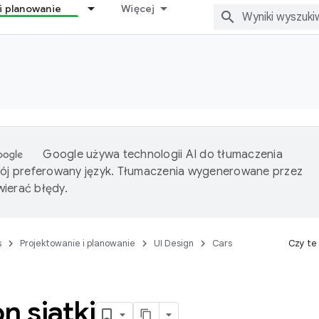
i planowanie
Więcej
Google używa technologii AI do tłumaczenia
wój preferowany język. Tłumaczenia wygenerowane przez
ierać błędy.
s
Projektowanie i planowanie
UI Design
Cars
Czy te
n siatki