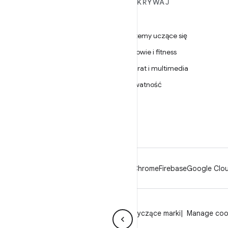
WIĘCEJ INFORMACJI O
ODKRYWAJ
ANDROIDZIE
Gry
Android
Systemy uczące się
Android dla firm
Zdrowie i fitness
Zabezpieczenia
Aparat i multimedia
Źródło
Prywatność
Wiadomości
5G
Blog
Podcasty
Android
Chrome
Firebase
Google Clou
Prywatność
Licencja
Wytyczne dotyczące marki
Manage coo