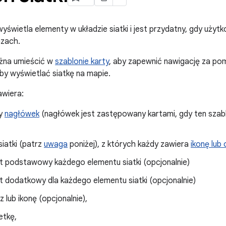
wyświetla elementy w układzie siatki i jest przydatny, gdy uży
azach.
żna umieścić w
szablonie karty
, aby zapewnić nawigację za po
aby wyświetlać siatkę na mapie.
awiera:
ny
nagłówek
(nagłówek jest zastępowany kartami, gdy ten szab
iatki (patrz
uwaga
poniżej), z których każdy zawiera
ikonę lub
t podstawowy każdego elementu siatki (opcjonalnie)
t dodatkowy dla każdego elementu siatki (opcjonalnie)
z lub ikonę (opcjonalnie),
etkę,