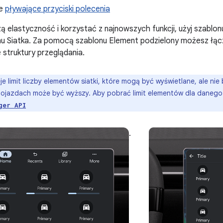
ne
pływające przyciski polecenia
ą elastyczność i korzystać z najnowszych funkcji, użyj szablo
u Siatka. Za pomocą szablonu Element podzielony możesz łączyć
struktury przeglądania.
eje limit liczby elementów siatki, które mogą być wyświetlane, ale nie
 pojazdach może być wyższy. Aby pobrać limit elementów dla danego
ger API
.