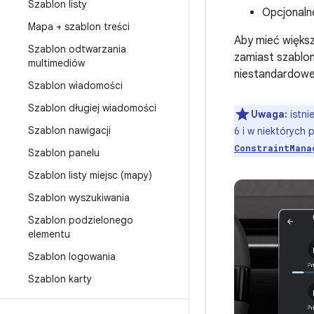
Szablon listy
Opcjonal
Mapa + szablon treści
Aby mieć większ
Szablon odtwarzania
zamiast szablon
multimediów
niestandardowe 
Szablon wiadomości
Szablon długiej wiadomości
Uwaga:
istni
Szablon nawigacji
6 i w niektórych
ConstraintMana
Szablon panelu
Szablon listy miejsc (mapy)
Szablon wyszukiwania
Szablon podzielonego
elementu
Szablon logowania
Szablon karty