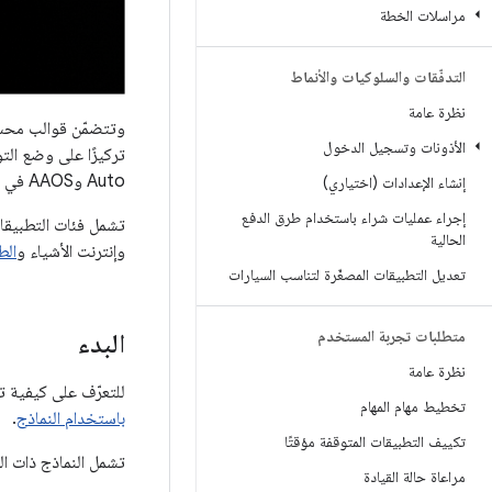
مراسلات الخطة
التدفّقات والسلوكيات والأنماط
نظرة عامة
وتتضمّن قوالب محسّن
الأذونات وتسجيل الدخول
Auto وAAOS في مجموعة كبيرة من سيناريوهات القيادة.
إنشاء الإعدادات (اختياري)
إجراء عمليات شراء باستخدام طرق الدفع
تشمل فئات التطبيقات المعتمَد
الحالية
وإنترنت الأشياء و
ال
تعديل التطبيقات المصغّرة لتناسب السيارات
متطلبات تجربة المستخدم
البدء
نظرة عامة
للتعرّف على كيفية تصميم التط
تخطيط مهام المهام
باستخدام النماذج
.
تكييف التطبيقات المتوقفة مؤقتًا
تشمل النماذج ذات ال
مراعاة حالة القيادة