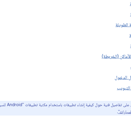
 الطويلة
لأماكن (الخريطة)
 الدخول
التبويب
فاصيل فنية حول كيفية إنشاء تطبيقات باستخدام مكتبة تطبيقات "Android للسيارات"، يُرجى الاطّلاع على
.