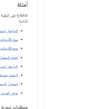
أمثلة
للاطّلاع على كيفية
التالية:
التواصل باس
منح الأذونات
منح الأذونات 
إعادة التحميل
الردّ على تنبي
البحث باستخدا
تسجيل الدخول
عرض المزيد م
متطلبات تجربة 