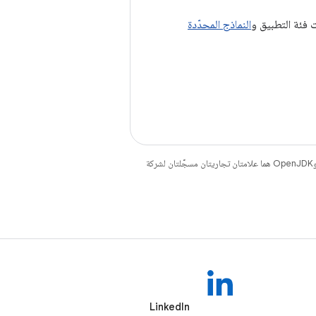
ت فئة التطبيق و
النماذج المحدّدة
. إنّ Java وOpenJDK هما علامتان تجاريتان مسجَّلتان لشركة
LinkedIn