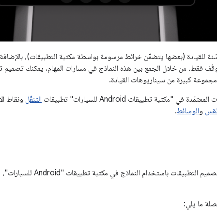
ة للقيادة (بعضها يتضمّن خرائط مرسومة بواسطة مكتبة التطبيقات)، بالإضافة إل
ة في "مكتبة تطبيقات Android للسيارات" تطبيقات
التنقّل
ونقاط الا
طقس
و
الوسائط
.
بيقات باستخدام النماذج في مكتبة تطبيقات "Android للسيارات"، يُرجى الاطّلاع على
صلة ما يلي: