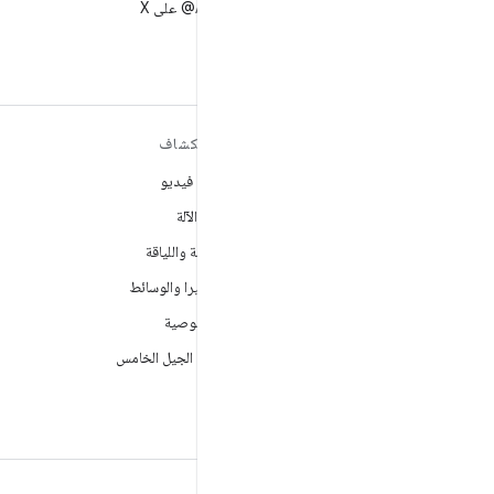
متابعة AndroidDev@ على X
مزيد من المعلومات حول نظام
استكشاف
التشغيل ANDROID
ألعاب فيديو
Android
تعلُم الآلة
Android for Enterprise
الصحة واللياقة
الأمان
الكاميرا والوسائط
المصدر
الخصوصية
الأخبار
شبكة الجيل الخامس
المدوّنة
ملفات بودكاست