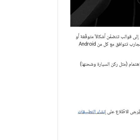
ى قوالب تتضمّن أشكالاً متوقّفة أو
تركيزًا على وضع التوقّف فقط. من خلال الجمع بين هذه النماذج في مسارات المهام، يمكنك تصميم تجارب تتوافق مع كل من Android
هتمام (مثل ركن السيارة وشحنها)
إنشاء التطبيقات