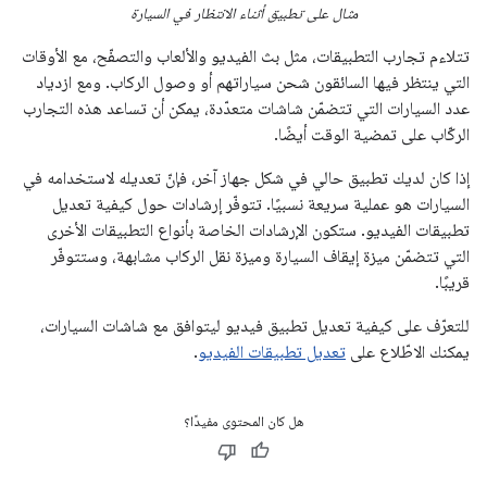
مثال على تطبيق أثناء الانتظار في السيارة
تتلاءم تجارب التطبيقات، مثل بث الفيديو والألعاب والتصفّح، مع الأوقات
التي ينتظر فيها السائقون شحن سياراتهم أو وصول الركاب. ومع ازدياد
عدد السيارات التي تتضمّن شاشات متعدّدة، يمكن أن تساعد هذه التجارب
الركّاب على تمضية الوقت أيضًا.
إذا كان لديك تطبيق حالي في شكل جهاز آخر، فإنّ تعديله لاستخدامه في
السيارات هو عملية سريعة نسبيًا. تتوفّر إرشادات حول كيفية تعديل
تطبيقات الفيديو. ستكون الإرشادات الخاصة بأنواع التطبيقات الأخرى
التي تتضمّن ميزة إيقاف السيارة وميزة نقل الركاب مشابهة، وستتوفّر
قريبًا.
للتعرّف على كيفية تعديل تطبيق فيديو ليتوافق مع شاشات السيارات،
يمكنك الاطّلاع على
تعديل تطبيقات الفيديو
.
هل كان المحتوى مفيدًا؟