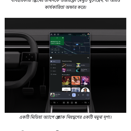
ব্যবহারকারী স্ক্রিনের ডানদিকে ওভারফ্লো মেনুটি খুলেছেন, যা আরও
কার্যকারিতা অফার করে।
একটি মিডিয়া অ্যাপে প্লেব্যাক নিয়ন্ত্রণের একটি নমুনা দৃশ্য।