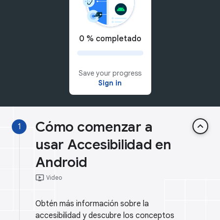
0 % completado
Save your progress
Sign in
Cómo comenzar a
keyboard_arrow_up
1
usar Accesibilidad en
Android
ondemand_video
Video
Obtén más información sobre la
accesibilidad y descubre los conceptos