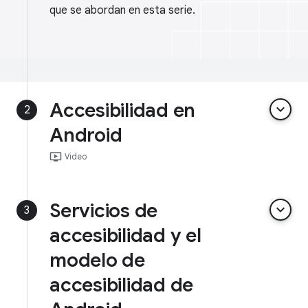
que se abordan en esta serie.
Accesibilidad en
keyboard_arrow_down
2
Android
ondemand_video
Video
Servicios de
keyboard_arrow_down
3
accesibilidad y el
modelo de
accesibilidad de