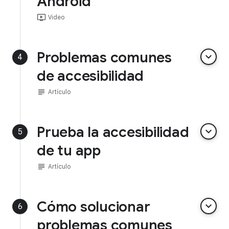
Android
ondemand_video
Video
Problemas comunes
keyboard_arrow_down
4
de accesibilidad
subject
Artículo
Prueba la accesibilidad
keyboard_arrow_down
5
de tu app
subject
Artículo
Cómo solucionar
keyboard_arrow_down
6
problemas comunes