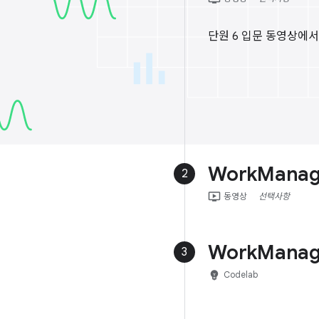
단원 6 입문 동영상에서
WorkMana
2
ondemand_video
동영상
선택사항
WorkMan
3
emoji_objects
Codelab