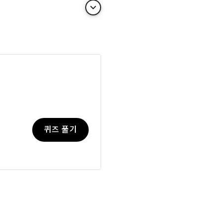
keyboard_arrow_down
퀴즈 풀기