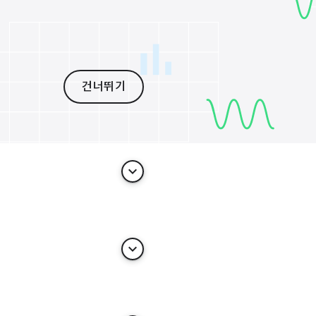
건너뛰기
keyboard_arrow_down
keyboard_arrow_down