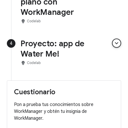
plano con
WorkManager
emoji_objects
Codelab
Proyecto: app de
keyboard_arrow_down
4
Water Me!
emoji_objects
Codelab
Cuestionario
Pon a prueba tus conocimientos sobre
WorkManager y obtén tu insignia de
WorkManager.