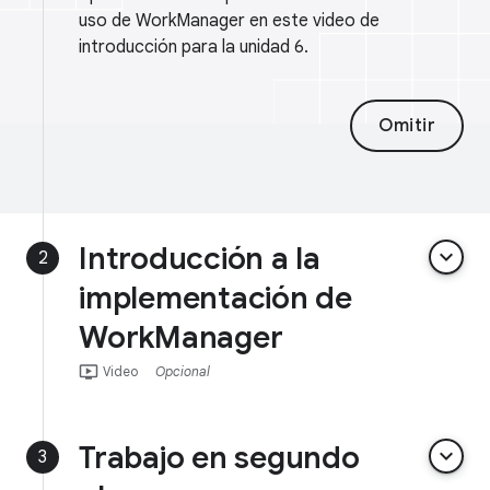
uso de WorkManager en este video de
introducción para la unidad 6.
Omitir
Introducción a la
keyboard_arrow_down
2
implementación de
WorkManager
ondemand_video
Video
Opcional
Trabajo en segundo
keyboard_arrow_down
3