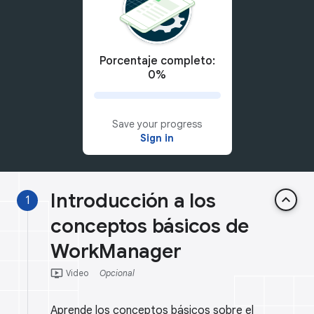
Porcentaje completo:
0%
Save your progress
Sign in
Introducción a los
keyboard_arrow_up
1
conceptos básicos de
WorkManager
ondemand_video
Video
Opcional
Aprende los conceptos básicos sobre el