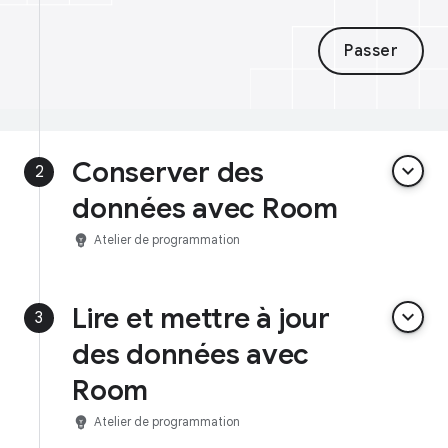
Passer
Conserver des
keyboard_arrow_down
2
données avec Room
emoji_objects
Atelier de programmation
Lire et mettre à jour
keyboard_arrow_down
3
des données avec
Room
emoji_objects
Atelier de programmation