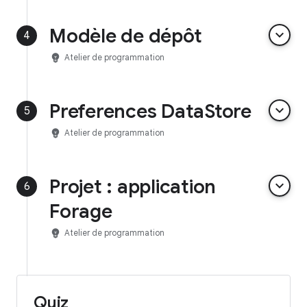
Modèle de dépôt
keyboard_arrow_down
4
emoji_objects
Atelier de programmation
Preferences DataStore
keyboard_arrow_down
5
emoji_objects
Atelier de programmation
Projet : application
keyboard_arrow_down
6
Forage
emoji_objects
Atelier de programmation
Quiz