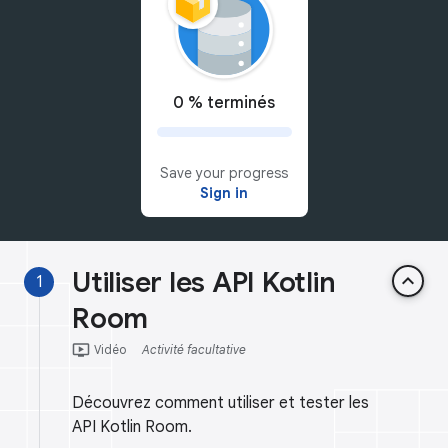
0 % terminés
Save your progress
Sign in
Utiliser les API Kotlin
keyboard_arrow_up
1
Room
ondemand_video
Vidéo
Activité facultative
Découvrez comment utiliser et tester les
API Kotlin Room.