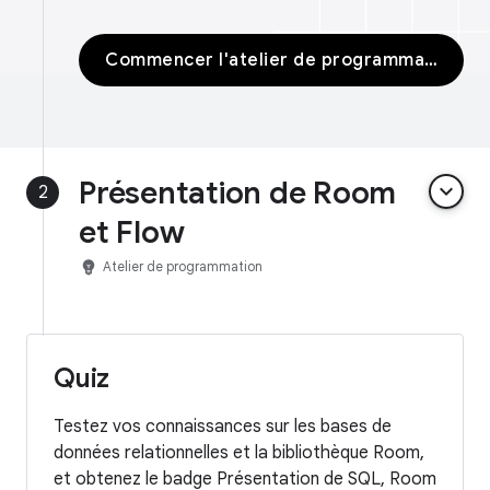
Commencer l'atelier de programmation
Présentation de Room
keyboard_arrow_down
2
et Flow
emoji_objects
Atelier de programmation
Quiz
Testez vos connaissances sur les bases de
données relationnelles et la bibliothèque Room,
et obtenez le badge Présentation de SQL, Room