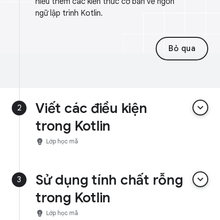
hiểu thêm các kiến thức cơ bản về ngôn
ngữ lập trình Kotlin.
Bỏ qua
Viết các điều kiện
keyboard_arrow_down
2
trong Kotlin
emoji_objects
Lớp học mã
Sử dụng tính chất rỗng
keyboard_arrow_down
3
trong Kotlin
emoji_objects
Lớp học mã