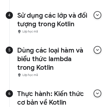
Sử dụng các lớp và đối
keyboard_arrow_down
4
tượng trong Kotlin
emoji_objects
Lớp học mã
Dùng các loại hàm và
keyboard_arrow_down
5
biểu thức lambda
trong Kotlin
emoji_objects
Lớp học mã
Thực hành: Kiến thức
keyboard_arrow_down
6
cơ bản về Kotlin