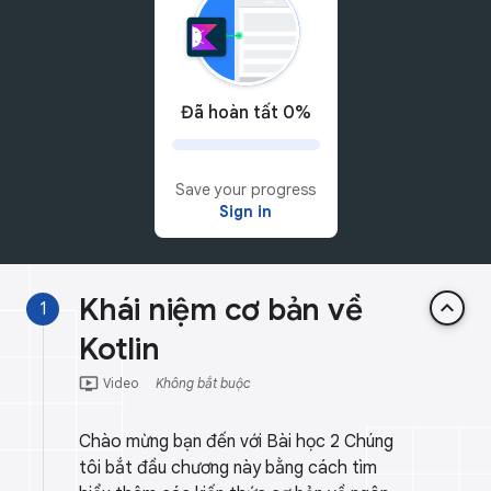
Đã hoàn tất 0%
Save your progress
Sign in
Khái niệm cơ bản về
keyboard_arrow_up
1
Kotlin
ondemand_video
Video
Không bắt buộc
Chào mừng bạn đến với Bài học 2 Chúng
tôi bắt đầu chương này bằng cách tìm