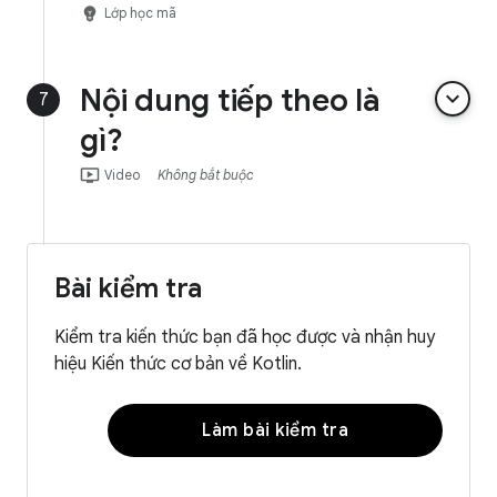
emoji_objects
Lớp học mã
Nội dung tiếp theo là
keyboard_arrow_down
7
gì?
ondemand_video
Video
Không bắt buộc
Bài kiểm tra
Kiểm tra kiến thức bạn đã học được và nhận huy
hiệu Kiến thức cơ bản về Kotlin.
Làm bài kiểm tra