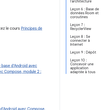
l'architecture
Leçon 6 : Base de
données Room et
coroutines
Leçon 7 :
tez le cours
Principes de
RecyclerView
Leçon 8 : Se
connecter à
Internet
Leçon 9 : Dépôt
Leçon 10 :
Concevoir une
e base d'Android avec
application
vec Compose, module 2 :
adaptée à tous
e d'Android avec Compose,