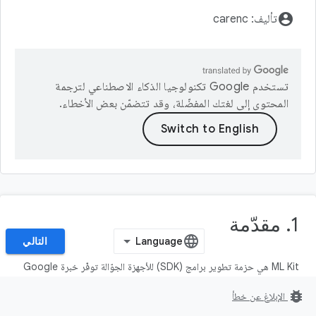
account_circle
تأليف: carenc
تستخدم Google تكنولوجيا الذكاء الاصطناعي لترجمة
المحتوى إلى لغتك المفضّلة، وقد تتضمّن بعض الأخطاء.
1. مقدّمة
التالي
‫ML Kit هي حزمة تطوير برامج (SDK) للأجهزة الجوّالة توفّر خبرة Google
في مجال تعلُّم الآلة لنظام التشغيل Android وتطبيقات Android في حزمة
bug_report
الإبلاغ عن خطأ
فعّالة وسهلة الاستخدام. سواء كنت مبتدئًا أو خبيرًا في مجال تعلُّم الآلة، يمكنك