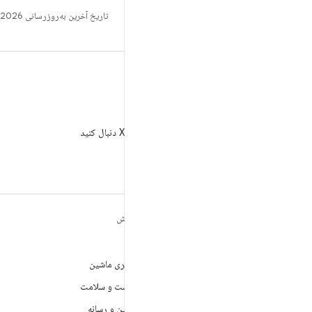
تاریخ آخرین به‌روزرسانی 2026-01-28 به‌وقت ساعت هماهنگ جهانی.
X
AndroidDev@ را در X دنبال کنید
مطالب بیشتر درباره
کاوش
ANDROID
بازی
Android
یادگیری ماشین
Android برای سازمان‌ها
بهداشت و سلامت
امنیت
دوربین و رسانه