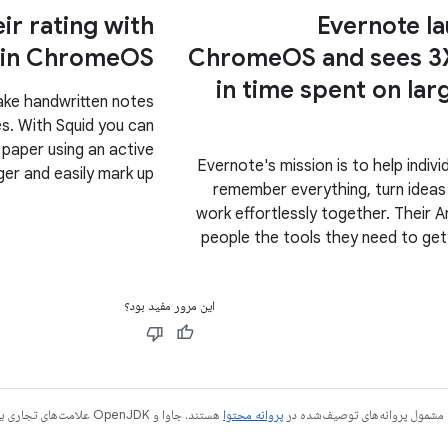
ir rating with
Evernote l
 in ChromeOS
ChromeOS and sees 3X
in time spent on lar
take handwritten notes
es. With Squid you can
n paper using an active
Evernote's mission is to help indiv
nger and easily mark up
remember everything, turn ideas 
t/grade papers, or sign
work effortlessly together. Their A
documents.
people the tools they need to get
and save notes, and collabor
این مرور مفید بود؟
 مشمول پروانه‌های توصیف‌شده در
پروانه محتوا