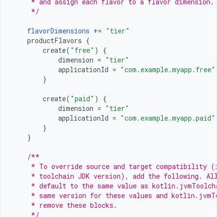
     * and assign each flavor to a flavor dimension.
     */
flavorDimensions
+=
"tier"
productFlavors
{
create
(
"free"
)
{
dimension
=
"tier"
applicationId
=
"com.example.myapp.free"
}
create
(
"paid"
)
{
dimension
=
"tier"
applicationId
=
"com.example.myapp.paid"
}
}
/**
     * To override source and target compatibility (
     * toolchain JDK version), add the following. Al
     * default to the same value as kotlin.jvmToolch
     * same version for these values and kotlin.jvmT
     * remove these blocks.
     */