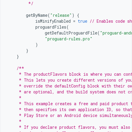
         */
getByName
(
"release"
)
{
isMinifyEnabled
=
true
// Enables code sh
proguardFiles
(
getDefaultProguardFile
(
"proguard-and
"proguard-rules.pro"
)
}
}
/**
     * The productFlavors block is where you can con
     * This lets you create different versions of yo
     * override the defaultConfig block with their o
     * are optional, and the build system does not c
     *
     * This example creates a free and paid product 
     * then specifies its own application ID, so tha
     * Play Store or an Android device simultaneousl
     *
     * If you declare product flavors, you must also