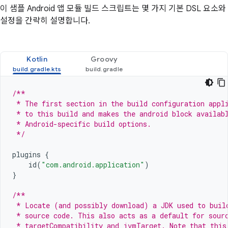
이 샘플 Android 앱 모듈 빌드 스크립트는 몇 가지 기본 DSL 요소와
설정을 간략히 설명합니다.
Kotlin
Groovy
/**
 * The first section in the build configuration appl
 * to this build and makes the android block availab
 * Android-specific build options.
 */
plugins
{
id
(
"com.android.application"
)
}
/**
 * Locate (and possibly download) a JDK used to buil
 * source code. This also acts as a default for sour
 * targetCompatibility and jvmTarget. Note that this