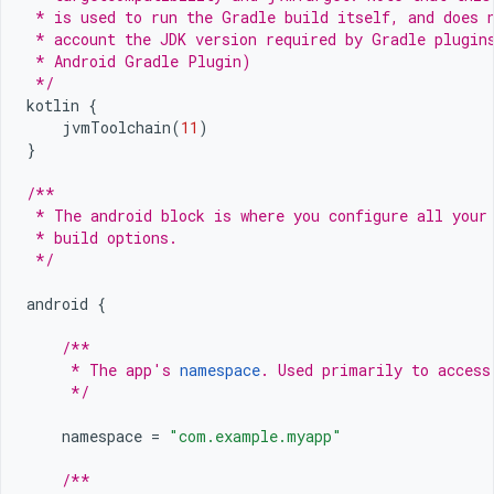
 * is used to run the Gradle build itself, and does 
 * account the JDK version required by Gradle plugin
 * Android Gradle Plugin)
 */
kotlin
{
jvmToolchain
(
11
)
}
/**
 * The android block is where you configure all your
 * build options.
 */
android
{
/**
     * The app's 
namespace
. Used primarily to access
     */
namespace
=
"com.example.myapp"
/**