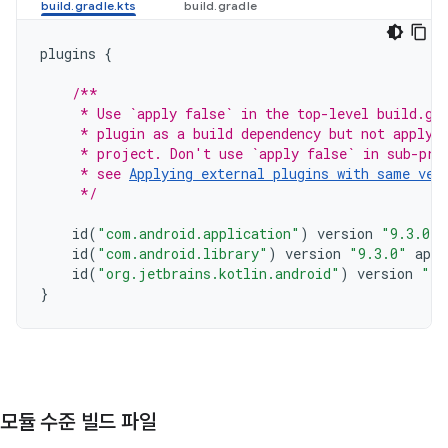
plugins
{
/**
     * Use `apply false` in the top-level build.gr
     * plugin as a build dependency but not apply 
     * project. Don't use `apply false` in sub-pro
     * see 
Applying external plugins with same ver
     */
id
(
"com.android.application"
)
version
"9.3.0"
id
(
"com.android.library"
)
version
"9.3.0"
appl
id
(
"org.jetbrains.kotlin.android"
)
version
"2.
}
모듈 수준 빌드 파일