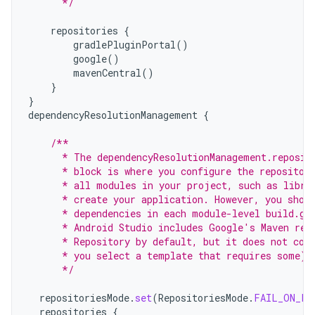
      */
repositories
{
gradlePluginPortal
()
google
()
mavenCentral
()
}
}
dependencyResolutionManagement
{
/**
      * The dependencyResolutionManagement.reposit
      * block is where you configure the repositor
      * all modules in your project, such as libra
      * create your application. However, you shou
      * dependencies in each module-level build.gr
      * Android Studio includes Google's Maven rep
      * Repository by default, but it does not con
      * you select a template that requires some).
      */
repositoriesMode
.
set
(
RepositoriesMode
.
FAIL_ON_PR
repositories
{