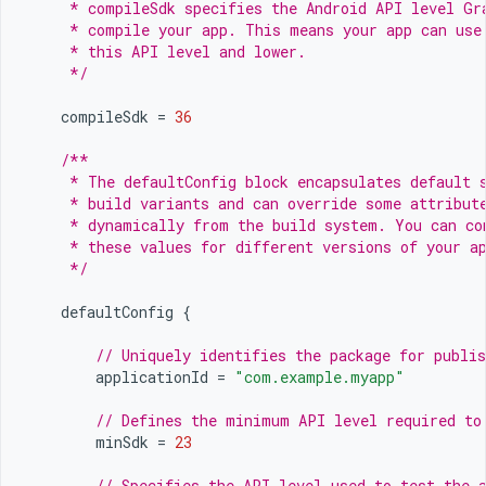
     * compileSdk specifies the Android API level Gr
     * compile your app. This means your app can use
     * this API level and lower.
     */
compileSdk
=
36
/**
     * The defaultConfig block encapsulates default 
     * build variants and can override some attribut
     * dynamically from the build system. You can co
     * these values for different versions of your a
     */
defaultConfig
{
// Uniquely identifies the package for publis
applicationId
=
"com.example.myapp"
// Defines the minimum API level required to
minSdk
=
23
// Specifies the API level used to test the 