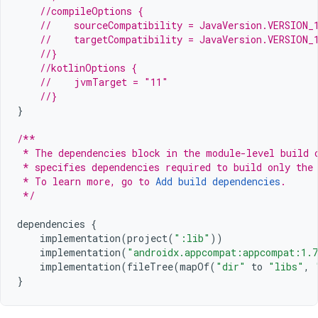
//compileOptions {
//    sourceCompatibility = JavaVersion.VERSION_
//    targetCompatibility = JavaVersion.VERSION_
//}
//kotlinOptions {
//    jvmTarget = "11"
//}
}
/**
 * The dependencies block in the module-level build 
 * specifies dependencies required to build only the
 * To learn more, go to 
Add build dependencies
.
 */
dependencies
{
implementation
(
project
(
":lib"
))
implementation
(
"androidx.appcompat:appcompat:1.
implementation
(
fileTree
(
mapOf
(
"dir"
to
"libs"
,
}