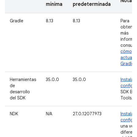
Notas
mínima
predeterminada
Gradle
8.13
8.13
Para
obtener
más
informa
consult
cómo
actualiz
Gradle
.
Herramientas
35.0.0
35.0.0
Instala
de
configu
desarrollo
SDK Bui
del SDK
Tools.
NDK
N/A
27.0.12077973
Instala
configu
una ver
diferen