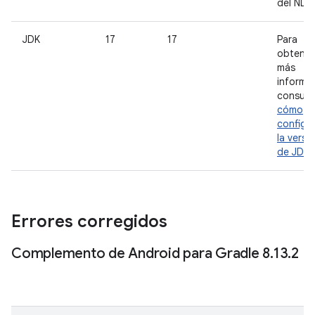
del NDK
JDK
17
17
Para
obtener
más
informa
consult
cómo
configu
la versi
de JDK
.
Errores corregidos
Complemento de Android para Gradle 8
.
13
.
2