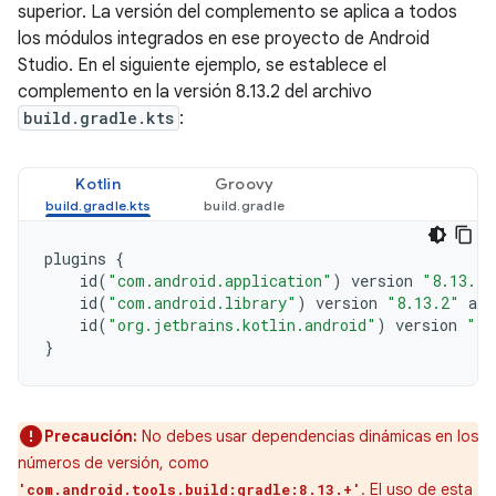
superior. La versión del complemento se aplica a todos
los módulos integrados en ese proyecto de Android
Studio. En el siguiente ejemplo, se establece el
complemento en la versión 8.13.2 del archivo
build.gradle.kts
:
Kotlin
Groovy
plugins
{
id
(
"com.android.application"
)
version
"8.13.2"
id
(
"com.android.library"
)
version
"8.13.2"
app
id
(
"org.jetbrains.kotlin.android"
)
version
"2.
}
Precaución:
No debes usar dependencias dinámicas en los
números de versión, como
. El uso de esta
'com.android.tools.build:gradle:8.13.+'