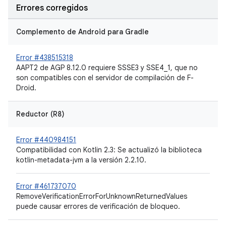
Errores corregidos
Complemento de Android para Gradle
Error #438515318
AAPT2 de AGP 8.12.0 requiere SSSE3 y SSE4_1, que no
son compatibles con el servidor de compilación de F-
Droid.
Reductor (R8)
Error #440984151
Compatibilidad con Kotlin 2.3: Se actualizó la biblioteca
kotlin-metadata-jvm a la versión 2.2.10.
Error #461737070
RemoveVerificationErrorForUnknownReturnedValues
puede causar errores de verificación de bloqueo.