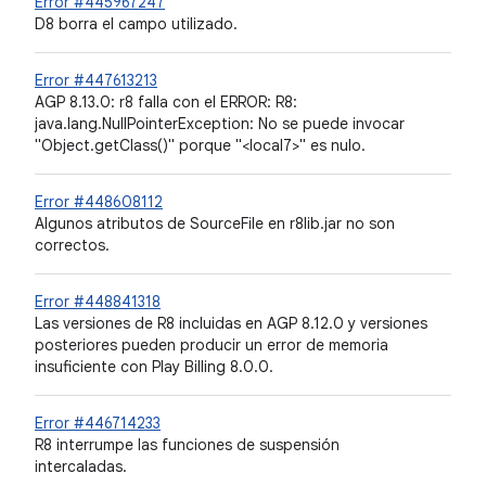
Error #445967247
D8 borra el campo utilizado.
Error #447613213
AGP 8.13.0: r8 falla con el ERROR: R8:
java.lang.NullPointerException: No se puede invocar
"Object.getClass()" porque "<local7>" es nulo.
Error #448608112
Algunos atributos de SourceFile en r8lib.jar no son
correctos.
Error #448841318
Las versiones de R8 incluidas en AGP 8.12.0 y versiones
posteriores pueden producir un error de memoria
insuficiente con Play Billing 8.0.0.
Error #446714233
R8 interrumpe las funciones de suspensión
intercaladas.