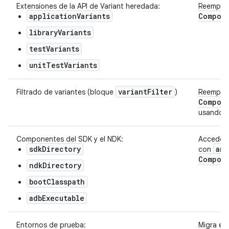
Extensiones de la API de Variant heredada:
Reempla
applicationVariants
Compon
libraryVariants
testVariants
unitTestVariants
variant
Filter
Filtrado de variantes (bloque
)
Reempla
Compon
usando s
Componentes del SDK y el NDK:
Accede a
sdkDirectory
and
con
Compon
ndkDirectory
bootClasspath
adbExecutable
Entornos de prueba:
Migra el 