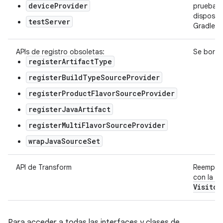
deviceProvider
prueba p
disposit
testServer
Gradle.
APIs de registro obsoletas:
Se borró
registerArtifactType
registerBuildTypeSourceProvider
registerProductFlavorSourceProvider
registerJavaArtifact
registerMultiFlavorSourceProvider
wrapJavaSourceSet
API de Transform
Reemplaz
con la AP
Visitor
Para acceder a todas las interfaces y clases de