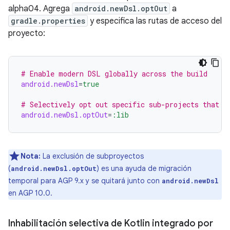
alpha04. Agrega
android.newDsl.optOut
a
gradle.properties
y especifica las rutas de acceso del
proyecto:
# Enable modern DSL globally across the build
android.newDsl
=
true
# Selectively opt out specific sub-projects that s
android.newDsl.optOut
=
:lib
Nota:
La exclusión de subproyectos
(
) es una ayuda de migración
android.newDsl.optOut
temporal para AGP 9.x y se quitará junto con
android.newDsl
en AGP 10.0.
Inhabilitación selectiva de Kotlin integrado por