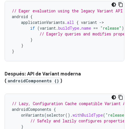
// Eager evaluation using the legacy Variant API
android
{
applicationVariants
.
all
{
variant
-
if
(
variant
.
buildType
.
name
==
"release"
)
{
// Eagerly queries and modifies proper
}
}
}
Después: API de Variant moderna
(
androidComponents {}
)
// Lazy, Configuration Cache compatible Variant AP
androidComponents
{
onVariants
(
selector
().
withBuildType
(
"release"
// Safely and lazily configures properties
}