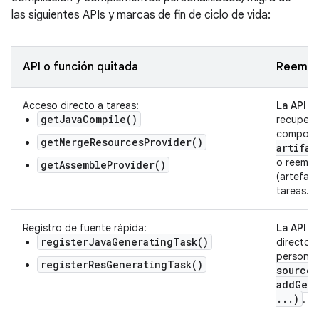
las siguientes APIs y marcas de fin de ciclo de vida:
API o función quitada
Reempla
Acceso directo a tareas:
La API de
getJavaCompile()
recupera
comport
getMergeResourcesProvider()
artifac
o reempl
getAssembleProvider()
(artefac
tareas.
Registro de fuente rápida:
La API d
registerJavaGeneratingTask()
directori
personal
registerResGeneratingTask()
sources
addGene
.
.
.
)
.