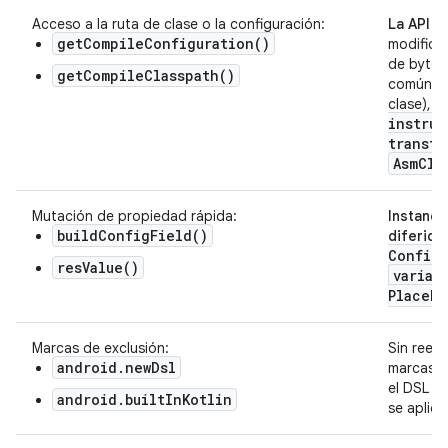
Acceso a la ruta de clase o la configuración:
La API d
getCompileConfiguration()
modifica
de bytes
getCompileClasspath()
común pa
clase), 
instrum
transfo
Asm
Cla
Mutación de propiedad rápida:
Instanci
buildConfigField()
diferida
Config
resValue()
varian
Placeho
Marcas de exclusión:
Sin reem
android.newDsl
marcas 
el DSL m
android.builtInKotlin
se aplica