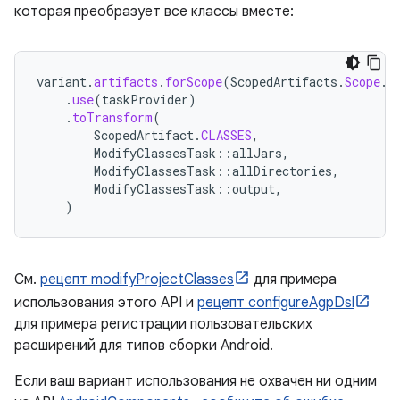
которая преобразует все классы вместе:
variant
.
artifacts
.
forScope
(
ScopedArtifacts
.
Scope
.
A
.
use
(
taskProvider
)
.
toTransform
(
ScopedArtifact
.
CLASSES
,
ModifyClassesTask
::
allJars
,
ModifyClassesTask
::
allDirectories
,
ModifyClassesTask
::
output
,
)
См.
рецепт modifyProjectClasses
для примера
использования этого API и
рецепт configureAgpDsl
для примера регистрации пользовательских
расширений для типов сборки Android.
Если ваш вариант использования не охвачен ни одним