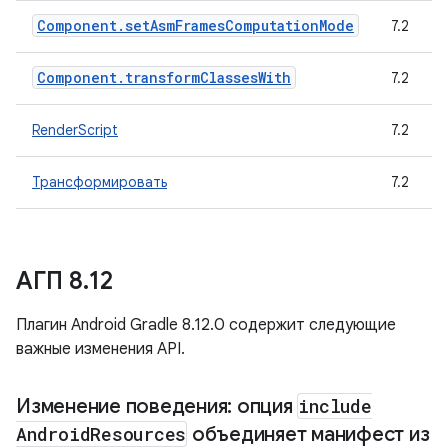
Component.setAsmFramesComputationMode
7.2
Component.transformClassesWith
7.2
RenderScript
7.2
Трансформировать
7.2
АГП 8
.
12
Плагин Android Gradle 8.12.0 содержит следующие
важные изменения API.
Изменение поведения: опция
include
Android
Resources
объединяет манифест из