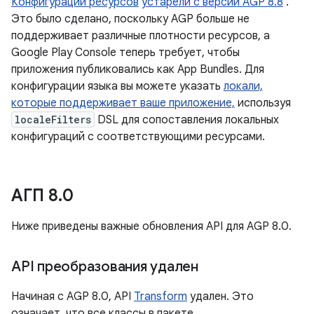
Конфигурации ресурсов
устарели с версии AGP 8.8
.
Это было сделано, поскольку AGP больше не
поддерживает различные плотности ресурсов, а
Google Play Console теперь требует, чтобы
приложения публиковались как App Bundles. Для
конфигурации языка вы можете указать
локали,
которые поддерживает ваше приложение,
используя
localeFilters
DSL для сопоставления локальных
конфигураций с соответствующими ресурсами.
АГП 8
.
0
Ниже приведены важные обновления API для AGP 8.0.
API преобразования удален
Начиная с AGP 8.0, API
Transform
удален. Это
означает, что все классы в пакете