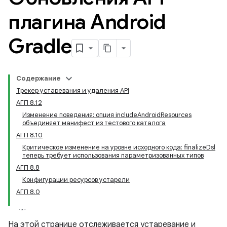
плагина Android
Gradle
Содержание
Трекер устаревания и удаления API
АГП 8.12
Изменение поведения: опция includeAndroidResources
объединяет манифест из тестового каталога
АГП 8.10
Критическое изменение на уровне исходного кода: finalizeDsl
теперь требует использования параметризованных типов
АГП 8.8
Конфигурации ресурсов устарели
АГП 8.0
На этой странице отслеживается устаревание и