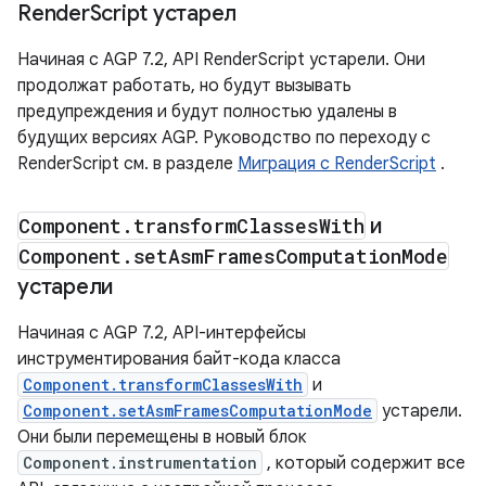
Render
Script устарел
Начиная с AGP 7.2, API RenderScript устарели. Они
продолжат работать, но будут вызывать
предупреждения и будут полностью удалены в
будущих версиях AGP. Руководство по переходу с
RenderScript см. в разделе
Миграция с RenderScript
.
Component
.
transform
Classes
With
и
Component
.
set
Asm
Frames
Computation
Mode
устарели
Начиная с AGP 7.2, API-интерфейсы
инструментирования байт-кода класса
Component.transformClassesWith
и
Component.setAsmFramesComputationMode
устарели.
Они были перемещены в новый блок
Component.instrumentation
, который содержит все