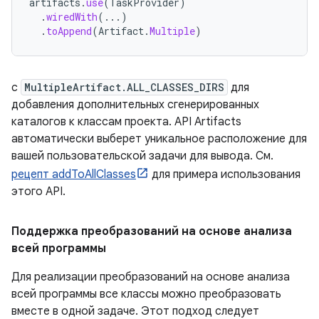
artifacts
.
use
(
TaskProvider
)
.
wiredWith
(...)
.
toAppend
(
Artifact
.
Multiple
)
с
MultipleArtifact.ALL_CLASSES_DIRS
для
добавления дополнительных сгенерированных
каталогов к классам проекта. API Artifacts
автоматически выберет уникальное расположение для
вашей пользовательской задачи для вывода. См.
рецепт addToAllClasses
для примера использования
этого API.
Поддержка преобразований на основе анализа
всей программы
Для реализации преобразований на основе анализа
всей программы все классы можно преобразовать
вместе в одной задаче. Этот подход следует