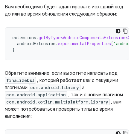
Вам необходимо будет адаптировать исходный код
до или во время обновления следующим образом:
extensions
.
getByType<AndroidComponentsExtension<Co
androidExtension
.
experimentalProperties
[
"android
}
Обратите внимание: если вы хотите написать код
finalizeDsl
, который работает как с текущими
плагинами
com.android.library
и
com.android.application
, так и с новым плагином
com.android.kotlin.multiplatform.library
, вам
может потребоваться проверить типы во время
выполнения: