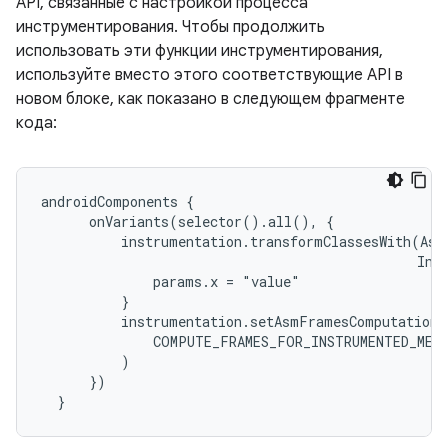
API, связанные с настройкой процесса
инструментирования. Чтобы продолжить
использовать эти функции инструментирования,
используйте вместо этого соответствующие API в
новом блоке, как показано в следующем фрагменте
кода:
androidComponents {

      onVariants(selector().all(), {

          instrumentation.transformClassesWith(AsmC
                                               Inst
              params.x = "value"

          }

          instrumentation.setAsmFramesComputationMo
              COMPUTE_FRAMES_FOR_INSTRUMENTED_METH
          )

      })
