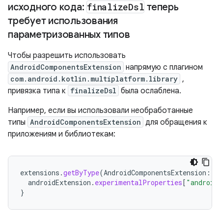
исходного кода:
finalize
Dsl
теперь
требует использования
параметризованных типов
Чтобы разрешить использовать
AndroidComponentsExtension
напрямую с плагином
com.android.kotlin.multiplatform.library
,
привязка типа к
finalizeDsl
была ослаблена.
Например, если вы использовали необработанные
типы
AndroidComponentsExtension
для обращения к
приложениям и библиотекам:
extensions
.
getByType
(
AndroidComponentsExtension
::
c
androidExtension
.
experimentalProperties
[
"android
}