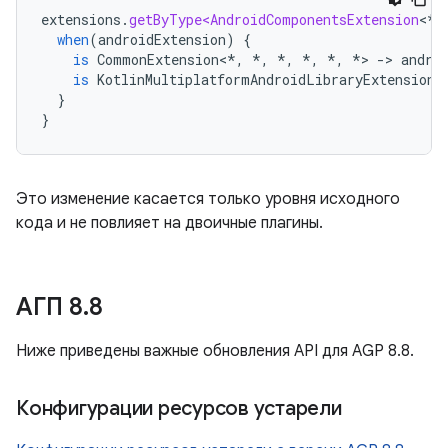
extensions
.
getByType<AndroidComponentsExtension
<
*
,
when
(
androidExtension
)
{
is
CommonExtension
<
*
,
*
,
*
,
*
,
*
,
*
>
-
>
andro
is
KotlinMultiplatformAndroidLibraryExtension
}
}
Это изменение касается только уровня исходного
кода и не повлияет на двоичные плагины.
АГП 8
.
8
Ниже приведены важные обновления API для AGP 8.8.
Конфигурации ресурсов устарели