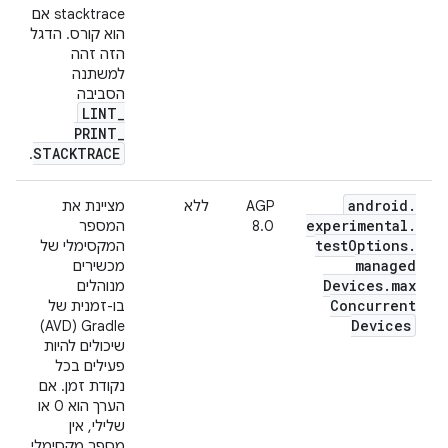
stacktrace אם
הוא קורס. הדגל
הזה זהה
למשתנה
הסביבה
LINT
_
PRINT
_
STACKTRACE
.
android
.
AGP
ללא
מציינת את
experimental
.
8.0
המספר
test
Options
.
המקסימלי של
managed
מכשירים
Devices
.
max
מנוהלים
Concurrent
בו-זמנית של
Devices
Gradle‏ (AVD)
שיכולים להיות
פעילים בכל
נקודת זמן. אם
הערך הוא 0 או
שלילי, אין
מספר מקסימלי