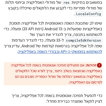
במשאבים בתיקיות
res
של מודולי האפליקציה וביחסי תלות
של מודולי ספריות כדי לקבוע את הלוקאלים שייכללו בקובץ
.
LocaleConfig
שימו לב שתכונת השפה האוטומטית לכל אפליקציה תומכת
באפליקציות שפועלות ב-Android 13 (רמת API‏ 33) ומעלה. כדי
להשתמש בתכונה, צריך להגדיר את הערך של
compileSdkVersion
ל-33 ומעלה. כדי להגדיר העדפות
שפה לכל אפליקציה בגרסאות קודמות של Android, עדיין צריך
להשתמש בממשקי ה-API ובבוררי השפה באפליקציה
.
זהירות:
אם מפעילים תמיכה אוטומטית בשפה לכל אפליקציה
באפליקציה שנמצאת בשלב הייצור, צריך לוודא שכל הלוקאלים
באפליקציה ובמשאבי התלות של מודול הספרייה מוכנים גם הם
לפרסום עם האפליקציה.
כדי להפעיל תמיכה אוטומטית בשפה לכל אפליקציה, צריך
לציין לוקאל שמוגדר כברירת מחדל: