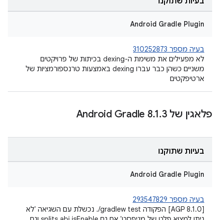
בעיות שתוקנו
Android Gradle Plugin
בעיה מספר 310252873
לא מפעילים את משימת ה-dexing בכיתות של פרויקטים
משניים כשהן כבר עברו dexing באמצעות טרנספורמציות של
ארטיפקטים
פלאגין של Android Gradle 8
3
.
1
.
בעיות שתוקנו
Android Gradle Plugin
בעיה מספר 293547829
‫[AGP 8.1.0] הפקודה ‎./gradlew test נכשלת עם השגיאה 'לא
ניתן למצוא פלט של מניפסט' אם גם splits.abi.isEnable וגם