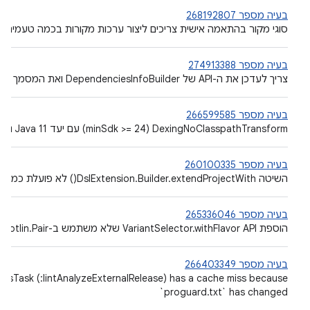
בעיה מספר 268192807
סוגי מקור בהתאמה אישית צריכים ליצור ערכות מקורות בכמה טעמים
בעיה מספר 274913388
צריך לעדכן את ה-API של DependenciesInfoBuilder ואת המסמך
בעיה מספר 266599585
‫DexingNoClasspathTransform‏ (minSdk >= 24) עם יעד Java 11 נכשל בגלל גורמים מורכבים חסרים
בעיה מספר 260100335
השיטה DslExtension.Builder.extendProjectWith() לא פועלת כמו שמתואר ב-Groovy
בעיה מספר 265336046
הוספת VariantSelector.withFlavor API שלא משתמש ב-kotlin.Pair
בעיה מספר 266403349
ysisTask (
:lintAnalyzeExternalRelease) has a cache miss because
`proguard.txt` has changed