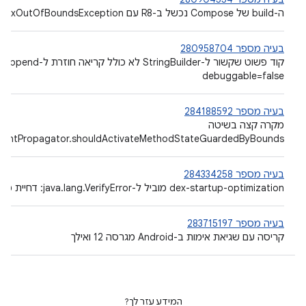
ה-build של Compose נכשל ב-R8 עם ArrayIndexOutOfBoundsException
בעיה מספר 280958704
debuggable=false
בעיה מספר 284188592
מקרה קצה בשיטה
mentPropagator.shouldActivateMethodStateGuardedByBounds()
בעיה מספר 284334258
‫dex-startup-optimization מוביל ל-java.lang.VerifyError: דחיית מחלקה
בעיה מספר 283715197
קריסה עם שגיאת אימות ב-Android מגרסה 12 ואילך
המידע עזר לך?