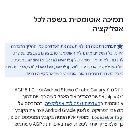
תמיכה אוטומטית בשפה לכל
אפליקציה
הערה:
התכונה הזו לא תשנה את הפרויקט כמו
תהליך ההגדרה
הידני
. כל השינויים מהתהליך האוטומטי מתבצעים בקבצים שנוצרו.
לדוגמה, לא תראו רשומה של
במניפסט
android:localeConfig
של האפליקציה או קובץ ב-
. זה צפוי
res/xml/locales_config.xml
כי כל השינויים נוצרים באופן אוטומטי כשהאפליקציה נבנית.
החל מ-Android Studio Giraffe Canary 7 ומ-AGP 8.1.0-
alpha07, אפשר להגדיר את האפליקציה כך שתתמוך
אוטומטית ב
העדפות שפה לכל אפליקציה
. בהתבסס על
משאבי הפרויקט, פלאגין Android Gradle יוצר את הקובץ
LocaleConfig
ומוסיף אליו הפניה בקובץ המניפסט הסופי,
כך שלא צריך יותר לעשות זאת באופן ידני. ‫AGP משתמש