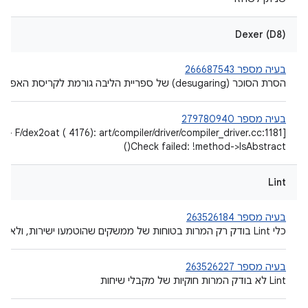
Dexer (D8)
בעיה מספר 266687543
הסרת הסוכר (desugaring) של ספריית הליבה גורמת לקריסת האפליקציה אחרי עדכונים אחרונים.
בעיה מספר 279780940
1 - F/dex2oat ( 4176): art/compiler/driver/compiler_driver.cc:1181]
Check failed: !method->IsAbstract()
Lint
בעיה מספר 263526184
כלי Lint בודק רק המרות בטוחות של ממשקים שהוטמעו ישירות, ולא של ממשקים שעברו בירושה
בעיה מספר 263526227
‫Lint לא בודק המרות חוקיות של מקבלי שיחות