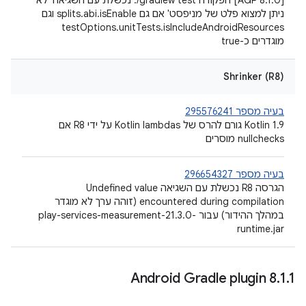
‫[AGP 8.1.0] הפקודה ‎./gradlew test נכשלת עם השגיאה 'לא
ניתן למצוא פלט של מניפסט' אם גם splits.abi.isEnable וגם
testOptions.unitTests.isIncludeAndroidResources
מוגדרים כ-true
Shrinker (R8)
בעיה מספר 295576241
‫Kotlin 1.9 גורם להרס של Kotlin lambdas על ידי R8 אם
nullchecks מוסרים
בעיה מספר 296654327
הגרסה R8 נכשלת עם השגיאה Undefined value
encountered during compilation (זוהה ערך לא מוגדר
במהלך ההידור) עבור play-services-measurement-21.3.0-
runtime.jar
Android Gradle plugin 8
.
1
.
1