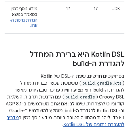
JDK
17
17
מידע נוסף זמין
במאמר בנושא
הגדרת גרסת ה-
.
JDK
‫Kotlin DSL היא ברירת המחדל
להגדרת ה-build
בפרויקטים חדשים, שפת ה-DSL של Kotlin ‏
(
build.gradle.kts
) משמשת עכשיו כברירת מחדל
להגדרת ה-build. הוא מציע חוויית עריכה טובה יותר מאשר
Groovy DSL‏ (
build.gradle
) עם הדגשת תחביר, השלמת
קוד וניווט להצהרות. שימו לב: אם אתם משתמשים ב-AGP 8.1
וב-Kotlin DSL להגדרת ה-build, מומלץ להשתמש ב-Gradle
8.1 כדי ליהנות מהחוויה הטובה ביותר. מידע נוסף זמין ב
מדריך
להעברת נתונים של Kotlin DSL
.