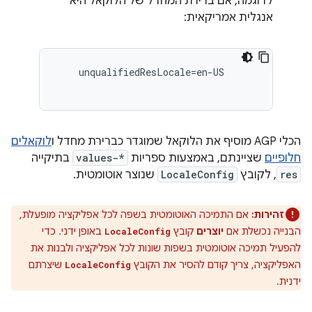
לדוגמה, אם ברירת המחדל של הלוקאל היא
אנגלית אמריקאית:
unqualifiedResLocale
=
en
-
US
הכלי AGP מוסיף את הלוקאל שמוגדר כברירת מחדל ו
לוקאלים
חלופיים
שציינתם, באמצעות ספריות
values-*
בתיקייה
res
, לקובץ
LocaleConfig
שנוצר אוטומטית.
זהירות:
אם התמיכה האוטומטית בשפה לכל אפליקציה מופעלת,
הבנייה נכשלת אם
יוצרים
קובץ
באופן ידני. כדי
LocaleConfig
להפעיל תמיכה אוטומטית בשפות שונות לכל אפליקציה ולבנות את
האפליקציה, צריך קודם להסיר את הקובץ
שיצרתם
LocaleConfig
ידנית.