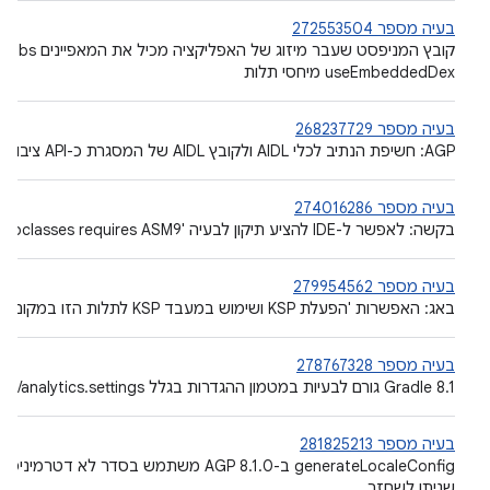
בעיה מספר 272553504
useEmbeddedDex מיחסי תלות
בעיה מספר 268237729
‫AGP: חשיפת הנתיב לכלי AIDL ולקובץ AIDL של המסגרת כ-API ציבורי
בעיה מספר 274016286
בקשה: לאפשר ל-IDE להציע תיקון לבעיה 'PermittedSubclasses requires ASM9'
בעיה מספר 279954562
באג: האפשרות 'הפעלת KSP ושימוש במעבד KSP לתלות הזו במקום זאת' פשוט מעבירה לאתר
בעיה מספר 278767328
‫Gradle 8.1 גורם לבעיות במטמון ההגדרות בגלל ‎ .gradle/.android/analytics.settings
בעיה מספר 281825213
שניתן לשחזר