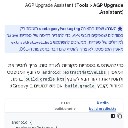
AGP Upgrade Assistant (
Tools > AGP Upgrade
Assistant
).
הערה:
שפת התצורה
תומכת רק
useLegacyPackaging
במודולים שמפיקים קובצי APK. כדי להגדיר דחיסה של ספריות Native
למודולים של ספריות, ממשיכים להשתמש ב
extractNativeLibs
מאפיין המניפסט. לא צריך להוסיף שום דבר באמצעות ה-DSL.
כדי להשתמש בספריות מקוריות לא דחוסות, צריך להסיר את
המאפיין
android::extractNativeLibs
מקובץ המניפסט
ולהוסיף את הקוד הבא לקובץ
build.gradle.kts
ברמת
המודול (קובץ
build.gradle
אם משתמשים ב-Groovy):
Kotlin
מגניב
android
{
packagingOptions
{