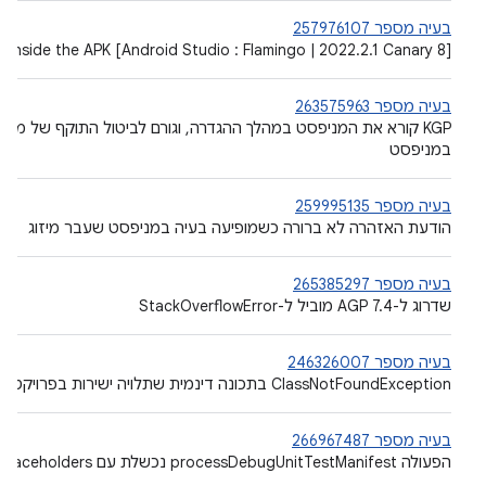
בעיה מספר 257976107
‫[Android Studio : Flamingo | 2022.2.1 Canary 8] liblog.so is packaged inside the APK
בעיה מספר 263575963
‫KGP קורא את המניפסט במהלך ההגדרה, וגורם לביטול התוקף של מט
במניפסט
בעיה מספר 259995135
הודעת האזהרה לא ברורה כשמופיעה בעיה במניפסט שעבר מיזוג
בעיה מספר 265385297
שדרוג ל-AGP 7.4 מוביל ל-StackOverflowError
בעיה מספר 246326007
‫ClassNotFoundException בתכונה דינמית שתלויה ישירות בפרויקט משנה של ספריית Kotlin
בעיה מספר 266967487
הפעולה processDebugUnitTestManifest נכשלת עם placeholders של מניפסטים לגרסאות בדיקה