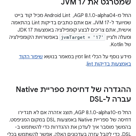
שמטרגט את JVM 17
החל מ-AGP 8.1.0-alpha04, ‏ Android Lint מכיל קוד בייט
שמיועד ל-JVM 17. אם אתם כותבים בדיקות Lint בהתאמה
אישית, אתם צריכים לבצע קומפילציה באמצעות JDK 17
ומעלה ולציין
jvmTarget = '17'
באפשרויות הקומפילציה
של Kotlin.
מידע נוסף על הכלי lint זמין במאמר בנושא
שיפור הקוד
באמצעות בדיקות lint
.
ההגדרה של דחיסת ספריית Native
עברה ל-DSL
החל מ-AGP 8.1.0-alpha10, תוצג אזהרה אם לא תגדירו
דחיסה של ספריית Native באמצעות DSL במקום המניפסט.
בהמשך מוסבר איך לעדכן את ההגדרות כדי להשתמש ב-
DSL. כדי לקבל עזרה בעדכונים האלה, אפשר להשתמש בכלי