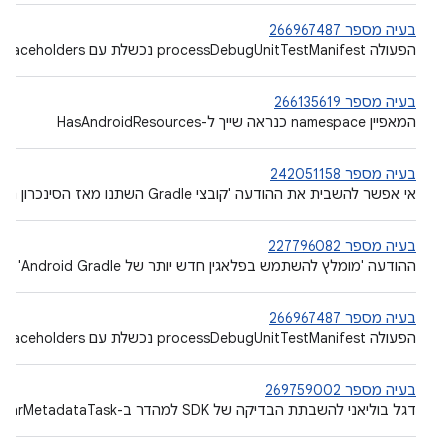
בעיה מספר 266967487
הפעולה processDebugUnitTestManifest נכשלת עם placeholders של מניפסטים לגרסאות בדיקה
בעיה מספר 266135619
המאפיין namespace כנראה שייך ל-HasAndroidResources
בעיה מספר 242051158
אי אפשר להשבית את ההודעה 'קובצי Gradle השתנו מאז הסינכרון האחרון של הפרויקט'
בעיה מספר 227796082
ההודעה 'מומלץ להשתמש בפלאגין חדש יותר של Android Gradle' מוצגת כשאין פלאגין חדש יותר
בעיה מספר 266967487
הפעולה processDebugUnitTestManifest נכשלת עם placeholders של מניפסטים לגרסאות בדיקה
בעיה מספר 269759002
דגל בוליאני להשבתת הבדיקה של SDK למהדר ב-CheckAarMetadataTask