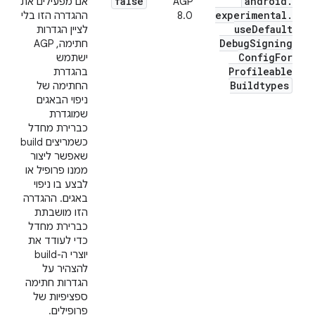
false
android
.
AGP
אם מפעילים את
experimental
.
8.0
ההגדרה הזו בלי
use
Default
לציין הגדרות
Debug
Signing
חתימה, AGP
Config
For
ישתמש
Profileable
בהגדרת
Buildtypes
החתימה של
ניפוי הבאגים
שמוגדרת
כברירת מחדל
כשמריצים build
שאפשר ליצור
ממנו פרופיל או
לבצע בו ניפוי
באגים. ההגדרה
הזו מושבתת
כברירת מחדל
כדי לעודד את
יוצרי ה-build
להצהיר על
הגדרות חתימה
ספציפיות של
פרופילים.