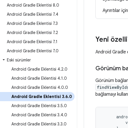
Android Gradle Eklentisi 8
.
0
Ayrıntılar içi
Android Gradle Eklentisi 7
.
4
Android Gradle Eklentisi 7
.
3
Android Gradle Eklentisi 7
.
2
Yeni özell
Android Gradle Eklentisi 7
.
1
Android Gradle Eklentisi 7
.
0
Android Gradle ek
Eski sürümler
Görünüm b
Android Gradle Eklentisi 4
.
2
.
0
Android Gradle Eklentisi 4
.
1
.
0
Görünüm bağlama
findViewById
Android Gradle Eklentisi 4
.
0
.
0
bağlamayı kulla
Android Gradle Eklentisi 3
.
6
.
0
Android Gradle Eklentisi 3
.
5
.
0
Android Gradle Eklentisi 3
.
4
.
0
andro
v
Android Gradle Eklentisi 3
.
3
.
0