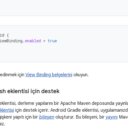
id
{
iewBinding
.
enabled
=
true
 edinmek için
View Binding belgelerini
okuyun.
h eklentisi için destek
eklentisi, derleme yapılarını bir Apache Maven deposunda yayın
klentisi
için destek içerir. Android Gradle eklentisi, uygulamanız
şkeni yapıtı için bir
bileşen
oluşturur. Bu bileşeni, bir
yayını
Mave
niz.