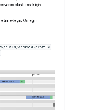
dosyasını oluşturmak için
retini ekleyin. Örneğin:
r>/build/android-profile
.