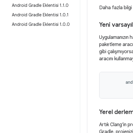
Android Gradle Eklentisi 1
.
1
.
0
Daha fazla bilgi
Android Gradle Eklentisi 1
.
0
.
1
Yeni varsayı
Android Gradle Eklentisi 1
.
0
.
0
Uygulamanızın h
paketleme aracı 
gibi çalışmıyors
aracını kullanmay
and
Yerel derlem
Artık Clang'in p
Gradle, projeniz