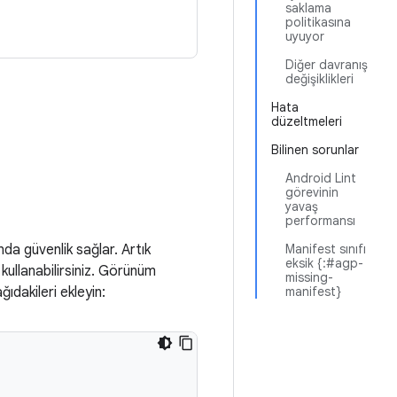
saklama
politikasına
uyuyor
Diğer davranış
değişiklikleri
Hata
düzeltmeleri
Bilinen sorunlar
Android Lint
görevinin
yavaş
performansı
 güvenlik sağlar. Artık
Manifest sınıfı
eksik {:#agp-
kullanabilirsiniz. Görünüm
missing-
ıdakileri ekleyin:
manifest}