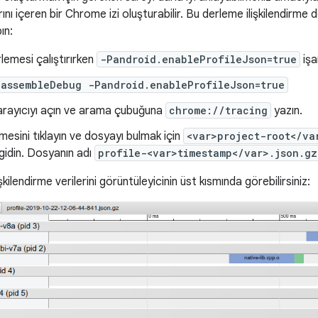
ı içeren bir Chrome izi oluşturabilir. Bu derleme ilişkilendirme 
ın:
lemesi çalıştırırken
-Pandroid.enableProfileJson=true
işa
 assembleDebug -Pandroid.enableProfileJson=true
rayıcıyı açın ve arama çubuğuna
chrome://tracing
yazın.
esini tıklayın ve dosyayı bulmak için
<var>project-root</va
idin. Dosyanın adı
profile-<var>timestamp</var>.json.gz
şkilendirme verilerini görüntüleyicinin üst kısmında görebilirsiniz: