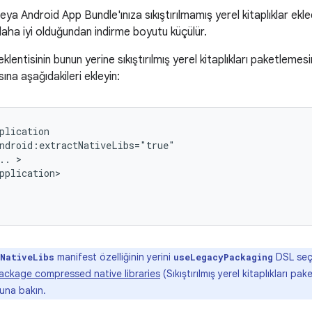
eya Android App Bundle'ınıza sıkıştırılmamış yerel kitaplıklar ekle
 daha iyi olduğundan indirme boyutu küçülür.
lentisinin bunun yerine sıkıştırılmış yerel kitaplıkları paketlemes
na aşağıdakileri ekleyin:
plication

ndroid:extractNativeLibs="true"

.. >

pplication>

manifest özelliğinin yerini
DSL seçe
NativeLibs
useLegacyPackaging
ackage compressed native libraries
(Sıkıştırılmış yerel kitaplıkları pa
tuna bakın.