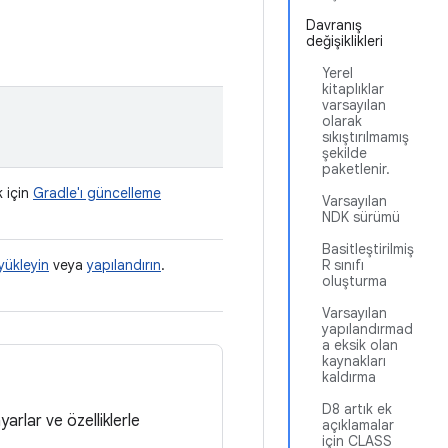
Davranış
değişiklikleri
Yerel
kitaplıklar
varsayılan
olarak
sıkıştırılmamış
şekilde
paketlenir.
k için
Gradle'ı güncelleme
Varsayılan
NDK sürümü
Basitleştirilmiş
yükleyin
veya
yapılandırın
.
R sınıfı
oluşturma
Varsayılan
yapılandırmad
a eksik olan
kaynakları
kaldırma
D8 artık ek
yarlar ve özelliklerle
açıklamalar
için CLASS