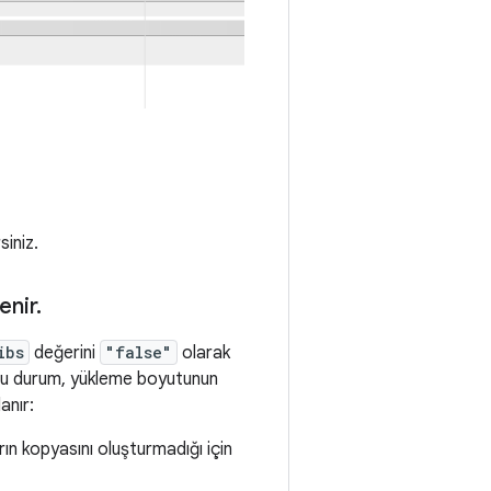
siniz.
enir
.
ibs
değerini
"false"
olarak
r. Bu durum, yükleme boyutunun
anır:
rın kopyasını oluşturmadığı için