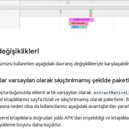
eğişiklikleri
ümünü kullanırken aşağıdaki davranış değişiklikleriyle karşılaşabilir
klar varsayılan olarak sıkıştırılmamış şekilde paketl
şturduğunuzda eklenti artık varsayılan olarak
extractNativeL
el kitaplıklarınız sayfa hizalı ve sıkıştırılmamış olarak paketleni
ına neden olsa da kullanıcılarınız aşağıdaki avantajlardan yararl
erel kitaplıklara doğrudan yüklü APK'dan erişebildiği ve kitaplıkla
yükleme boyutu daha küçüktür.