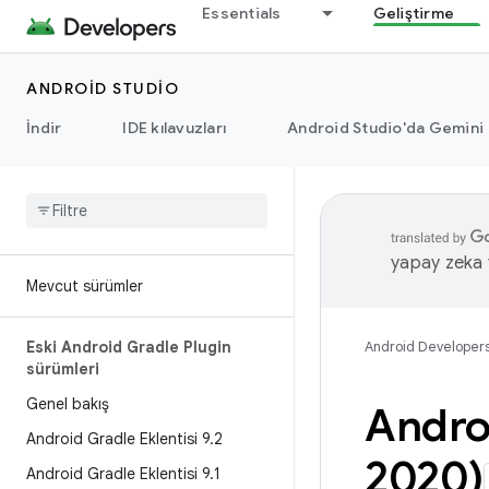
Essentials
Geliştirme
ANDROID STUDIO
İndir
IDE kılavuzları
Android Studio'da Gemini
yapay zeka t
Mevcut sürümler
Eski Android Gradle Plugin
Android Developer
sürümleri
Genel bakış
Androi
Android Gradle Eklentisi 9
.
2
2020)
Android Gradle Eklentisi 9
.
1