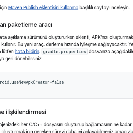
 için
Maven Publish eklentisini kullanma
başlıklı sayfayı inceleyin.
lan paketleme aracı
ata ayıklama sürümünü oluştururken eklenti, APK'nızı oluşturmak
kullanır. Bu yeni araç, derleme hızında iyileşme sağlayacaktır. Y
a lütfen
hata bildirin
.
gradle.properties
dosyanıza aşağıdakile
a geri dönebilirsiniz:
roid.useNewApkCreator=false
e ilişkilendirmesi
rojenizdeki her C/C++ dosyasını oluşturup bağlamasının ne kadar s
i oluşturmak için gereken süreyi daha iyi anlayabilmeniz amacıyla b