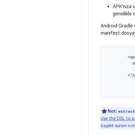
APK'nıza v
genellikle
Android Gradle ek
manifest dosyası
<ap
          a
          .
        </a
Not:
extract
Use the DSL to p
başlıklı sürüm no