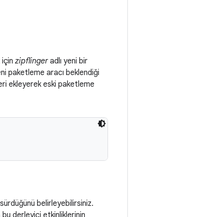
 için
zipflinger
adlı yeni bir
eni paketleme aracı beklendiği
ri ekleyerek eski paketleme
ürdüğünü belirleyebilirsiniz.
u derleyici etkinliklerinin