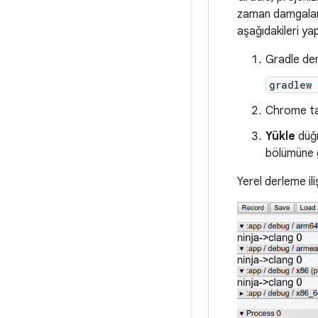
zaman damgaların
aşağıdakileri yap
Gradle der
gradlew
Chrome ta
Yükle
düğm
bölümüne g
Yerel derleme ili