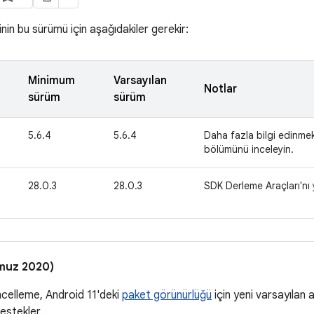
inin bu sürümü için aşağıdakiler gerekir:
Minimum
Varsayılan
Notlar
sürüm
sürüm
5.6.4
5.6.4
Daha fazla bilgi edinme
bölümünü inceleyin.
28.0.3
28.0.3
SDK Derleme Araçları'nı
muz 2020)
celleme, Android 11'deki
paket görünürlüğü
için yeni varsayılan a
estekler.