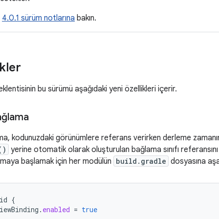
n
4.0.1 sürüm notlarına
bakın.
ikler
lentisinin bu sürümü aşağıdaki yeni özellikleri içerir.
ağlama
, kodunuzdaki görünümlere referans verirken derleme zamanında
()
yerine otomatik olarak oluşturulan bağlama sınıfı referansını 
nmaya başlamak için her modülün
build.gradle
dosyasına aşağ
id
{
iewBinding
.
enabled
=
true