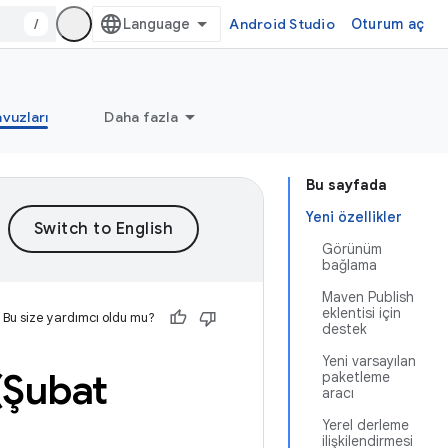
/
Android Studio
Oturum aç
vuzları
Daha fazla
Bu sayfada
Yeni özellikler
Görünüm
bağlama
Maven Publish
eklentisi için
Bu size yardımcı oldu mu?
destek
Yeni varsayılan
(Şubat
paketleme
aracı
Yerel derleme
ilişkilendirmesi