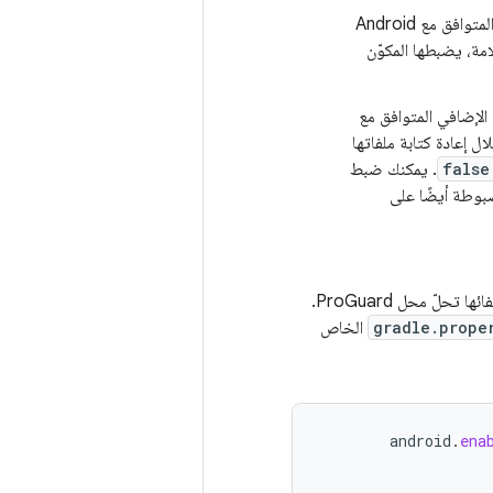
، يستخدم المكوّن الإضافي المتوافق مع Android
 يتم تحديد هذه العلامة، يضبطها المكوّن
 الإضافي المتوافق مع
تبات الحالية التابعة لجهات خارجية لاستخدام AndroidX من خلال إعادة كتابة ملفاتها
false
. يمكنك ضبط
وطة أيضًا على
R8 هي أداة جديدة لتخفيض حجم الرموز وإخفائها تحلّ محل ProGuard.
gradle.prope
الخاص
android
.
ena