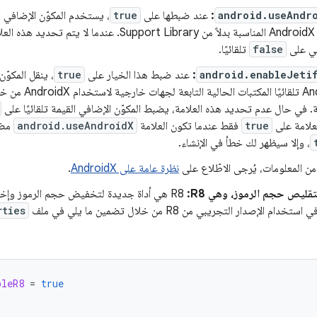
android.useAndr
:
عند ضبطها على
true
مكتبة AndroidX المناسبة بدلاً من Support Library. عندما لا
في على
false
تلقائيًا.
android.enableJeti
:
عند ضبط هذا الخيار على
true
، ينقل المكوّن
Android تلقائيًا المك
ية. في حال عدم تحديد هذه العلامة، يضبط المكوّن الإضافي القيمة تلقائيًا على
علامة على
true
فقط عندما تكون العلامة
android.useAndroidX
مضب
، وإلا سيظهر لك خطأ في الإنشاء.
من المعلومات، يُرجى الاطّلاع على
نظرة عامة على AndroidX
.
قليص حجم الرموز، وهي R8‏:
م الإصدار التجريبي من R8 من خلال تضمين ما يلي في ملف
rties
bleR8
=
true