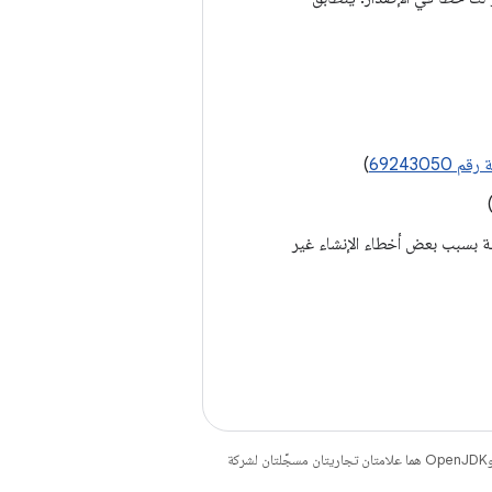
 69243050
)
قة بسبب بعض أخطاء الإنشاء غير
. إنّ Java وOpenJDK هما علامتان تجاريتان مسجَّلتان لشركة