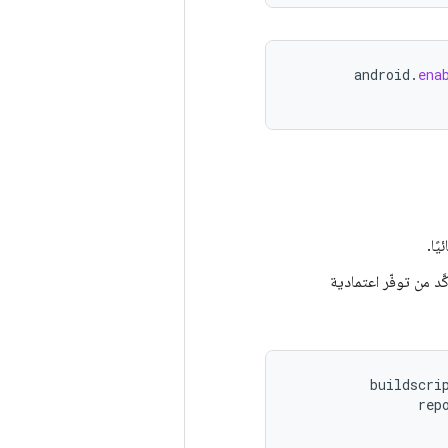
android
.
ena
buildscri
rep