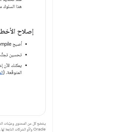
هذا السلوك مع
إصلاح الأخطا
أصبح JavaCompile قابلاً للتخزين المؤقت في المشاريع التي تتضمّن ربط البيانات. (
تحسين تجنُّب 
يمكنك الآن إ
المتوقّعة. (
المش
يخضع كل من المحتوى وعيّنات الت
Oracle و/أو الشركات التابعة لها.