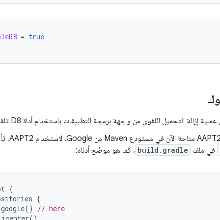
bleR8
=
true
وك
ملية إزالة التجميل اللغوي من واجهة برمجة التطبيقات باستخدام أداة D8 تلقائيًا.
في ملف
build.gradle
، كما هو موضّح أدناه:
pt
{
ositories
{
google
()
// here
jcenter
()