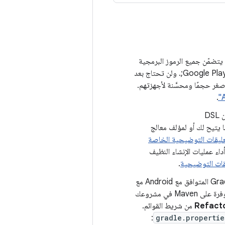
تضمّن جميع الرموز البرمجية
والموارد المجمَّعة لتطبيقك، مع تأجيل إنشاء حِزم APK وتوقيعها إلى &quot;متجر Google Play&quot;. ولن تحتاج بعد
 حِزم أصغر حجمًا ومحسَّنة لأجهزتهم.
.
DS
ا يتيح لك أو لمؤلف معالج
عليقات التوضيحية الخاصة
ء عمليات الإنشاء النظيف
قات التوضيحية
.
عند استخدام الإصدار 3.2.0 من مكوّن إضافي لنظام Gradle المتوافق مع Android مع
الإصدار 3.2 من Android والإصدارات الأحدث، يمكنك نقل العناصر التابعة المحلية وتلك المتوفرة على Maven في مشروعك
Refacto
من شريط القوائم.
:
gradle.propertie