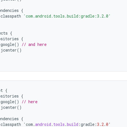
endencies
{
classpath
'com.android.tools.build:gradle:3.2.0'
ects
{
ositories
{
google
()
// and here
jcenter
()
pt
{
ositories
{
google
()
// here
jcenter
()
endencies
{
classpath
'
com
.
android
.
tools
.
build
:
gradle
:
3.2
.
0
'