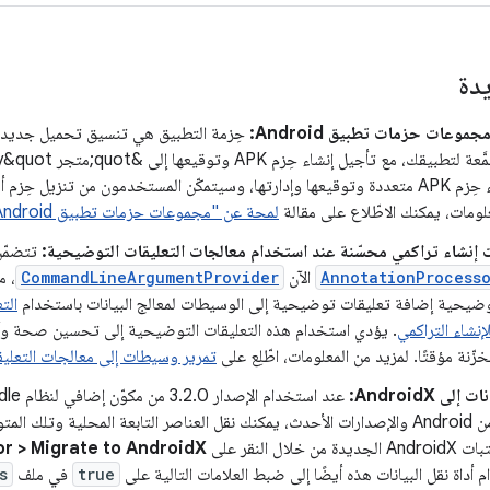
يدة
موعات حزمات تطبيق Android:
حِزمة التطبيق هي تنسيق تحميل جديد ي
ذلك إلى إنشاء حِزم APK متعددة وتوقيعها وإدارتها، وسيتمكّن المستخدمون من تنزيل
لومات، يمكنك الاطّلاع على مقالة
لمحة عن "مجموعات حزمات تطبيق Android"
إنشاء تراكمي محسّنة عند استخدام معالجات التعليقات التوضيحية:
تتضمّن L
AnnotationProcess
الآن
CommandLineArgumentProvider
، م
توضيحية إضافة تعليقات توضيحية إلى الوسيطات لمعالج البيانات باستخدام
الت
إنشاء التراكمي
. يؤدي استخدام هذه التعليقات التوضيحية إلى تحسين صحة وأدا
خزّنة مؤقتًا. لمزيد من المعلومات، اطّلِع على
تمرير وسيطات إلى معالجات التعلي
لى AndroidX:
خلال النقر على
r > Migrate to AndroidX
أداة نقل البيانات هذه أيضًا إلى ضبط العلامات التالية على
true
في ملف
s