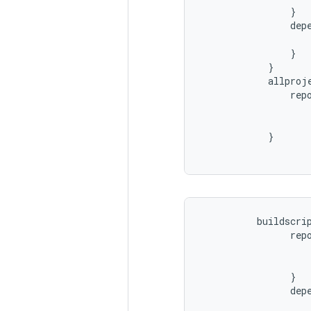
}
dep
}
}
allproj
rep
}
buildscri
rep
}
dep