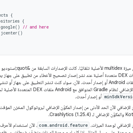
ects
{
ositories
{
google
()
// and here
jcenter
()
يتيح المكوّن الإضافي لنظام Gradle المتوافق 
minSdkVersi
أو إصدار أحدث.
Crashlytics ).
 الإضافي لوحدة الميزات،
com.android.feature
، الآن استخدام الأحرف 
م وحدة. على سبيل المثال، إذا كان اسم وحدة الميزات يتضمّن شرطات، سيظهر 