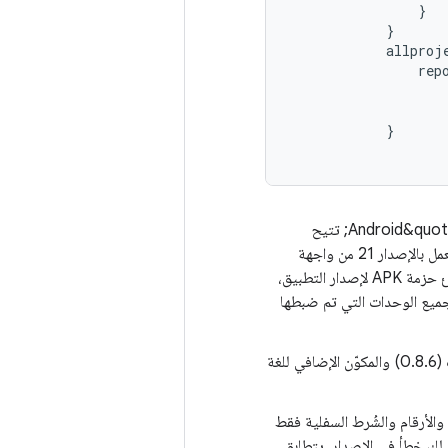
}
}
allproj
rep
}
تم الآن تفعيل ميزة multidex الأصلية تلقائيًا. كانت الإصدارات السابقة من &quot;استوديو Android&quot; تتيح
استخدام ملفات DEX متعددة أصلية عند نشر إصدار تصحيح الأخطاء من تطبيق على جهاز يعمل بالإصدار 21 من واجهة
برمجة التطبيقات Android أو إصدار أحدث. الآن، سواء كنت تنشر التطبيق على جهاز أو تنشئ حزمة APK لإصدار التطبيق،
مع Android ملفات DEX المتعددة الأصلية لجميع الوحدات التي تم ضبطها
يفرض المكوّن الإضافي الآن الحد الأدنى من إصدار المكوّن الإضافي لبروتوكول المخزن المؤقت (0.8.6) والمكوّن الإضافي للغة
والأرقام والشُرط السفلية فقط
لك خطأ في الإصدار. يتطابق