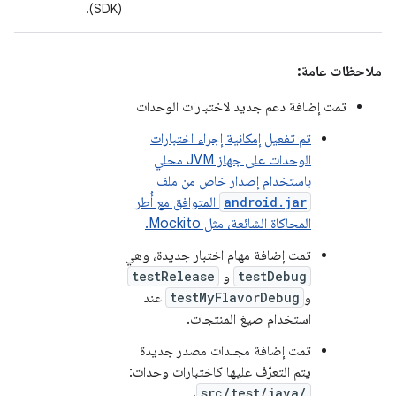
(SDK).
ملاحظات عامة:
تمت إضافة دعم جديد لاختبارات الوحدات
تم تفعيل إمكانية إجراء اختبارات
الوحدات على جهاز JVM محلي
باستخدام إصدار خاص من ملف
android.jar
المتوافق مع أُطر
المحاكاة الشائعة، مثل Mockito.
تمت إضافة مهام اختبار جديدة، وهي
testDebug
و
testRelease
و
testMyFlavorDebug
عند
استخدام صيغ المنتجات.
تمت إضافة مجلدات مصدر جديدة
يتم التعرّف عليها كاختبارات وحدات:
،
src/test/java/