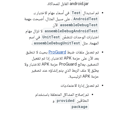
android.jar القابل للمحاكاة.
تم استبدال
Test
في أسماء مهام الاختبار بـ
AndroidTest
. على سبيل المثال، أصبحت مهمة
assembleDebugTest
الآن
assembleDebugAndroidTest
لا تزال مهام
اختبارات الوحدات تتضمّن
UnitTest
في اسم
المهمة، مثل
assembleDebugUnitTest
.
تم تعديل ملفات ضبط
ProGuard
بحيث لا تنطبق
بعد الآن على حزمة APK للاختبار. إذا تم تفعيل
التصغير، يعالج ProGuard حزمة APK للاختبار ولا
يطبّق إلا ملف الربط الذي يتم إنشاؤه عند تصغير
حزمة APK الرئيسية.
تم تعديل إدارة الاعتماديات
تم إصلاح المشاكل المتعلقة باستخدام
النطاقَين
provided
و
package