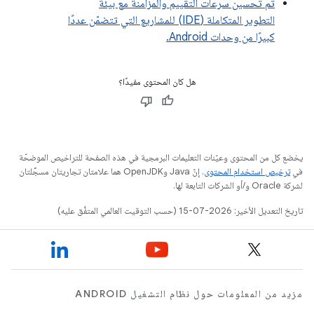
تم تحسين سرعات التقييم والمزامنة مع بيئة
التطوير المتكاملة (IDE) للمشاريع التي تتضمّن عددًا
كبيرًا من وحدات Android.
هل كان المحتوى مفيدًا؟
يخضع كل من المحتوى وعيّنات التعليمات البرمجية في هذه الصفحة للتراخيص الموضحّة
في
ترخيص استخدام المحتوى
. إنّ Java وOpenJDK هما علامتان تجاريتان مسجَّلتان
لشركة Oracle و/أو الشركات التابعة لها.
تاريخ التعديل الأخير: 2026-07-15 (حسب التوقيت العالمي المتفَّق عليه)
مزيد من المعلومات حول نظام التشغيل ANDROID