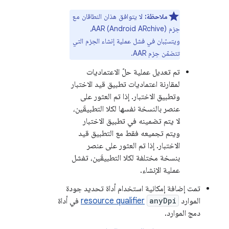
ملاحظة:
لا يتوافق هذان النطاقان مع
حِزم AAR (Android ARchive)،
ويتسبّبان في فشل عملية إنشاء الحِزم التي
تتضمّن حِزم AAR.
تم تعديل عملية حلّ الاعتماديات
لمقارنة اعتماديات تطبيق قيد الاختبار
وتطبيق الاختبار. إذا تم العثور على
عنصر بالنسخة نفسها لكلا التطبيقَين،
لا يتم تضمينه في تطبيق الاختبار
ويتم تجميعه فقط مع التطبيق قيد
الاختبار. إذا تم العثور على عنصر
بنسخة مختلفة لكلا التطبيقَين، تفشل
عملية الإنشاء.
تمت إضافة إمكانية استخدام أداة تحديد جودة
الموارد
anyDpi
resource qualifier
في أداة
دمج الموارد.