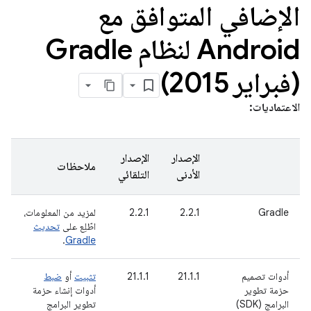
الإضافي المتوافق مع
Android لنظام Gradle
(فبراير 2015)
الاعتماديات:
الإصدار
الإصدار
ملاحظات
الأدنى
التلقائي
Gradle
‫2.2.1
‫2.2.1
لمزيد من المعلومات،
اطّلِع على
تحديث
.
Gradle
أدوات تصميم
‫21.1.1
‫21.1.1
تثبيت
أو
ضبط
حزمة تطوير
أدوات إنشاء حزمة
البرامج (SDK)
تطوير البرامج