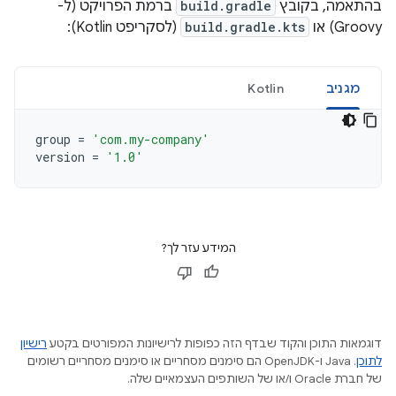
בהתאמה, בקובץ
build.gradle
ברמת הפרויקט (ל-
Groovy) או
build.gradle.kts
(לסקריפט Kotlin):
מגניב
Kotlin
group
=
'com.my-company'
version
=
'1.0'
המידע עזר לך?
דוגמאות התוכן והקוד שבדף הזה כפופות לרישיונות המפורטים בקטע
רישיון
לתוכן
.‏ Java ו-OpenJDK הם סימנים מסחריים או סימנים מסחריים רשומים
של חברת Oracle ו/או של השותפים העצמאיים שלה.