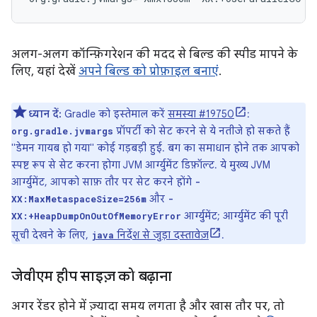
अलग-अलग कॉन्फ़िगरेशन की मदद से बिल्ड की स्पीड मापने के
लिए, यहां देखें
अपने बिल्ड को प्रोफ़ाइल बनाएं
.
ध्यान दें:
Gradle को इस्तेमाल करें
समस्या #19750
:
प्रॉपर्टी को सेट करने से ये नतीजे हो सकते हैं
org.gradle.jvmargs
"डेमन गायब हो गया" कोई गड़बड़ी हुई. बग का समाधान होने तक आपको
स्पष्ट रूप से सेट करना होगा JVM आर्ग्युमेंट डिफ़ॉल्ट. ये मुख्य JVM
आर्ग्युमेंट, आपको साफ़ तौर पर सेट करने होंगे
-
और
XX:MaxMetaspaceSize=256m
-
आर्ग्युमेंट; आर्ग्युमेंट की पूरी
XX:+HeapDumpOnOutOfMemoryError
सूची देखने के लिए,
निर्देश से जुड़ा दस्तावेज़
.
java
जेवीएम हीप साइज़ को बढ़ाना
अगर रेंडर होने में ज़्यादा समय लगता है और खास तौर पर, तो