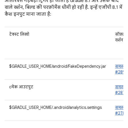
अतिरिक्त गड़बड़ी ट्रिगर हो जाती है Gradle 8.1 और उसके बाद
वाले वर्शन, बिल्ड की परफ़ॉर्मेंस धीमी हो रही है. इन्हें एजीपी 8.1 में
कैश इनपुट माना जाता है:
टेक्स्ट लिखो
सॉफ़्टव
वर्शन ट्
$GRADLE_USER_HOME/android/FakeDependency.jar
समस्या
#2892
cमेक आउटपुट
समस्या
#2876
$GRADLE_USER_HOME/.android/analytics.settings
समस्या
#2787