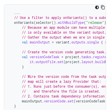
...
// Use a filter to apply onVariants() to a subse
onVariants
(
selector
().
withBuildType
(
"release"
))
// Because an app module can have multiple o
// is only available on the variant output.
// Gather the output when we are in single m
val
mainOutput
=
variant
.
outputs
.
single
{
it
// Create the version code generating task.
val
versionCodeTask
=
project
.
tasks
.
register
it
.
outputFile
.
set
(
project
.
layout
.
buildDi
}
// Wire the version code from the task outpu
// map will create a lazy Provider that:
// 1. Runs just before the consumer(s), ensu
//    and therefore the file is created.
// 2. Contains task dependency information s
mainOutput
.
versionCode
.
set
(
versionCodeTask
.
f
}