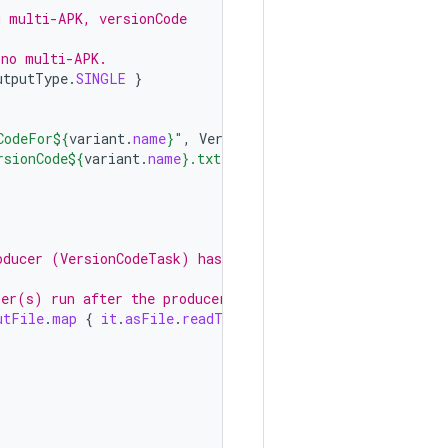
g multi-APK, versionCode
 no multi-APK.
utputType
.
SINGLE
}
CodeFor
${
variant
.
name
}
"
,
VersionCodeTask
::
class
.
java
)
{
rsionCode
${
variant
.
name
}
.txt"
))
oducer (VersionCodeTask) has run
mer(s) run after the producer.
utFile
.
map
{
it
.
asFile
.
readText
().
toInt
()
}
})