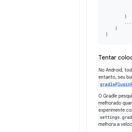
}
...
}
}
Tentar coloc
No Android, tod
entanto, seu bu
gradlePlugin
O Gradle pesqui
melhorado quand
experimente co
settings.gra
melhora a veloc