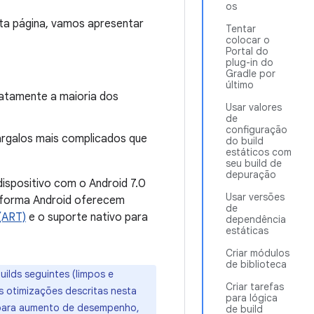
os
a página, vamos apresentar
Tentar
colocar o
Portal do
plug-in do
Gradle por
último
iatamente a maioria dos
Usar valores
de
configuração
gargalos mais complicados que
do build
estáticos com
seu build de
depuração
ispositivo com o Android 7.0
Usar versões
taforma Android oferecem
de
(ART)
e o suporte nativo para
dependência
estáticas
Criar módulos
de biblioteca
uilds seguintes (limpos e
Criar tarefas
s otimizações descritas nesta
para lógica
 para aumento de desempenho,
de build