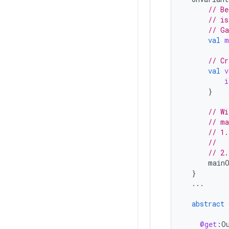
// Be
// is
// Ga
val
m
// Cr
val
v
i
}
// Wi
// ma
// 1.
//   
// 2.
mainO
}
...
abstract
@get
:
O