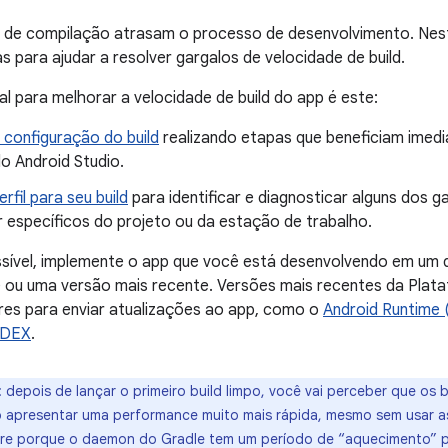
de compilação atrasam o processo de desenvolvimento. Nest
s para ajudar a resolver gargalos de velocidade de build.
l para melhorar a velocidade de build do app é este:
 configuração do build
realizando etapas que beneficiam imed
o Android Studio.
erfil para seu build
para identificar e diagnosticar alguns dos 
 específicos do projeto ou da estação de trabalho.
sível, implemente o app que você está desenvolvendo em um d
I) ou uma versão mais recente. Versões mais recentes da Pla
res para enviar atualizações ao app, como o
Android Runtime 
s DEX
.
: depois de lançar o primeiro build limpo, você vai perceber que os b
o apresentar uma performance muito mais rápida, mesmo sem usar a
orre porque o daemon do Gradle tem um período de “aquecimento”