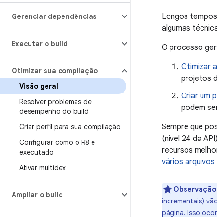
Longos tempos 
Gerenciar dependências
algumas técnica
Executar o build
O processo gera
Otimizar a
Otimizar sua compilação
projetos d
Visão geral
Criar um p
Resolver problemas de
podem ser
desempenho do build
Sempre que pos
Criar perfil para sua compilação
(nível 24 da AP
Configurar como o R8 é
recursos melho
executado
vários arquivo
Ativar multidex
Observação
Ampliar o build
incrementais) vã
página. Isso oc