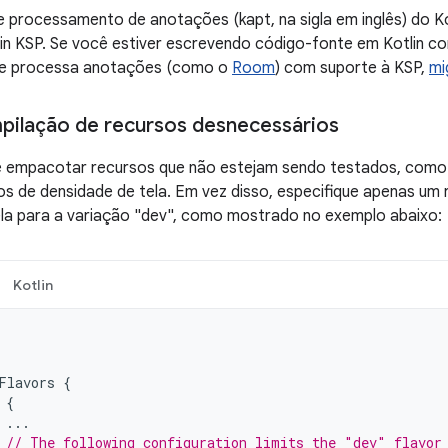
 processamento de anotações (kapt, na sigla em inglês) do Kot
lin KSP. Se você estiver escrevendo código-fonte em Kotlin 
ue processa anotações (como o
Room
) com suporte à KSP,
mi
mpilação de recursos desnecessários
 e empacotar recursos que não estejam sendo testados, como 
os de densidade de tela. Em vez disso, especifique apenas um
ela para a variação "dev", como mostrado no exemplo abaixo:
Kotlin
Flavors
{
{
...
// The following configuration limits the "dev" flavor