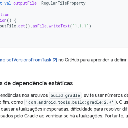
t
val
outputFile
:
RegularFileProperty
ction
ion
()
{
putFile
.
get
().
asFile
.
writeText
(
"1.1.1"
)
iro setVersionsFromTask
no GitHub para aprender a defini
s de dependência estáticas
pendências nos arquivos
build.gradle
, evite usar números 
no fim, como
'com.android.tools.build:gradle:2.+'
). O 
causar atualizações inesperadas, dificuldade para resolver di
usados pelo Gradle ao verificar se há atualizações. Portanto,