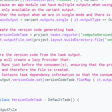
cause an app module can have multiple outputs when usin
 only available on the variant output.
ther the output when we are in single mode and there is
ainOutput
=
variant
.
outputs
.
single
{
it
.
outputType
==
O
eate the version code generating task.
ersionCodeTask
=
project
.
tasks
.
register
(
"computeVersion
t
.
outputFile
.
set
(
project
.
layout
.
buildDirectory
.
file
(
"ve
re the version code from the task output.
p will create a lazy Provider that:
 Runs just before the consumer(s), ensuring that the pr
 and therefore the file is created.
 Contains task dependency information so that the consu
utput
.
versionCode
.
set
(
versionCodeTask
.
flatMap
{
it
.
outp
class
VersionCodeTask
:
DefaultTask
()
{
utputFile