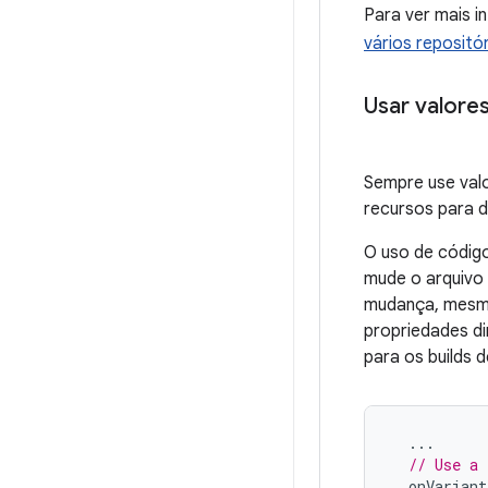
Para ver mais 
vários repositó
Usar valore
Sempre use val
recursos para d
O uso de código
mude o arquivo
mudança, mesmo 
propriedades di
para os builds
...
// Use a 
onVariant