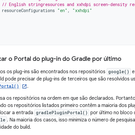
// English stringresources and xxhdpi screen-density re
resourceConfigurations
"en"
,
"xxhdpi"
ar o Portal do plug-in do Gradle por último
os os plug-ins são encontrados nos repositórios
google()
ild pode precisar de plug-ins de terceiros que são resolvidos 
Portal()
.
sa os repositórios na ordem em que são declarados. Portanto
o os repositórios listados primeiro contêm a maioria dos plug
locar a entrada
gradlePluginPortal()
por último no bloco 
dle
. Na maioria dos casos, isso minimiza o número de pesquisa
idade do build.