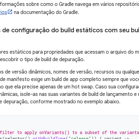
informações sobre como o Gradle navega em vários repositóri
rios
na documentação do Gradle.
s de configuração do build estáticos com seu bu
ores estáticos para propriedades que acessam o arquivo do m
escobrir o tipo de build de depuração.
s de versão dinâmicos, nomes de versão, recursos ou qualquer
 de manifesto exige um build de app completo sempre que voc
que ela precise apenas de um hot swap. Caso sua configuraçã
nâmicas, isole-as nas suas variantes de build de lançamento 
 de depuração, conforme mostrado no exemplo abaixo.
filter to apply onVariants() to a subset of the variant
s
(
selector
().
withBuildType
(
"release"
))
{
variant
->