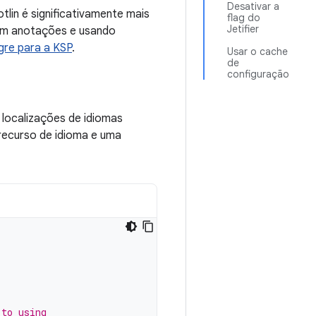
Desativar a
lin é significativamente mais
flag do
Jetifier
com anotações e usando
gre para a KSP
.
Usar o cache
de
configuração
localizações de idiomas
 recurso de idioma e uma
 to using