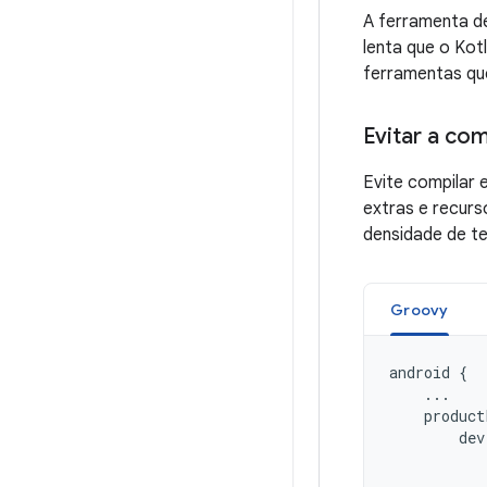
A ferramenta de
lenta que o Kot
ferramentas q
Evitar a co
Evite compilar
extras e recurs
densidade de t
Groovy
android
{
...
product
dev