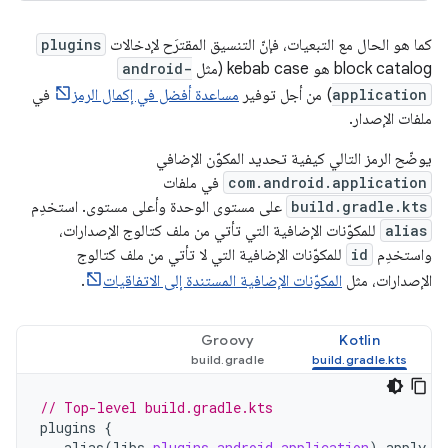
كما هو الحال مع التبعيات، فإنّ التنسيق المقترَح لإدخالات
plugins
block catalog هو kebab case (مثل
android-
application
) من أجل توفير
مساعدة أفضل في إكمال الرمز
في
ملفات الإصدار.
يوضّح الرمز التالي كيفية تحديد المكوّن الإضافي
com.android.application
في ملفات
build.gradle.kts
على مستوى الوحدة وأعلى مستوى. استخدِم
alias
للمكوّنات الإضافية التي تأتي من ملف كتالوج الإصدارات،
واستخدِم
id
للمكوّنات الإضافية التي لا تأتي من ملف كتالوج
الإصدارات، مثل
المكوّنات الإضافية المستندة إلى الاتفاقيات
.
Groovy
Kotlin
// Top-level build.gradle.kts
plugins
{
alias
(
libs
.
plugins
.
android
.
application
)
apply
f