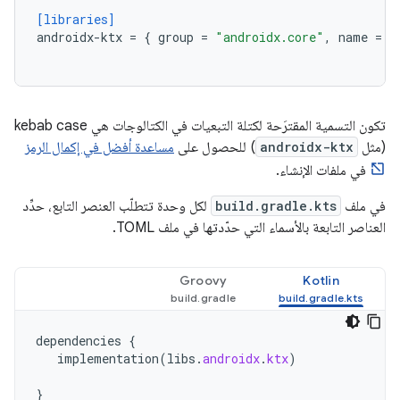
[libraries]
androidx-ktx
=
{
group
=
"androidx.core"
,
name
=
"
تكون التسمية المقترَحة لكتلة التبعيات في الكتالوجات هي kebab case
(مثل
androidx-ktx
) للحصول على
مساعدة أفضل في إكمال الرمز
في ملفات الإنشاء.
في ملف
build.gradle.kts
لكل وحدة تتطلّب العنصر التابع، حدِّد
العناصر التابعة بالأسماء التي حدّدتها في ملف TOML.
Groovy
Kotlin
dependencies
{
implementation
(
libs
.
androidx
.
ktx
)
}