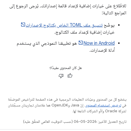
للاطّلاع على خيارات إضافية لإعداد قائمة إصداراتك، يُرجى الرجوع إلى
المراجع التالية:
يوضّح
تنسيق ملف TOML الخاص بكتالوج الإصدارات
خيارات إضافية لإعداد ملف الكتالوج.
Now in Android
هو تطبيقنا النموذجي الذي يستخدم
أدلة الإصدارات.
هل كان المحتوى مفيدًا؟
يخضع كل من المحتوى وعيّنات التعليمات البرمجية في هذه الصفحة للتراخيص الموضحّة
في
ترخيص استخدام المحتوى
. إنّ Java وOpenJDK هما علامتان تجاريتان مسجَّلتان
لشركة Oracle و/أو الشركات التابعة لها.
تاريخ التعديل الأخير: 2026-05-06 (حسب التوقيت العالمي المتفَّق عليه)