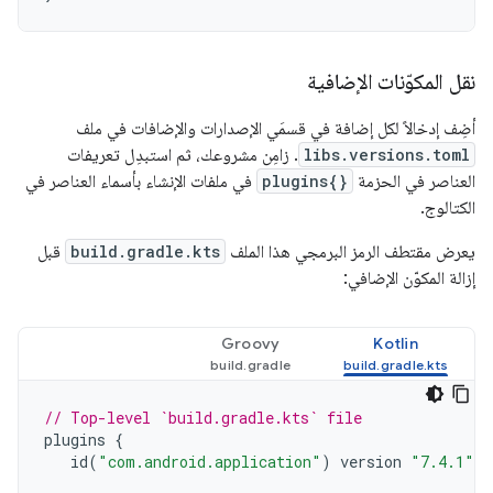
نقل المكوّنات الإضافية
أضِف إدخالاً لكل إضافة في قسمَي الإصدارات والإضافات في ملف
libs.versions.toml
. زامِن مشروعك، ثم استبدِل تعريفات
العناصر في الحزمة
plugins{}
في ملفات الإنشاء بأسماء العناصر في
الكتالوج.
يعرض مقتطف الرمز البرمجي هذا الملف
build.gradle.kts
قبل
إزالة المكوّن الإضافي:
Groovy
Kotlin
// Top-level `build.gradle.kts` file
plugins
{
id
(
"com.android.application"
)
version
"7.4.1"
a