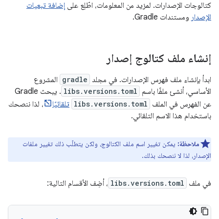
كتالوجات الإصدارات. لمزيد من المعلومات، اطّلِع على
إضافة تبعيات
الإصدار
ومستندات Gradle.
إنشاء ملف كتالوج إصدار
ابدأ بإنشاء ملف فهرس الإصدارات. في مجلد
gradle
المشروع
الأساسي، أنشئ ملفًا باسم
libs.versions.toml
. يبحث Gradle
عن الفهرس في الملف
libs.versions.toml
تلقائيًا
، لذا ننصحك
باستخدام هذا الاسم التلقائي.
ملاحظة:
يمكن تغيير اسم ملف الكتالوج، ولكن يتطلّب ذلك تغيير ملفات
الإصدار، لذا لا ننصحك بذلك.
في ملف
libs.versions.toml
، أضِف الأقسام التالية: