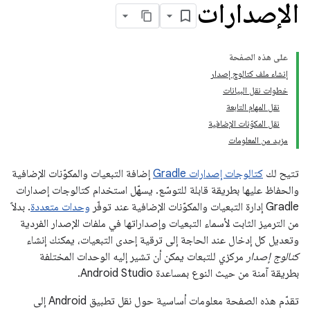
الإصدارات
على هذه الصفحة
إنشاء ملف كتالوج إصدار
خطوات نقل البيانات
نقل المهام التابعة
نقل المكوّنات الإضافية
مزيد من المعلومات
تتيح لك
كتالوجات إصدارات Gradle
إضافة التبعيات والمكوّنات الإضافية
والحفاظ عليها بطريقة قابلة للتوسّع. يسهّل استخدام كتالوجات إصدارات
Gradle إدارة التبعيات والمكوّنات الإضافية عند توفّر
وحدات متعددة
. بدلاً
من الترميز الثابت لأسماء التبعيات وإصداراتها في ملفات الإصدار الفردية
وتعديل كل إدخال عند الحاجة إلى ترقية إحدى التبعيات، يمكنك إنشاء
كتالوج إصدار
مركزي للتبعات يمكن أن تشير إليه الوحدات المختلفة
بطريقة آمنة من حيث النوع بمساعدة Android Studio.
تقدّم هذه الصفحة معلومات أساسية حول نقل تطبيق Android إلى