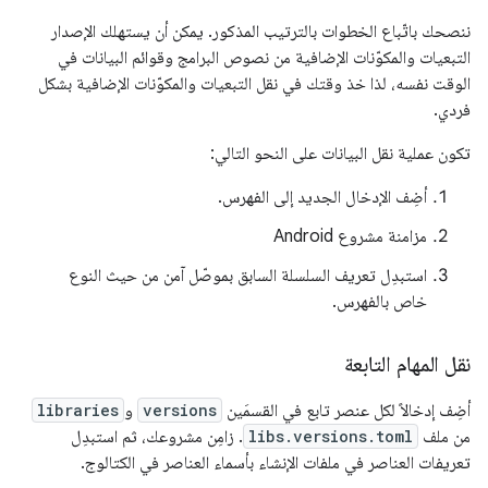
ننصحك باتّباع الخطوات بالترتيب المذكور. يمكن أن يستهلك الإصدار
التبعيات والمكوّنات الإضافية من نصوص البرامج وقوائم البيانات في
الوقت نفسه، لذا خذ وقتك في نقل التبعيات والمكوّنات الإضافية بشكل
فردي.
تكون عملية نقل البيانات على النحو التالي:
أضِف الإدخال الجديد إلى الفهرس.
مزامنة مشروع Android
استبدِل تعريف السلسلة السابق بموصّل آمن من حيث النوع
خاص بالفهرس.
نقل المهام التابعة
أضِف إدخالاً لكل عنصر تابع في القسمَين
versions
و
libraries
من ملف
libs.versions.toml
. زامِن مشروعك، ثم استبدِل
تعريفات العناصر في ملفات الإنشاء بأسماء العناصر في الكتالوج.