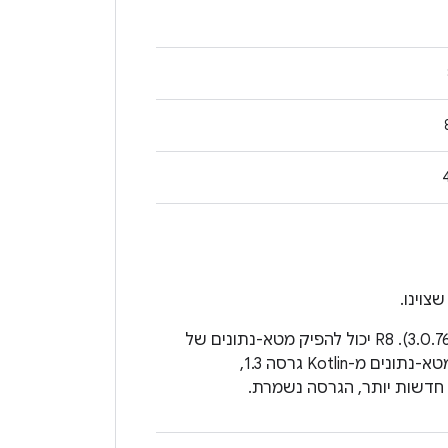
, צריך AGP בגרסה 7.0 (ו-D8 ו-R8 בגרסה 3.0.76). ‫R8 יכול להפיק מטא-נתונים של
Kotlin בגרסה 1.4 ומעלה בלבד. כשמשתמשים ב-R8 כדי לצמצם ספריית Kotlin עם מטא-נתונים מ-Kotlin גרסה 1.3,