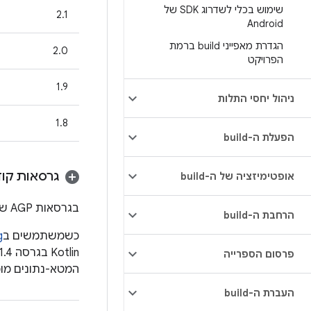
שימוש בכלי לשדרוג SDK של
2.1
Android
הגדרת מאפייני build ברמת
2.0
הפרויקט
1.9
ניהול יחסי התלות
1.8
הפעלת ה-build
גרסאות קודמות
אופטימיזציה של ה-build
בגרסאות AGP שמפורטות בטבלה נעשה שימוש אוטומטי בגרסאות המהדר D8 ו-R8 שצוינו.
הרחבת ה-build
כשמשתמשים ב
g
פרסום הספרייה
המטא-נתונים מומרים לפורמט של Kotlin 1.4. ב-R8 בגר
העברת ה-build