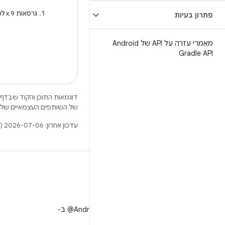
גרסאות 9.x לפני 9.0.28 לא תומכות ב-Kotlin 2.3.
פתרון בעיות
מאמרי עזרה על API של Android
Gradle API
דוגמאות התוכן והקוד שבדף 
של השותפים העצמאיים שלה
עדכון אחרון: 2026-07-06 (שעון UTC).
X
למעקב אחר ‎@AndroidDev ב-
X