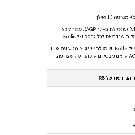
הקומפיילרים D8 ו-R8 תומכים בקובצי מחלקה מגרסה 1.3 של Kotlin החל מגרסה 2.1.86 (שנכללת ב-AGP 4.1). עבור קבצי
בטבלה הבאה מוצגות הגרסאות המינימליות הנדרשות של AGP, ‏ D8 ו-R8 לכל גרסה של Kotlin. שימו לב ש-AGP מגיע עם D8 ו-
 הנדרשת של R8
‫
‫