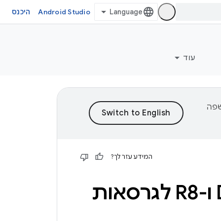
Android Studio
היכנס
עוד
וכן לשפה
המידע עזר לך?
‏ D8 ו-R8 לגרסאות