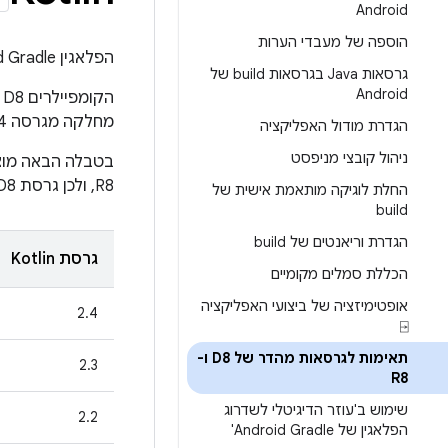
Android
הוספה של מעבדי הערות
הפלאגין Android Gradle ‏ (AGP) והקומפיילרים D8 ו-R8 תואמים לקובצי class מ-Kotlin מגרסה 1.3 ואילך.
גרסאות Java בגרסאות build של
Android
מחלקה מגרסה 1.4 של Kotlin ומגרסאות חדשות יותר, יש גרסת AGP, ‏ D8 ו-R8 מינימלית שנדרשת לכל גרסה של Kotlin.
הגדרת מודול האפליקציה
ניהול קובצי מניפסט
R8, ולכן גרסת D8 ו-R8 הנדרשת רלוונטית רק כשמשתמשים ב-D8 וב-R8 מחוץ ל-AGP או אם מבטלים את הגרסה שצורפה.
החלת לוגיקה מותאמת אישית של
build
הגדרת וריאנטים של build
גרסת Kotlin
הכללת סמלים מקומיים
אופטימיזציה של ביצועי האפליקציה
2.4
⍈
תאימות לגרסאות מהדר של D8 ו-
2.3
R8
שימוש ב'עוזר הדיגיטלי לשדרוג
2.2
הפלאגין של Android Gradle'