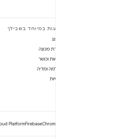
מידע נוסף על ANDROID
הצעות במיוחד בשבילך
Android
גיימינג
Android for Enterprise
למידת מכונה
אבטחה
בריאות וכושר
מקור
מצלמה ומדיה
חדשות
פרטיות
בלוג
5G
פודקאסטים
oud Platform
Firebase
Chrome
Android