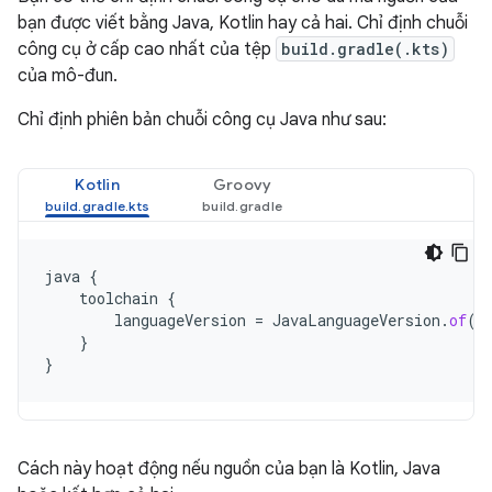
bạn được viết bằng Java, Kotlin hay cả hai. Chỉ định chuỗi
công cụ ở cấp cao nhất của tệp
build.gradle(.kts)
của mô-đun.
Chỉ định phiên bản chuỗi công cụ Java như sau:
Kotlin
Groovy
java
{
toolchain
{
languageVersion
=
JavaLanguageVersion
.
of
(
1
}
}
Cách này hoạt động nếu nguồn của bạn là Kotlin, Java