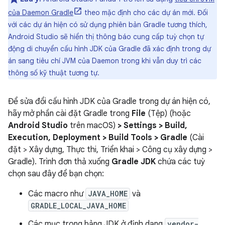
của Daemon Gradle
theo mặc định cho các dự án mới. Đối
với các dự án hiện có sử dụng phiên bản Gradle tương thích,
Android Studio sẽ hiển thị thông báo cung cấp tuỳ chọn tự
động di chuyển cấu hình JDK của Gradle đã xác định trong dự
án sang tiêu chí JVM của Daemon trong khi vẫn duy trì các
thông số kỹ thuật tương tự.
Để sửa đổi cấu hình JDK của Gradle trong dự án hiện có,
hãy mở phần cài đặt Gradle trong
File
(Tệp) (hoặc
Android Studio
trên macOS)
> Settings > Build,
Execution, Deployment > Build Tools > Gradle
(Cài
đặt > Xây dựng, Thực thi, Triển khai > Công cụ xây dựng >
Gradle). Trình đơn thả xuống
Gradle JDK
chứa các tuỳ
chọn sau đây để bạn chọn:
Các macro như
JAVA_HOME
và
GRADLE_LOCAL_JAVA_HOME
Các mục trong bảng JDK ở định dạng
vendor-