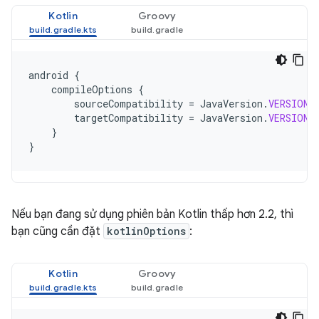
Kotlin
Groovy
android
{
compileOptions
{
sourceCompatibility
=
JavaVersion
.
VERSION_
targetCompatibility
=
JavaVersion
.
VERSION_
}
}
Nếu bạn đang sử dụng phiên bản Kotlin thấp hơn 2.2, thì
bạn cũng cần đặt
kotlinOptions
:
Kotlin
Groovy