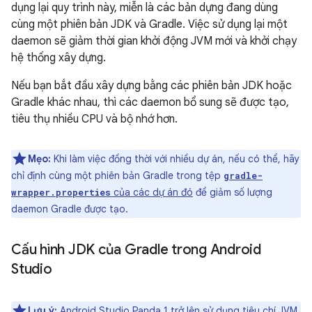
dụng lại quy trình này, miễn là các bản dựng đang dùng
cùng một phiên bản JDK và Gradle. Việc sử dụng lại một
daemon sẽ giảm thời gian khởi động JVM mới và khởi chạy
hệ thống xây dựng.
Nếu bạn bắt đầu xây dựng bằng các phiên bản JDK hoặc
Gradle khác nhau, thì các daemon bổ sung sẽ được tạo,
tiêu thụ nhiều CPU và bộ nhớ hơn.
Mẹo:
Khi làm việc đồng thời với nhiều dự án, nếu có thể, hãy
chỉ định cùng một phiên bản Gradle trong tệp
gradle-
của các dự án đó
để giảm số lượng
wrapper.properties
daemon Gradle được tạo.
Cấu hình JDK của Gradle trong Android
Studio
Lưu ý:
Android Studio Panda 1 trở lên sử dụng
tiêu chí JVM