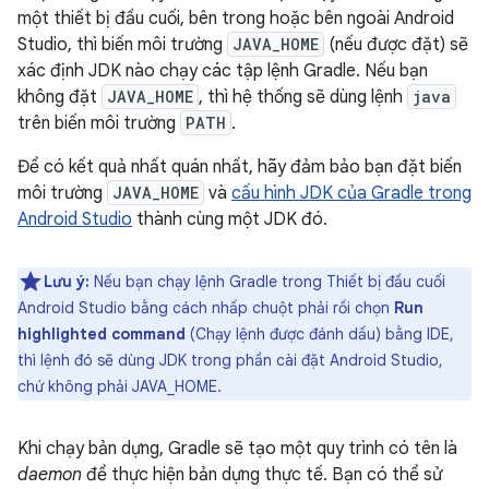
một thiết bị đầu cuối, bên trong hoặc bên ngoài Android
Studio, thì biến môi trường
JAVA_HOME
(nếu được đặt) sẽ
xác định JDK nào chạy các tập lệnh Gradle. Nếu bạn
không đặt
JAVA_HOME
, thì hệ thống sẽ dùng lệnh
java
trên biến môi trường
PATH
.
Để có kết quả nhất quán nhất, hãy đảm bảo bạn đặt biến
môi trường
JAVA_HOME
và
cấu hình JDK của Gradle trong
Android Studio
thành cùng một JDK đó.
Lưu ý:
Nếu bạn chạy lệnh Gradle trong Thiết bị đầu cuối
Android Studio bằng cách nhấp chuột phải rồi chọn
Run
highlighted command
(Chạy lệnh được đánh dấu) bằng IDE,
thì lệnh đó sẽ dùng JDK trong phần cài đặt Android Studio,
chứ không phải JAVA_HOME.
Khi chạy bản dựng, Gradle sẽ tạo một quy trình có tên là
daemon
để thực hiện bản dựng thực tế. Bạn có thể sử