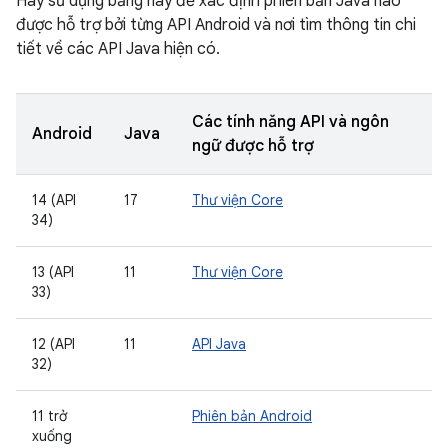
Hãy sử dụng bảng này để xác định phiên bản Java nào
được hỗ trợ bởi từng API Android và nơi tìm thông tin chi
tiết về các API Java hiện có.
Các tính năng API và ngôn
Android
Java
ngữ được hỗ trợ
14 (API
17
Thư viện Core
34)
13 (API
11
Thư viện Core
33)
12 (API
11
API Java
32)
11 trở
Phiên bản Android
xuống