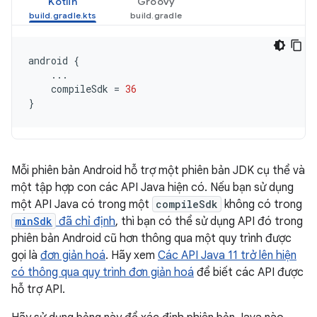
Kotlin
Groovy
android
{
...
compileSdk
=
36
}
Mỗi phiên bản Android hỗ trợ một phiên bản JDK cụ thể và
một tập hợp con các API Java hiện có. Nếu bạn sử dụng
một API Java có trong một
compileSdk
không có trong
minSdk
đã chỉ định
, thì bạn có thể sử dụng API đó trong
phiên bản Android cũ hơn thông qua một quy trình được
gọi là
đơn giản hoá
. Hãy xem
Các API Java 11 trở lên hiện
có thông qua quy trình đơn giản hoá
để biết các API được
hỗ trợ API.