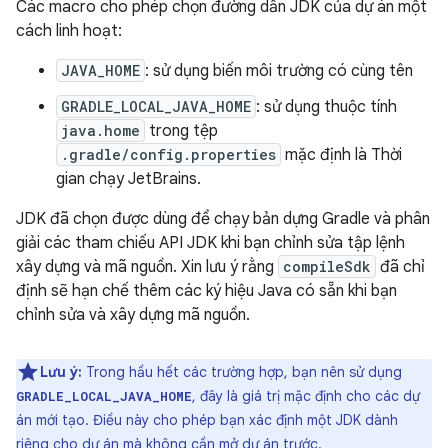
Các macro cho phép chọn đường dẫn JDK của dự án một
cách linh hoạt:
JAVA_HOME
: sử dụng biến môi trường có cùng tên
GRADLE_LOCAL_JAVA_HOME
: sử dụng thuộc tính
java.home
trong tệp
.gradle/config.properties
mặc định là Thời
gian chạy JetBrains.
JDK đã chọn được dùng để chạy bản dựng Gradle và phân
giải các tham chiếu API JDK khi bạn chỉnh sửa tập lệnh
xây dựng và mã nguồn. Xin lưu ý rằng
compileSdk
đã chỉ
định sẽ hạn chế thêm các ký hiệu Java có sẵn khi bạn
chỉnh sửa và xây dựng mã nguồn.
Lưu ý:
Trong hầu hết các trường hợp, bạn nên sử dụng
, đây là giá trị mặc định cho các dự
GRADLE_LOCAL_JAVA_HOME
án mới tạo. Điều này cho phép bạn xác định một JDK dành
riêng cho dự án mà không cần mở dự án trước.