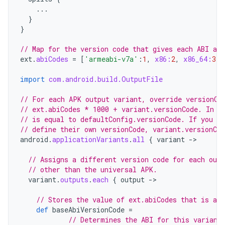
...
}
}
// Map for the version code that gives each ABI a v
ext
.
abiCodes
=
[
'armeabi-v7a'
:
1
,
x86:
2
,
x86_64:
3
]
import
com.android.build.OutputFile
// For each APK output variant, override versionCo
// ext.abiCodes * 1000 + variant.versionCode. In t
// is equal to defaultConfig.versionCode. If you co
// define their own versionCode, variant.versionCod
android
.
applicationVariants
.
all
{
variant
-
>

// Assigns a different version code for each out
// other than the universal APK.
variant
.
outputs
.
each
{
output
-
>

// Stores the value of ext.abiCodes that is ass
def
baseAbiVersionCode
=
// Determines the ABI for this variant