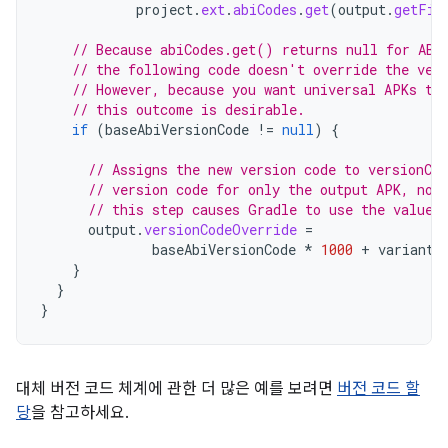
project
.
ext
.
abiCodes
.
get
(
output
.
getFil
// Because abiCodes.get() returns null for ABI
// the following code doesn't override the ver
// However, because you want universal APKs to
// this outcome is desirable.
if
(
baseAbiVersionCode
!=
null
)
{
// Assigns the new version code to versionCo
// version code for only the output APK, not
// this step causes Gradle to use the value 
output
.
versionCodeOverride
=
baseAbiVersionCode
*
1000
+
variant
.
}
}
}
대체 버전 코드 체계에 관한 더 많은 예를 보려면
버전 코드 할
당
을 참고하세요.