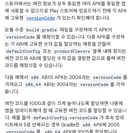
스토어에서는 버전 정보가 모두 동일한 여러 APK를 동일한 앱
에 사용할 수 없으므로 Play 스토어에 업로드하기 전에 각 APK
에 고유한
versionCode
가 있는지 확인해야 합니다.
모듈 수준
build.gradle
파일을 구성하여 각 APK의
versionCode
를 재정의할 수 있습니다. 다중 APK를 구성하
는 각 ABI에 고유한 숫자 값을 할당하는 매핑을 만들어
defaultConfig
또는
productFlavors
블록 내에 정의된
버전 코드와 ABI에 할당된 숫자 값을 결합한 값으로 출력 버전
코드를 재정의할 수 있습니다.
다음 예에서
x86
ABI의 APK는 2004라는
versionCode
를
가져오고
x86_64
ABI는 3004라는
versionCode
를 가져
옵니다.
버전 코드를 1000과 같이 크게 늘어나도록 할당하면 나중에
앱을 업데이트해야 할 때 고유한 버전 코드를 할당할 수 있습니
다. 예를 들어
defaultConfig.versionCode
가 후속 업데
이트에서 5로 반복되는 경우 Gradle은
x86
APK에 2005
versionCode
를,
x86_64
APK에 3005를 할당합니다.