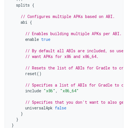
splits
{
// Configures multiple APKs based on ABI.
abi
{
// Enables building multiple APKs per ABI.
enable
true
// By default all ABIs are included, so use 
// want APKs for x86 and x86_64.
// Resets the list of ABIs for Gradle to cre
reset
()
// Specifies a list of ABIs for Gradle to cr
include
"x86"
,
"x86_64"
// Specifies that you don't want to also gen
universalApk
false
}
}
}