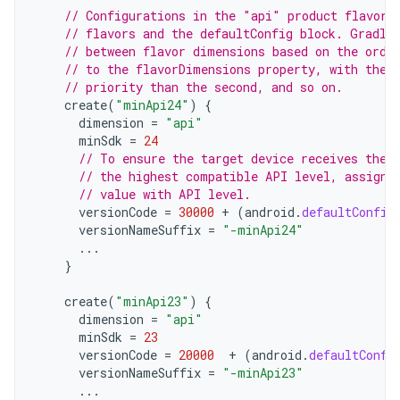
// Configurations in the "api" product flavors
// flavors and the defaultConfig block. Gradle
// between flavor dimensions based on the orde
// to the flavorDimensions property, with the 
// priority than the second, and so on.
create
(
"minApi24"
)
{
dimension
=
"api"
minSdk
=
24
// To ensure the target device receives the 
// the highest compatible API level, assign 
// value with API level.
versionCode
=
30000
+
(
android
.
defaultConfig
versionNameSuffix
=
"-minApi24"
...
}
create
(
"minApi23"
)
{
dimension
=
"api"
minSdk
=
23
versionCode
=
20000
+
(
android
.
defaultConfi
versionNameSuffix
=
"-minApi23"
...