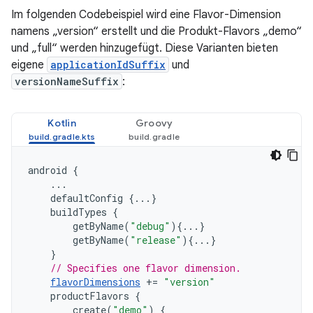
Im folgenden Codebeispiel wird eine Flavor-Dimension
namens „version“ erstellt und die Produkt-Flavors „demo“
und „full“ werden hinzugefügt. Diese Varianten bieten
eigene
applicationIdSuffix
und
versionNameSuffix
:
Kotlin
Groovy
android
{
...
defaultConfig
{...}
buildTypes
{
getByName
(
"debug"
){...}
getByName
(
"release"
){...}
}
// Specifies one flavor dimension.
flavorDimensions
+=
"version"
productFlavors
{
create
(
"demo"
)
{