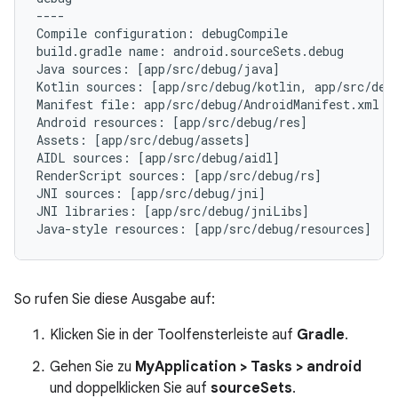
----

Compile configuration: debugCompile

build.gradle name: android.sourceSets.debug

Java sources: [app/src/debug/java]

Kotlin sources: [app/src/debug/kotlin, app/src/debu
Manifest file: app/src/debug/AndroidManifest.xml

Android resources: [app/src/debug/res]

Assets: [app/src/debug/assets]

AIDL sources: [app/src/debug/aidl]

RenderScript sources: [app/src/debug/rs]

JNI sources: [app/src/debug/jni]

JNI libraries: [app/src/debug/jniLibs]

So rufen Sie diese Ausgabe auf:
Klicken Sie in der Toolfensterleiste auf
Gradle
.
Gehen Sie zu
MyApplication > Tasks > android
und doppelklicken Sie auf
sourceSets
.