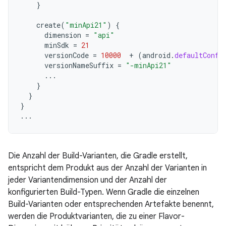
}
create
(
"minApi21"
)
{
dimension
=
"api"
minSdk
=
21
versionCode
=
10000
+
(
android
.
defaultConfi
versionNameSuffix
=
"-minApi21"
...
}
}
}
...
Die Anzahl der Build-Varianten, die Gradle erstellt,
entspricht dem Produkt aus der Anzahl der Varianten in
jeder Variantendimension und der Anzahl der
konfigurierten Build-Typen. Wenn Gradle die einzelnen
Build-Varianten oder entsprechenden Artefakte benennt,
werden die Produktvarianten, die zu einer Flavor-