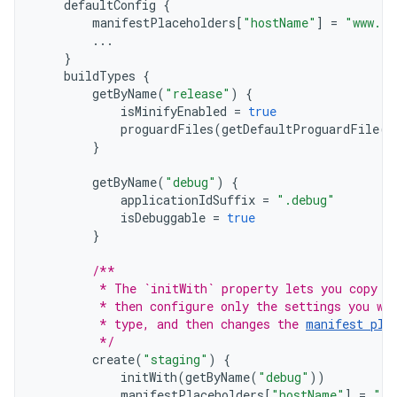
defaultConfig
{
manifestPlaceholders
[
"hostName"
]
=
"www.ex
...
}
buildTypes
{
getByName
(
"release"
)
{
isMinifyEnabled
=
true
proguardFiles
(
getDefaultProguardFile
(
"
}
getByName
(
"debug"
)
{
applicationIdSuffix
=
".debug"
isDebuggable
=
true
}
/**
         * The `initWith` property lets you copy c
         * then configure only the settings you wa
         * type, and then changes the 
manifest pla
         */
create
(
"staging"
)
{
initWith
(
getByName
(
"debug"
))
manifestPlaceholders
[
"hostName"
]
=
"in