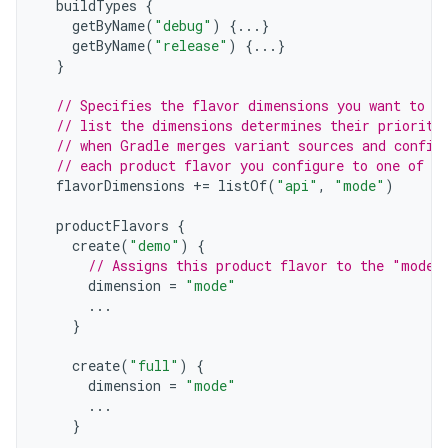
buildTypes
{
getByName
(
"debug"
)
{...}
getByName
(
"release"
)
{...}
}
// Specifies the flavor dimensions you want to u
// list the dimensions determines their priority
// when Gradle merges variant sources and config
// each product flavor you configure to one of t
flavorDimensions
+=
listOf
(
"api"
,
"mode"
)
productFlavors
{
create
(
"demo"
)
{
// Assigns this product flavor to the "mode"
dimension
=
"mode"
...
}
create
(
"full"
)
{
dimension
=
"mode"
...
}