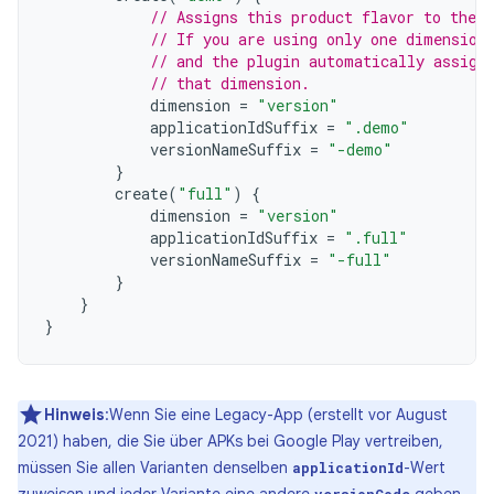
// Assigns this product flavor to the 
// If you are using only one dimension
// and the plugin automatically assign
// that dimension.
dimension
=
"version"
applicationIdSuffix
=
".demo"
versionNameSuffix
=
"-demo"
}
create
(
"full"
)
{
dimension
=
"version"
applicationIdSuffix
=
".full"
versionNameSuffix
=
"-full"
}
}
}
Hinweis
:Wenn Sie eine Legacy-App (erstellt vor August
2021) haben, die Sie über APKs bei Google Play vertreiben,
müssen Sie allen Varianten denselben
-Wert
applicationId