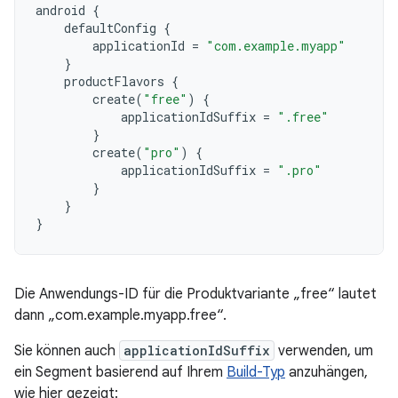
android
{
defaultConfig
{
applicationId
=
"com.example.myapp"
}
productFlavors
{
create
(
"free"
)
{
applicationIdSuffix
=
".free"
}
create
(
"pro"
)
{
applicationIdSuffix
=
".pro"
}
}
}
Die Anwendungs-ID für die Produktvariante „free“ lautet
dann „com.example.myapp.free“.
Sie können auch
applicationIdSuffix
verwenden, um
ein Segment basierend auf Ihrem
Build-Typ
anzuhängen,
wie hier gezeigt: