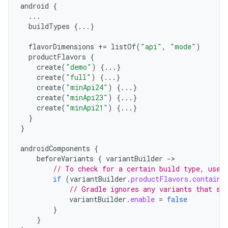
android
{
...
buildTypes
{...}
flavorDimensions
+=
listOf
(
"api"
,
"mode"
)
productFlavors
{
create
(
"demo"
)
{...}
create
(
"full"
)
{...}
create
(
"minApi24"
)
{...}
create
(
"minApi23"
)
{...}
create
(
"minApi21"
)
{...}
}
}
androidComponents
{
beforeVariants
{
variantBuilder
->
// To check for a certain build type, use 
if
(
variantBuilder
.
productFlavors
.
contains
// Gradle ignores any variants that sa
variantBuilder
.
enable
=
false
}
}