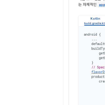
는 자체적인
ap
Kotlin
android
{
...
default
buildTy
get
get
}
// Spec
flavorD
product
cre