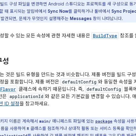
빌드 구성 파일을 변경하면 Android 스튜디오는 프로젝트를 새 구성으로 
할 때 표시되는 알림바에서
Sync Now
를 클릭하거나 툴바에서
Sync Proje
 발견되면, 문제가 무엇인지 설명해주는
Messages
창이 나타납니다.
성할 수 있는 모든 속성에 관한 자세한 내용은
BuildType
참조를 
구성
는 것은 빌드 유형을 만드는 것과 비슷합니다. 제품 버전을 빌드 구
정을 포함합니다. 제품 버전은
defaultConfig
와 동일한 속성을 
tFlavor
클래스에 속하기 때문입니다. 즉,
defaultConfig
블록에
버전은
applicationId
와 같은 모든 기본값을 변경할 수 있습니다. 
 ID 설정
을 참고하세요.
키지 이름은 계속해서
매니페스트 파일에 있는
속성을 사용하
main/
package
이름을 사용하여
클래스를 참조하거나 상대적 활동 또는 서비스 등록을 확인해
R
를 사용하여 각 제품 버전에 패키징 및 배포용 고유 ID를 제공
pplicationId