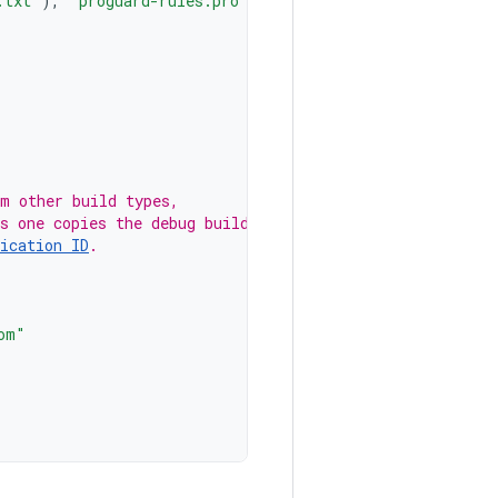
.txt"
),
"proguard-rules.pro"
)
om other build types,
s one copies the debug build
ication ID
.
om"