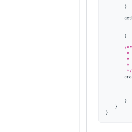
}
get
}
/**
         * 
         * 
         * 
         */
cre
}
}
}