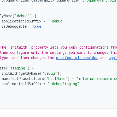
proguardFiles
(
getDefaultProguardFile
(
"proguard-android
ByName
(
"debug"
)
{
applicationIdSuffix
=
".debug"
isDebuggable
=
true
The `initWith` property lets you copy configurations fr
then configure only the settings you want to change. Thi
type, and then changes the 
manifest placeholder
 and 
appl
ate
(
"staging"
)
{
initWith
(
getByName
(
"debug"
))
manifestPlaceholders
[
"hostName"
]
=
"internal.example.c
applicationIdSuffix
=
".debugStaging"