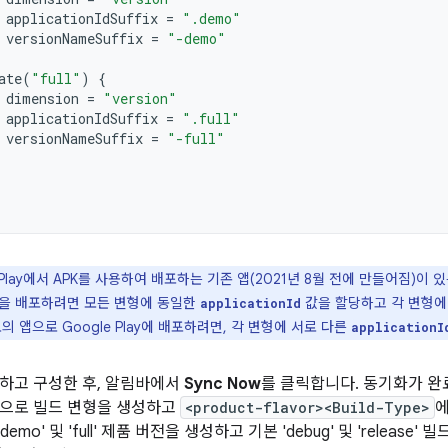
applicationIdSuffix
=
".demo"
versionNameSuffix
=
"-demo"
ate
(
"full"
)
{
dimension
=
"version"
applicationIdSuffix
=
".full"
versionNameSuffix
=
"-full"
 Play에서 APK를 사용하여 배포하는 기존 앱(2021년 8월 전에 만들어짐)이 있는
앱을 배포하려면 모든 변형에 동일한
값을 할당하고 각 변형에
applicationId
의 앱으로 Google Play에 배포하려면, 각 변형에 서로 다른
applicationI
하고 구성한 후, 알림바에서
Sync Now
를 클릭합니다. 동기화가 완료
동으로 빌드 변형을 생성하고
<product-flavor><Build-Type>
에
demo' 및 'full' 제품 버전을 생성하고 기본 'debug' 및 'release