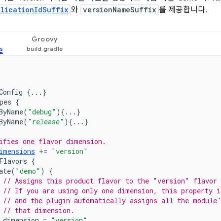
plicationIdSuffix
와
versionNameSuffix
를 제공합니다.
Groovy
Config
{...}
pes
{
ByName
(
"debug"
){...}
ByName
(
"release"
){...}
ifies one flavor dimension.
imensions
+=
"version"
Flavors
{
ate
(
"demo"
)
{
// Assigns this product flavor to the "version" flavor
// If you are using only one dimension, this property i
// and the plugin automatically assigns all the module
// that dimension.
dimension
=
"version"