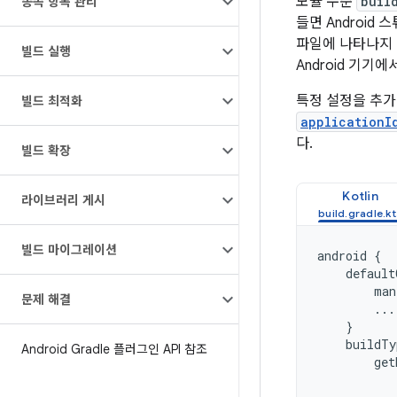
모듈 수준
buil
종속 항목 관리
들면 Androi
파일에 나타나지 않
빌드 실행
Android 기기
특정 설정을 추가
빌드 최적화
applicationI
다.
빌드 확장
Kotlin
라이브러리 게시
빌드 마이그레이션
android
{
default
man
문제 해결
...
}
buildTy
Android Gradle 플러그인 API 참조
get