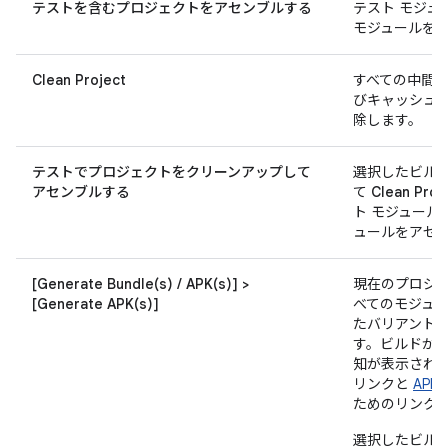
テストを含むプロジェクトをアセンブルする
テスト モジュ
モジュールを
Clean Project
すべての中間
びキャッシュ 
除します。
テストでプロジェクトをクリーンアップして
選択したビルド
アセンブルする
て
Clean Proj
ト モジュール
ュールをアセ
[Generate Bundle(s) / APK(s)] >
現在のプロジ
[Generate APK(s)]
べてのモジュ
たバリアントの
す。ビルドが
知が表示され、
リンクと
APK 
ためのリンク
選択したビルド