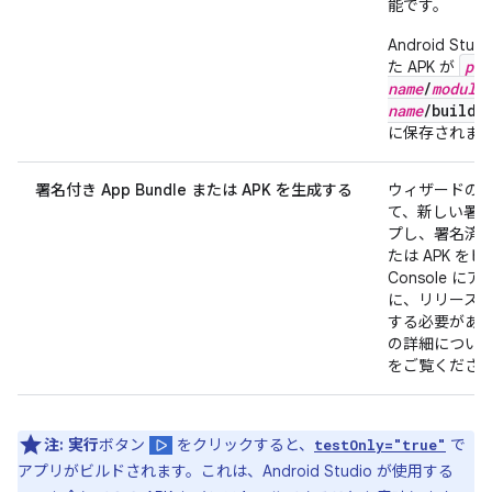
能です。
Android St
pro
た APK が
name
/
module
name
/build/
に保存されま
署名付き App Bundle または APK を生成する
ウィザードの
て、新しい署
プし、署名済みの 
たは APK をビ
Console 
に、リリース
する必要があ
の詳細につい
をご覧くださ
注:
実行
ボタン
をクリックすると、
で
testOnly="true"
アプリがビルドされます。これは、Android Studio が使用する