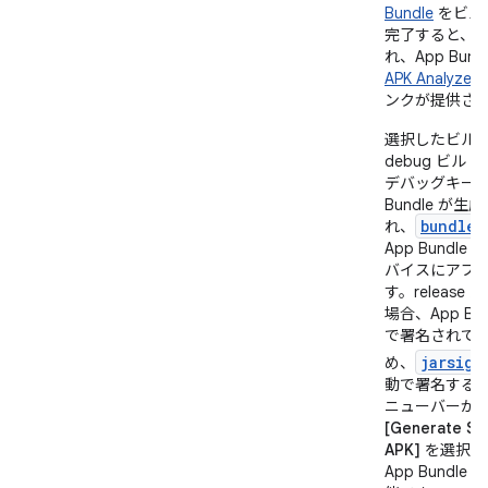
Bundle
をビル
完了すると、
れ、App Bun
APK Analyzer
ンクが提供さ
選択したビルド
debug ビ
デバッグキーで
Bundle が生
bundlet
れ、
App Bundl
バイスにアプ
す。releas
場合、App Bu
で署名されて
jarsign
め、
動で署名する必
ニューバーか
[Generate Si
APK]
を選択し
App Bundl