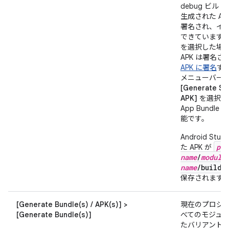
debug ビ
生成された A
署名され、イ
できています。r
を選択した場
APK は署名
APK に署名
す
メニューバー
[Generate Si
APK]
を選択し
App Bundl
能です。
Android St
pro
た APK が
name
/
module
name
/build/
保存されます
[Generate Bundle(s) / APK(s)] >
現在のプロジ
[Generate Bundle(s)]
べてのモジュ
たバリアント