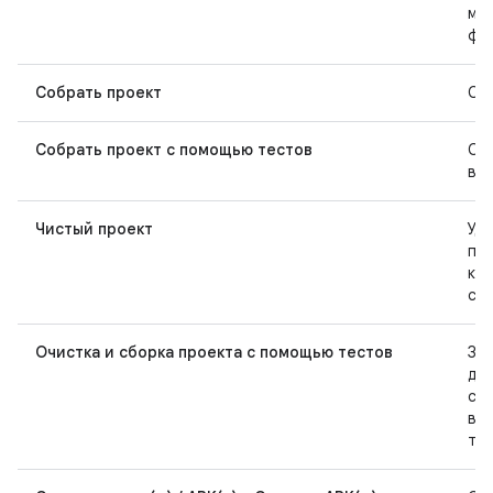
мод
фа
Собрать проект
Со
Собрать проект с помощью тестов
Со
вкл
Чистый проект
Уда
пр
кэ
сб
Очистка и сборка проекта с помощью тестов
За
дл
сбо
все
те