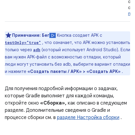
о 
см.
пр
Примечание:
Бег
Кнопка создает APK с
, ​​что означает, что APK можно установить
testOnly="true"
только через
(который использует Android Studio). Если
adb
вам нужен APK-файл с возможностью отладки, который
люди могут установить без adb, выберите вариант отладки
и нажмите
«Создать пакеты / APK» > «Создать APK»
.
Для получения подробной информации о задачах,
которые Gradle выполняет для каждой команды,
откройте окно
«Сборка»,
как описано в следующем
разделе. Дополнительные сведения о Gradle и
процессе сборки см. в
разделе Настройка сборки
.