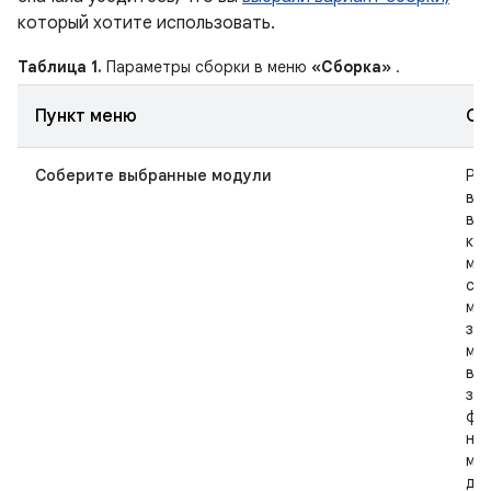
который хотите использовать.
Таблица 1.
Параметры сборки в меню
«Сборка»
.
Пункт меню
Оп
Соберите выбранные модули
Ре
вс
вы
ко
мо
сбо
мод
за
мод
вкл
за
фай
ним
мо
для