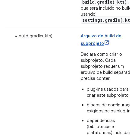
build.gradle(.kts)
,
que será incluído no build
usando
settings.gradle(.kts)
↳ build.gradle(.kts)
Arquivo de build do
subprojeto
Declara como criar o
subprojeto. Cada
subprojeto requer um
arquivo de build separado 
precisa conter
plug-ins usados para
criar este subprojeto
blocos de configuração
exigidos pelos plug-ins
dependências
(bibliotecas e
plataformas) incluídas n