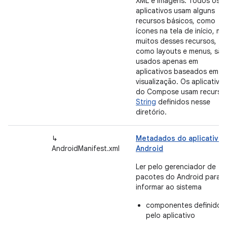
XML e imagens. Todos os
aplicativos usam alguns
recursos básicos, como
ícones na tela de início, ma
muitos desses recursos,
como layouts e menus, são
usados apenas em
aplicativos baseados em
visualização. Os aplicativo
do Compose usam recurso
String
definidos nesse
diretório.
↳
Metadados do aplicativo
AndroidManifest.xml
Android
Ler pelo gerenciador de
pacotes do Android para
informar ao sistema
componentes definidos
pelo aplicativo