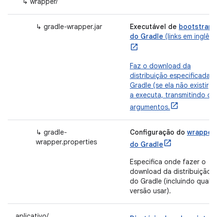
↳ wrapper/
↳ gradle‐wrapper.jar
Executável de
bootstrap
do Gradle
(links em inglês).
Faz o download da
distribuição especificada 
Gradle (se ela não existir) e
a executa, transmitindo os
argumentos.
↳ gradle‐
Configuração do
wrapper
wrapper.properties
do Gradle
Especifica onde fazer o
download da distribuição
do Gradle (incluindo qual
versão usar).
aplicativo/