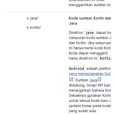
menggantikan sumber ini.
↳ java/
Kode sumber Kotlin dan
Java
↳ kotlin/
java
Direktori
dapat beris
campuran kode sumber Ja
dan Kotlin. Jika subproject
ini
hanya
berisi kode Kotlin,
Anda dapat mengganti
kotlin.
nama direktori ini
Android
adalah platform
yang mengutamakan Kotlin
. Sumber
Java
didukung, tetapi API baru
menargetkan bahasa Kotlin
Sebaiknya gunakan Kotlin
untuk semua kode baru da
update besar pada kode
yang sudah ada.