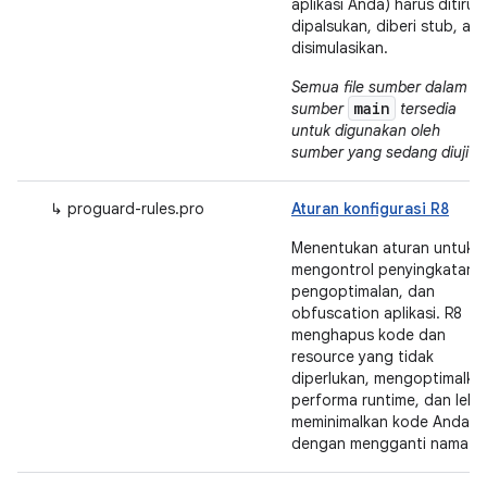
aplikasi Anda) harus ditiru,
dipalsukan, diberi stub, at
disimulasikan.
Semua file sumber dalam se
main
sumber
tersedia
untuk digunakan oleh
sumber yang sedang diuji
.
↳ proguard-rules.pro
Aturan konfigurasi R8
Menentukan aturan untuk
mengontrol penyingkatan,
pengoptimalan, dan
obfuscation aplikasi. R8
menghapus kode dan
resource yang tidak
diperlukan, mengoptimalka
performa runtime, dan lebi
meminimalkan kode Anda
dengan mengganti nama ID