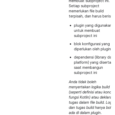
membuat subproject ini.
Setiap subproject
memerlukan file build
terpisah, dan harus berisi
plugin yang digunakan
untuk membuat
subproject ini
blok konfigurasi yang
diperlukan oleh plugin
dependensi (library dan
platform) yang disertak
saat membangun
subproject ini
Anda tidak boleh
menyertakan logika build
(seperti definisi atau kondisi
fungsi Kotlin) atau deklarasi
tugas dalam file build. Logik
dan tugas build hanya boleh
ada di dalam plugin
.