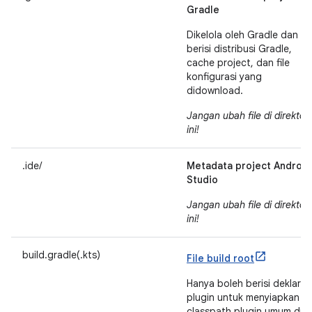
Gradle
Dikelola oleh Gradle dan
berisi distribusi Gradle,
cache project, dan file
konfigurasi yang
didownload.
Jangan ubah file di direktori
ini!
.ide/
Metadata project Android
Studio
Jangan ubah file di direktori
ini!
build.gradle(.kts)
File build root
Hanya boleh berisi deklaras
plugin untuk menyiapkan
classpath plugin umum di