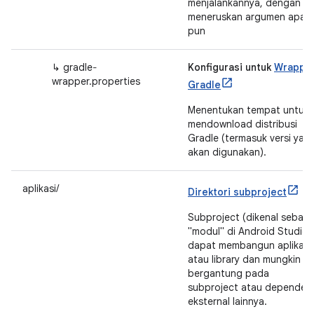
menjalankannya, dengan
meneruskan argumen apa
pun
↳ gradle‐
Konfigurasi untuk
Wrappe
wrapper.properties
Gradle
Menentukan tempat untuk
mendownload distribusi
Gradle (termasuk versi yan
akan digunakan).
aplikasi/
Direktori subproject
Subproject (dikenal sebaga
"modul" di Android Studio)
dapat membangun aplikasi
atau library dan mungkin
bergantung pada
subproject atau dependens
eksternal lainnya.