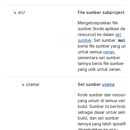
↳ src/
File sumber subproject
Mengelompokkan file
sumber (kode aplikasi dan
resource) ke dalam
set
main
sumber
. Set sumber
berisi file sumber yang um
untuk semua
varian
,
sementara set sumber
lainnya berisi file sumber
yang unik untuk varian.
↳ utama/
Set sumber
utama
Kode sumber dan resource
yang umum di semua varian
build. Sumber ini bertindak
sebagai dasar untuk semua
build, dan set sumber
lainnya yang lebih spesifik
ditambahkan ke atau