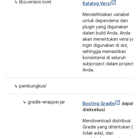
↳ libs.version.toml
Katalog Versi
Mendefinisikan variabel
untuk dependensi dan
plugin yang digunakan
dalam build Anda. Anda
akan menentukan versi yan
ingin digunakan di sini,
sehingga memastikan
konsistensi di seluruh
subproject dalam project
Anda.
↳ pembungkus/
↳ gradle‐wrapper.jar
Booting Gradle
dapat
dieksekusi
Mendownload distribusi
Gradle yang ditentukan (jik
tidak ada), dan