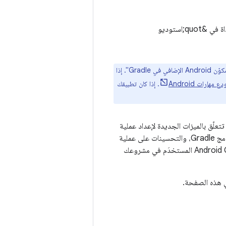
&quot;مساعد ترقية المكوّن الإضافي لنظام Gradle المتوافق مع Android&quot; (AGP) هو أداة في &quot;استوديو
يمكنك استخدام إحدى مهارات الوكيل لمساعدتك في ترقية مشروعك إلى الإصدار 9.x من "مكوّن Android الإضافي في Gradle". إذا
 مهارات Android
. إذا كان تطبيقك
تم إصدار تغييرات متكررة على &quot;مكوّن Android الإضافي لبرنامج Gradle&quot; (AGP) تتعلّق بالميزات الجديدة لإعداد عملية
الإنشاء، وواجهات برمجة التطبيقات الجديدة التي يمكن أن تستخدمها المكوّنات الإضافية الأخرى لبرنامج Gradle، والتحسينات على عملية
دمج إنشاء المشروع مع &quot;استوديو Android&quot;. تتيح لك ترقية إصدار Android Gradle Plugin المستخدَم في مشروعك
هذه الصفحة.