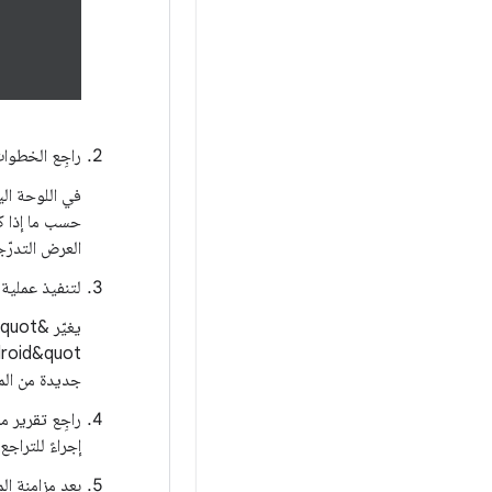
راجِع الخطوات
في اللوحة ال
حسب ما إذا كا
العرض التدرّ
لتنفيذ عملية 
جديدة من المك
راجِع تقرير م
إجراءً للتراج