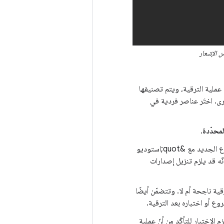
عملية الترقية، ويتم تصنيفها
رى. اختَر عناصر فردية في
محدّدة
.
يغيّر &quot;مساعِد الترقية&quot; ملفات تصميم المشروع ويحاول مزامنة تصميم المشروع الجديد مع &quot;استوديو
لأنّه قد يلزم تنزيل إصدارات
قية ناجحة أم لا. وتتضمّن أيضًا
ع أو اختباره بعد الترقية.
An;، أنشئ المشروع وشغِّل حِزم الاختبار للتأكّد من أنّ عملية