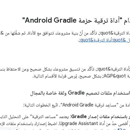
ة ترقية حزمة Android Gradle"
الترقية&quot;
.
قبل تشغيل &quot;أداة الترقية&quot;، تأكَّد من تنسيق مشروعك بشكل صحيح ومن ا
ات تصميم Gradle ولغة خاصة بالمجال
Android Gradle"، اتّبِع الخطوات التالية:
استخدام ملفات إصدار Gradle
Upgrade ، اضبط إصدارك باستخدام ملفات الإصدار هذه. استخدِم