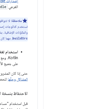
إصدارات Gradle
الفرعي
dle
ملاحظة:
لا تتوافق &quot;أداة الترقية&quot; مع المشاريع التي تشير إلى ثوابت
والمكوّنات الإضافية. ب
، مهما كان 
buildSrc
استخدام لغة 
على جميع الأم
حتى إذا كان المشروع يتوافق مع هذه ال
المشاكل وحلّها
للحصول
الاحتفاظ بنسخة 
قبل استخدام "مساعد 