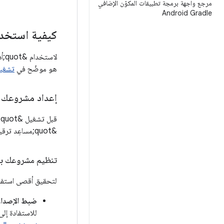
مرجع واجهة برمجة تطبيقات المكوّن الإضافي
Android Gradle
كيفية استخدام "أدا
هو موضّح في
تشغيل &quot;أداة 
إعداد مشروعك
&quot;مساعِد ترقية AGP&quot; بشكل صحيح، يُرجى قراءة الأقسام التالية.
تنظيم مشروعك باستخدام ملف
لتحقيق أقصى استفادة من "مساعِد ترقية 
ضبط الإصدار ب
للاستفادة إلى أقصى حدّ من أداة Assistant