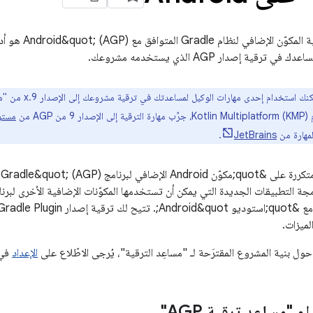
AG من
مستودع
.
JetBrains
ي
لميزات.
ول بنية المشروع المقترَحة لـ "مساعِد الترقية"، يُرجى الاطّلاع على
الإعداد
في 
 "مساعد ترقية AGP"