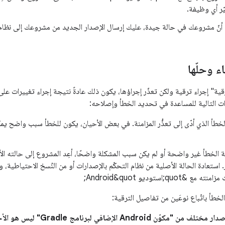
يّر أي وظيفة.
ن أنّ مشروعك في حالة جيدة، عليك إرسال الإصدار الجديد من مشروعك إلى نظام 
 وحلّها
رقية" إجراء ترقية ولكن تعذّر إجراؤها، يكون ذلك عادةً نتيجة إجراء تغييرات على 
طوات التالية للمساعدة في تحديد الخطأ وإصلاحه:
لخطأ الذي أدّى إلى تعذُّر المزامنة. في بعض الأحيان، يكون للخطأ سبب واضح ي
ة الخطأ غير واضحة أو لم يكن سبب المشكلة واضحًا، أعِد المشروع إلى حالته الأ
ستعادة الحالة الأصلية من نظام التحكّم بالإصدارات أو من النُسخ الاحتياطية، وا
&quot;استوديو Android&quot;
خطأ باتّباع نوعَين من تفاصيل الترقية:
"مكوّن Android الإضافي لبرنامج Gradle" ليس هو الأحدث