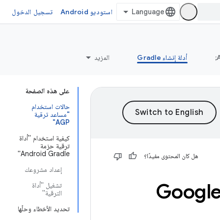
استوديو Android
تسجيل الدخول
أدلة إنشاء Gradle
المزيد
على هذه الصفحة
حالات استخدام
"مساعد ترقية
AGP"
كيفية استخدام "أداة
ترقية حزمة
Android Gradle"
هل كان المحتوى مفيدًا؟
إعداد مشروعك
مكوّن Google Gradle
تشغيل "أداة
الترقية"
تحديد الأخطاء وحلّها