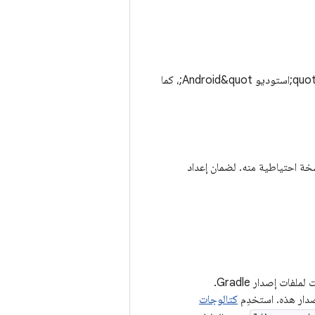
لاستخدام &quot;أداة الترقية&quot;، تأكَّد من أنّ بنية مشروعك تتوافق مع الأداة، ثم شغِّلها من &quot;استوديو Android&quot;، كما
لاحتفاظ بنسخة احتياطية منه. لضمان إعداد
: يعتمد "مساعد الترقية" على التحليل الثابت لملفات إصدار Gradle.
كتالوجات