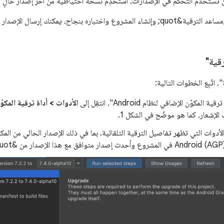
كن تستخدم التحكم في الإصدارات، استخدِم نسخة احتياطية من آخر إصدار خالٍ م
بعد تشغيل &quot;مساعد الترقية&quot; وإنشاء المشروع واختباره بنجاح، يمكنك إ
قية"
، اتّبِع الخطوات التالية:
المكوّن الإضافي لنظام Android"، انتقِل إلى
الأدوات > أداة ترقية المكوّن ال
الإشعار، كما هو موضّح في الشكل 1.