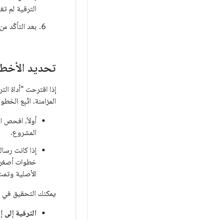
الترقية لم تغ
بعد التأكّد م
تحديد الأخطاء
إذا اقترحت "أداة الت
المزامنة. اتّبِع الخ
أولاً، افحص ا
المشروع.
إذا كانت رسال
خطوات أصغر. ا
الأصلية وتمت مزامنته مع 
يمكنك التحقيق في ال
الترقية إلى إصدار مختلف من 