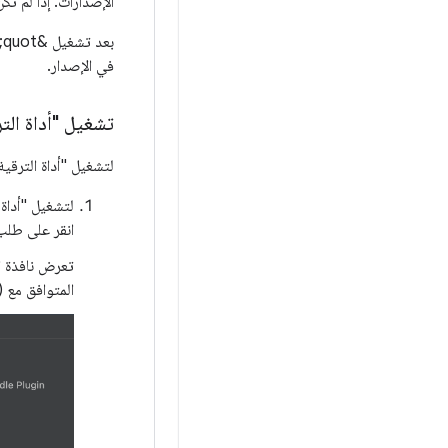
الإصدارات. إذا لم ت
في الإصدار.
تشغيل "أداة التر
لتشغيل "أداة الترقية"
لتشغيل "أداة ترقية 
انقر على طلب 
المتوافق مع Android (AGP) في المشروع وأحدث إصدار متوافق مع هذا الإصدار من &quot;استوديو Android&quot;.