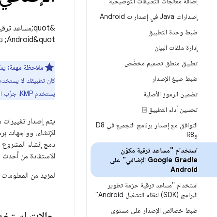
إضافة معالجات التعليقات التوضيحية
إصدارات Java في إصدارات Android
ضبط وحدة التطبيق
Android&quot; تساعدك في ترقية إصدار AGP الذي يستخدمه مشروعك.
إدارة ملفات البيان
تطبيق منطق تصميم مخصَّص
ملاحظة مهمة:
ضبط صيغ الإصدار
كان تطبيقك لا يستخدم Kotlin Multiplatform (KMP)، جرِّب مهارة الترقية إلى الإصدار 9 من P
يستخدم KMP، جرِّب المهارة من
تضمين الرموز الأصلية
تحسين أداء التطبيق ⍈
التوافق مع إصدار برنامج التجميع في D8
وR8
استخدام "مساعد ترقية مكوّن
الاستفادة من أحدث ا
Google Gradle الإضافي" على
Android
لمزيد من المعلومات ح
استخدام "مساعد ترقية حزمة تطوير
البرامج (SDK) لنظام التشغيل Android"
ضبط خصائص الإصدار على مستوى
حالات استخدام