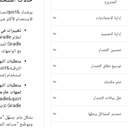
المشروع
إدارة الاعتماديات
الاستخدام الأكثر شيوعًا لأداة tant
تغييرات في ا
إدارة التصميم
تحسين الإصدار
مع الواجهات عن
متطلبات التوافق بين ال
توسيع نطاق الإصدار
الترقية&quot;
استخدام إصدار Gradle المطلوب لإصدار المكوّن الإضافي لنظام Gradle المتو
نشر مكتبتك
لجهات خارج
نقل بيانات الإصدار
Gradle الإضافية التابعة لجهات خارجية المطلوبة لإصدار &quot;مكوّن Android الإضافي في Gradle&quot;.
تحديد المشاكل وحلّها
ويوضّح "مساعد الترق