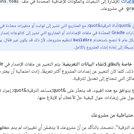
للإشارة إلى التبعيات والمكوّنات الإضافية المحدّدة في ملف
ons.toml
gra
في مشروعك.
 أو متغيرات محدّدة في الدليل
شكل عام، لا ننصح باستخدام
لتنظيم مشروعك، لأنّ ذلك قد يكون غير فعّال. يؤ
buildSrc
بسيطًا، إلى إعادة إنشاء المشروع بالكامل.
خاصة بالنطاق لإنشاء البيانات التعريفية
اكن التي تحتاج إلى تعديل للترقية.
قيود، قد يتعذّر على &quot;مساعد الترقية&quot; إجراء ترقية سلسة. راجِع مقالة
 على إرشادات حول كيفية حلّ الأخطاء أو الإبلاغ عنها.
احتياطية من مشروعك
الترقية"، ننصحك بالتأكّد من أنّ مشروعك لا يتضمّن أي تغييرات لم يتم حفظها