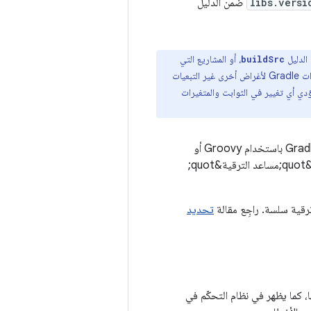
libs.versi
ضمن الدليل
، أو المشاريع التي
buildSrc
تستخدم كتالوجات إصدارات Gradle المحدّدة في ملفات الإعدادات، أو المشاريع التي تشير إلى كتالوجات إصدارات Gradle لأغراض أخرى غير التبعيات
دي أي تغيير في الثوابت والمتغيرات
: يتم التعبير عن ملفات الإصدار في Gradle باستخدام Groovy أو
Kotlin. ومع ذلك، كلما كان التعبير عن إعدادات المشروع أكثر تعريفًا، زادت احتمالية أن يعثر &quot;مساعد الترقية&quot;
تحديد
، كما يظهر في نظام التحكّم في