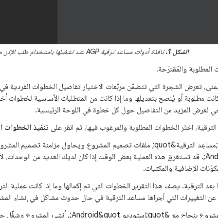
الشكل 1.
نافذة أدوات مساعد ترقية AGP عند تشغيلها باستخدام طلب الإذن من الإشعار
 المطلوبة والمُقترَحة.
يمنى، تعرض الشجرة التي تتضمّن مربّعات الاختيار تفاصيل الخطوات الفردية في 
نت مطلوبة أو يُنصح بتعديلها وما إذا كانت من المتطلبات الأساسية لخطوات أخ
جي لعرض المزيد من التفاصيل حول كل خطوة في اللوحة الرئيسية.
الترقية، اختَر الخطوات المطلوبة والمرغوب فيها، ثم انقر على
تنفيذ الخطوات ال
Android&quot;. قد تستغرق هذه العملية بعض الوقت إذا كان لديك العديد من الوحدات، 
وّنات الإضافية والمكتبات.
ا بعد الترقية. يصف هذا التقرير الخطوات التي تم إكمالها وما إذا كانت عملية التر
ع عن التغييرات التي أجراها مساعد الترقية في حال حدوث مشاكل في إنشاء المشرو
بعد مزامنة المشروع بنجاح مع &quot;استوديو droid&quot