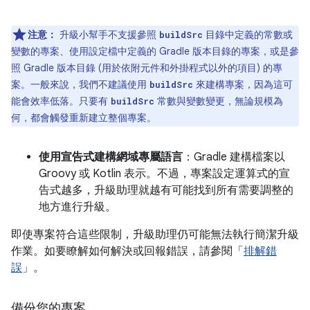
注意：
升級小幫手不支援參照
目錄中定義的常數或
buildSrc
變數的專案、使用設定檔中定義的 Gradle 版本目錄的專案，或是參
照 Gradle 版本目錄 (用於依附元件和外掛程式以外的項目) 的專
案。一般來說，我們不建議使用
來建構專案，因為這可
buildSrc
能會效率低落。只要有
常數與變數變更，無論規模為
buildSrc
何，都會觸發重新建立整個專案。
使用宣告式建構網域專屬語言
：Gradle 建構檔案以
Groovy 或 Kotlin 表示。不過，專案設定運算式的宣
告式越多，升級助理就越有可能找到所有需要調整的
地方進行升級。
即使專案符合這些限制，升級助理仍可能無法執行簡潔升級
作業。如要瞭解如何解決或回報錯誤，請參閱「
排解錯
誤
」。
備份您的專案