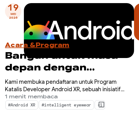
19
MEI
2026
Acara &Program
Bangun untuk masa
depan dengan
Program Katalis
Kami membuka pendaftaran untuk Program
Developer Android XR
Katalis Developer Android XR, sebuah inisiatif
khusus untuk mempercepat pengembangan
1 menit membaca
— Daftar sekarang!
aplikasi Android XR yang siap diluncurkan dalam
#Android XR
#intelligent eyewear
+1
satu tahun ke depan.