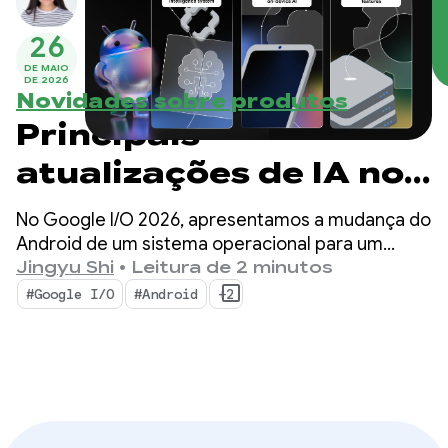
26
DE MAIO
DE 2026
Novidades sobre produtos
Principais
atualizações de IA no
Android para criar
No Google I/O 2026, apresentamos a mudança do
experiências
Android de um sistema operacional para um
sistema de inteligência. Também mostramos
Jingyu Shi
•
Leitura de 2 minutos
inteligentes do Google
como criar experiências inteligentes de forma
#Google I/O
#Android
+2
nativa com o sistema e levar o poder da IA do
I/O 26
Google aos seus apps.