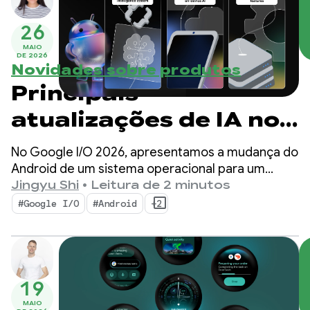
26
MAIO
DE 2026
Novidades sobre produtos
Principais
atualizações de IA no
Android para criar
No Google I/O 2026, apresentamos a mudança do
experiências
Android de um sistema operacional para um
sistema de inteligência. Também mostramos
Jingyu Shi
•
Leitura de 2 minutos
inteligentes do Google
como criar experiências inteligentes de forma
#Google I/O
#Android
+2
nativa com o sistema e trazer o poder da IA do
I/O 2026
Google para seus apps.
19
MAIO