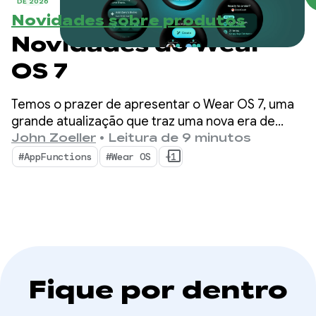
DE 2026
Novidades sobre produtos
Novidades do Wear
OS 7
Temos o prazer de apresentar o Wear OS 7, uma
grande atualização que traz uma nova era de
eficiência energética e inteligência para usuários
John Zoeller
•
Leitura de 9 minutos
e desenvolvedores.
#AppFunctions
#Wear OS
+1
Fique por dentro