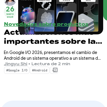
26
MAYO
2026
Novedades sobre productos
Actualizaciones más
importantes sobre la
IA en Android para
En Google I/O 2026, presentamos el cambio de
crear experiencias
Android de un sistema operativo a un sistema de
inteligencia. También demostramos cómo puedes
Jingyu Shi
•
Lectura de 2 min
inteligentes desde
crear experiencias inteligentes de forma nativa
#Google I/O
#Android
+2
con el sistema y llevar el poder de la IA de Google
Google I/O 26
a tus apps.