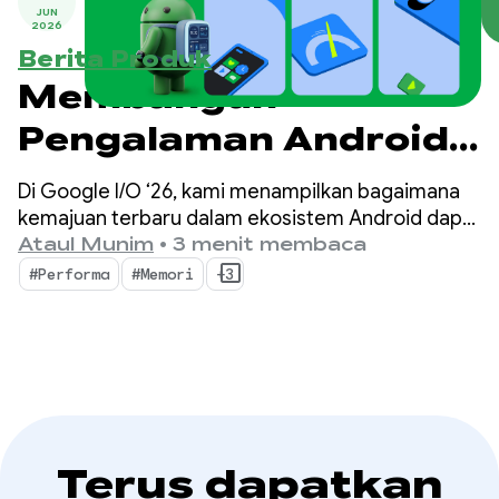
JUN
2026
Berita Produk
Membangun
Pengalaman Android
Premium di Google I/O
Di Google I/O ‘26, kami menampilkan bagaimana
‘26
kemajuan terbaru dalam ekosistem Android dapat
membantu Anda meningkatkan kualitas aplikasi
Ataul Munim
•
3 menit membaca
sekaligus memaksimalkan efisiensi
#Performa
#Memori
+3
pengembangan.
Terus dapatkan