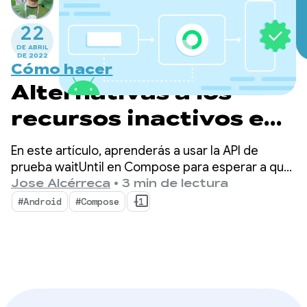
22
DE ABRIL
DE 2022
Cómo hacer
Alternativas a los
recursos inactivos en
las pruebas de
En este artículo, aprenderás a usar la API de
Compose: las APIs de
prueba waitUntil en Compose para esperar a que
se cumplan ciertas condiciones.
Jose Alcérreca
•
3 min de lectura
waitUntil
#Android
#Compose
+1
(actualizado)