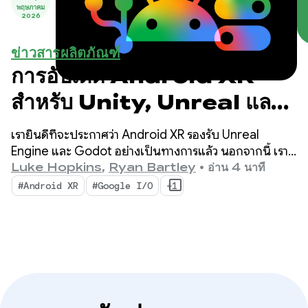
พฤษภาคม
2026
ข่าวสารผลิตภัณฑ์
การอัปเดต Android XR
สำหรับ Unity, Unreal และ
Godot
เรายินดีที่จะประกาศว่า Android XR รองรับ Unreal
Engine และ Godot อย่างเป็นทางการแล้ว นอกจากนี้ เรา
ยังเปิดตัวเครื่องมือใหม่ที่ออกแบบมาเพื่อเพิ่มประสิทธิภาพ
Luke Hopkins
,
Ryan Bartley
•
อ่าน 4 นาที
การทำงานและเปิดใช้ความสามารถใหม่ๆ ของ XR ได้แก่
#Android XR
#Google I/O
+1
Android XR Engine Hub และ Android XR Interaction
Framework