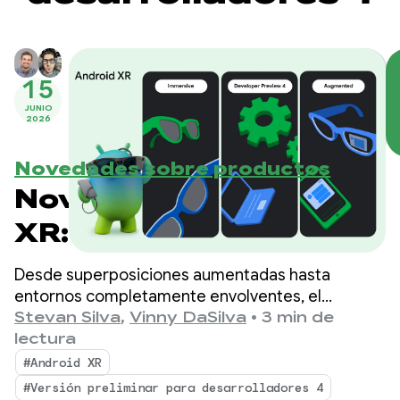
15
JUNIO
2026
Novedades sobre productos
Novedades de Android
XR: Herramientas,
compatibilidad con
Desde superposiciones aumentadas hasta
motores y
entornos completamente envolventes, el
ecosistema de Android XR se expande
Stevan Silva
,
Vinny DaSilva
•
3 min de
actualizaciones del
rápidamente, y el Samsung Galaxy XR ya está
lectura
disponible.
ecosistema
#Android XR
#Versión preliminar para desarrolladores 4