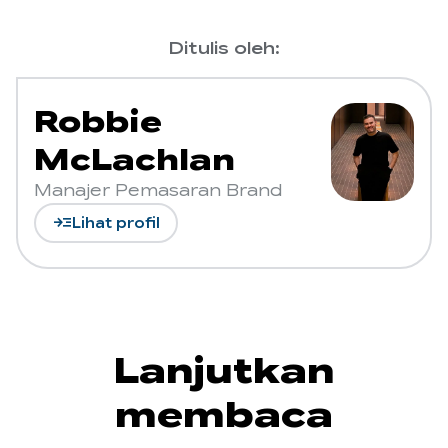
Ditulis oleh:
Robbie
McLachlan
Manajer Pemasaran Brand
read_more
Lihat profil
Lanjutkan
membaca