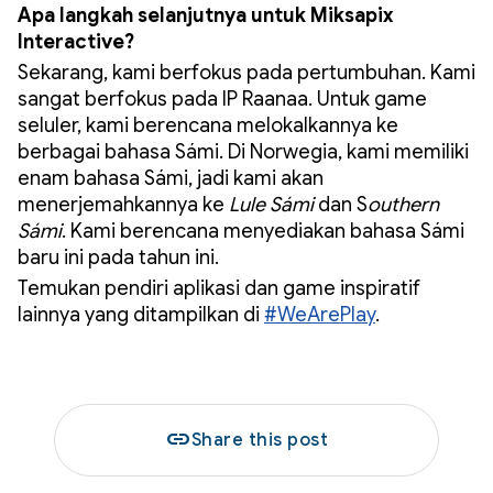
Apa langkah selanjutnya untuk Miksapix
Interactive?
Sekarang, kami berfokus pada pertumbuhan. Kami
sangat berfokus pada IP Raanaa. Untuk game
seluler, kami berencana melokalkannya ke
berbagai bahasa Sámi. Di Norwegia, kami memiliki
enam bahasa Sámi, jadi kami akan
menerjemahkannya ke
Lule Sámi
dan S
outhern
Sámi
. Kami berencana menyediakan bahasa Sámi
baru ini pada tahun ini.
Temukan pendiri aplikasi dan game inspiratif
lainnya yang ditampilkan di
#WeArePlay
.
link
Share this post