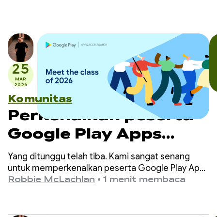
25
MAR
2026
Komunitas
Perkenalkan peserta
Google Play Apps
Accelerator tahun
Yang ditunggu telah tiba. Kami sangat senang
2026
untuk memperkenalkan peserta Google Play Apps
Accelerator tahun 2026.
Robbie McLachlan
•
1 menit membaca