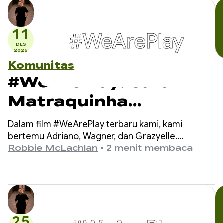
11
DES
2025
Komunitas
#WeArePlay: Cara
Matraquinha
membantu anak-anak
Dalam film #WeArePlay terbaru kami, kami
nonverbal
bertemu Adriano, Wagner, dan Grazyelle.
Ketiganya adalah orang-orang di balik
Robbie McLachlan
•
2 menit membaca
berkomunikasi
Matraquinha, aplikasi yang membantu ribuan anak
nonverbal di lebih dari 80 negara untuk
berkomunikasi.
25