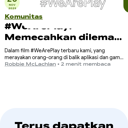
NOV
2025
Komunitas
#WeArePlay:
Memecahkan dilema
makan malam - cara
Dalam film #WeArePlay terbaru kami, yang
DELISH KITCHEN
merayakan orang-orang di balik aplikasi dan game
di Google Play, kami bertemu Chiharu, salah satu
Robbie McLachlan
•
2 menit membaca
memberdayakan 13
pendiri DELISH KITCHEN.
juta juru masak
rumahan
Terus dapatkan